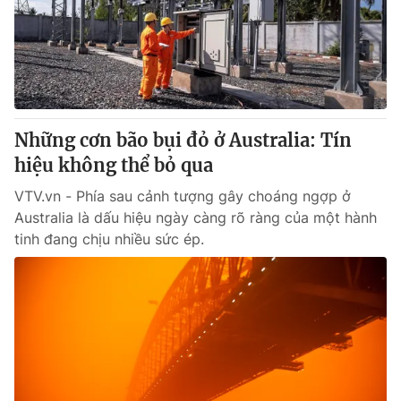
Tin tức
Kinh tế
Thế giới đó đây
Tài chính
Dữ liệu và đời sống
Câu chuyện quốc tế
Thị trường
Những cơn bão bụi đỏ ở Australia: Tín
Truyền hình
Góc doanh nghiệp
hiệu không thể bỏ qua
Phim VTV
Giải trí
VTV.vn - Phía sau cảnh tượng gây choáng ngợp ở
Hậu trường
Australia là dấu hiệu ngày càng rõ ràng của một hành
Điện ảnh
tinh đang chịu nhiều sức ép.
Đời sống
Nhân vật
Âm nhạc
Du lịch
Khán giả
Giáo dục
Sao
Làm đẹp
Giải sao mai
Tuyển sinh
Công nghệ
Chất lượng cuộc sống
Học trực tuyến
Hitech Công nghệ tương lai