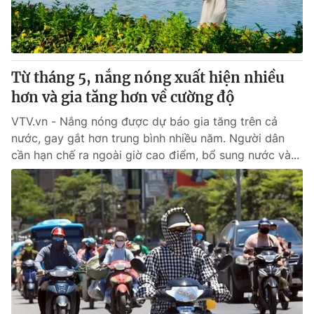
Thị trường 24h
Tấm lòng Việt
VTV4
Vươn mình bằng AI
Từ tháng 5, nắng nóng xuất hiện nhiều
VTV9
VTV8
hơn và gia tăng hơn về cường độ
VTV.vn - Nắng nóng được dự báo gia tăng trên cả
Liên hệ tòa soạn
English
nước, gay gắt hơn trung bình nhiều năm. Người dân
cần hạn chế ra ngoài giờ cao điểm, bổ sung nước và...
THỜI BÁO VTV
Theo dõi báo trên
Cơ quan chủ quản:
Đài Truyền hình Việt Nam
Cơ quan báo chí:
Thời báo VTV