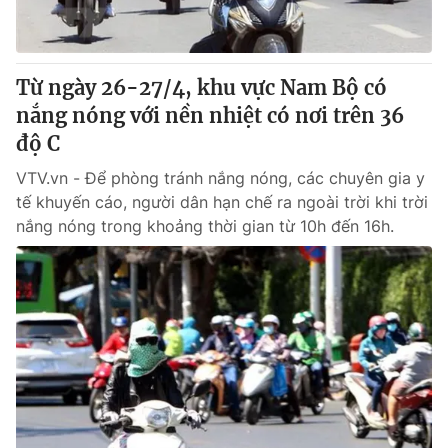
Giấy phép hoạt động báo in và báo điện tử số 483/GP-BTTTT
cấp ngày 29/12/2023
Tổng Biên tập:
Vũ Thanh Thủy
Từ ngày 26-27/4, khu vực Nam Bộ có
Phó Tổng Biên tập:
Nguyễn Thị Mỹ Hạnh, Phạm Quốc Thắng,
nắng nóng với nền nhiệt có nơi trên 36
Nguyễn Trọng Ninh
Tổng đài VTV:
độ C
024.38 355 931 - 024.38 355 932
Ðiện thoại Thời báo VTV:
024.66 897 897
VTV.vn - Để phòng tránh nắng nóng, các chuyên gia y
Email:
toasoan@vtv.vn
tế khuyến cáo, người dân hạn chế ra ngoài trời khi trời
Liên hệ quảng cáo:
024-7300.7108
nắng nóng trong khoảng thời gian từ 10h đến 16h.