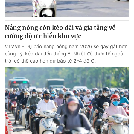
® Cấm sao chép dưới mọi hình thức nếu không có sự chấp
thuận bằng văn bản. Ghi rõ nguồn VTV.vn khi phát hành lại
Nắng nóng còn kéo dài và gia tăng về
thông tin từ website này.
cường độ ở nhiều khu vực
VTV.vn - Dự báo nắng nóng năm 2026 sẽ gay gắt hơn
cùng kỳ, kéo dài đến tháng 8. Nhiệt độ thực tế ngoài
trời có thể cao hơn dự báo từ 2–4 độ C.