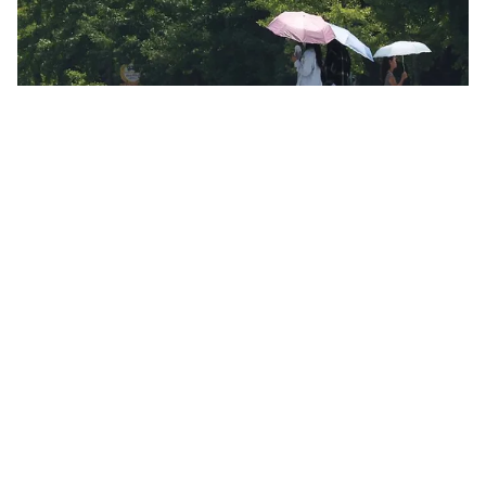
Tin mới
Video
Live
Emagazine
Trang chủ
Bắc Bộ và Trung Bộ tiếp tục duy trì nắng
nóng tới ngày 14/8
VTV.vn - Từ ngày 15/8, nắng nóng ở các khu vực trên
có khả năng kết thúc. Cấp độ rủi ro thiên tai do nắng
nóng cấp 1.