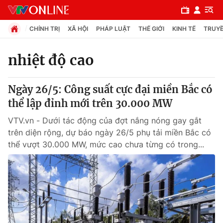
CHÍNH TRỊ
XÃ HỘI
PHÁP LUẬT
THẾ GIỚI
KINH TẾ
TRUYỀ
nhiệt độ cao
Chuyên mục
Ngày 26/5: Công suất cực đại miền Bắc có
Chính trị
thể lập đỉnh mới trên 30.000 MW
VTV.vn - Dưới tác động của đợt nắng nóng gay gắt
Xã hội
trên diện rộng, dự báo ngày 26/5 phụ tải miền Bắc có
thể vượt 30.000 MW, mức cao chưa từng có trong...
Pháp luật
Y tế
Thế giới