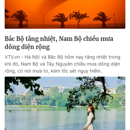
Giao lưu trực tuyến
Sản phẩm
Lịch phát sóng
Thị trường
Tư vấn
Bắc Bộ tăng nhiệt, Nam Bộ chiều mưa
Chuyên mục khác
dông diện rộng
Emagazine
Podcast
VTV.vn - Hà Nội và Bắc Bộ hôm nay tăng nhiệt trong
khi đó, Nam Bộ và Tây Nguyên chiều mưa dông diện
Photo
Infographic
rộng, có nơi mưa to, kèm lốc sét nguy hiểm.
Video
Shorts video
VTV Money
VTV Thể thao
VTV Sức khoẻ
Bất động sản