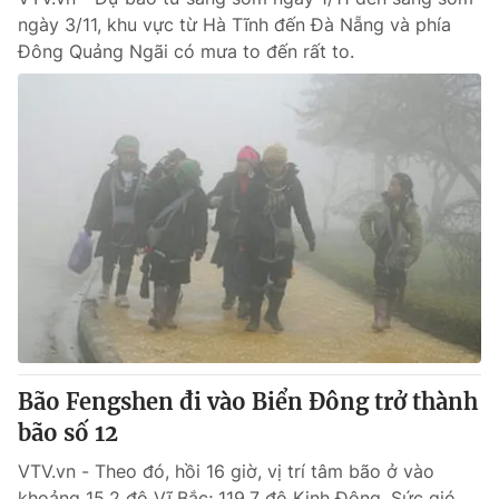
ngày 3/11, khu vực từ Hà Tĩnh đến Đà Nẵng và phía
Đông Quảng Ngãi có mưa to đến rất to.
Bão Fengshen đi vào Biển Đông trở thành
bão số 12
VTV.vn - Theo đó, hồi 16 giờ, vị trí tâm bão ở vào
khoảng 15,2 độ Vĩ Bắc; 119,7 độ Kinh Đông. Sức gió