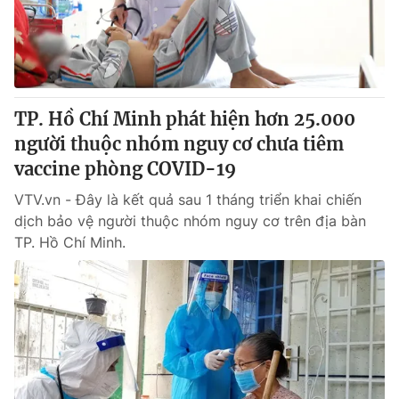
Giao lưu trực tuyến
Sản phẩm
Lịch phát sóng
Thị trường
Tư vấn
TP. Hồ Chí Minh phát hiện hơn 25.000
Chuyên mục khác
người thuộc nhóm nguy cơ chưa tiêm
Emagazine
Podcast
vaccine phòng COVID-19
VTV.vn - Đây là kết quả sau 1 tháng triển khai chiến
Photo
Infographic
dịch bảo vệ người thuộc nhóm nguy cơ trên địa bàn
TP. Hồ Chí Minh.
Video
Shorts video
VTV Money
VTV Thể thao
VTV Sức khoẻ
Bất động sản