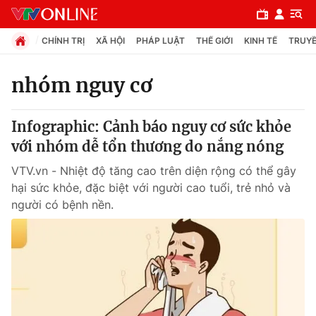
CHÍNH TRỊ
XÃ HỘI
PHÁP LUẬT
THẾ GIỚI
KINH TẾ
TRUYỀ
nhóm nguy cơ
Chuyên mục
Infographic: Cảnh báo nguy cơ sức khỏe
Chính trị
với nhóm dễ tổn thương do nắng nóng
VTV.vn - Nhiệt độ tăng cao trên diện rộng có thể gây
Xã hội
hại sức khỏe, đặc biệt với người cao tuổi, trẻ nhỏ và
người có bệnh nền.
Pháp luật
Y tế
Thế giới