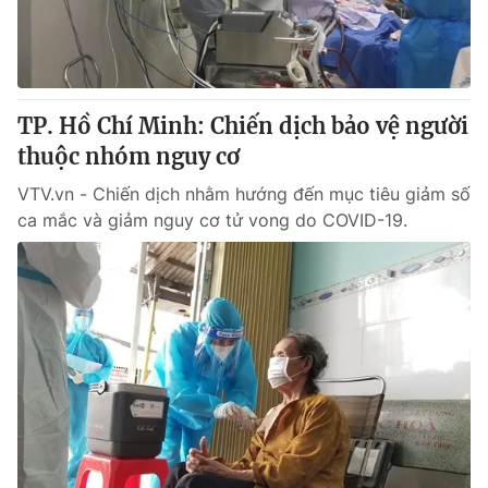
Cơ quan báo chí:
Thời báo VTV
Giấy phép hoạt động báo in và báo điện tử số 483/GP-BTTTT
cấp ngày 29/12/2023
Tổng Biên tập:
Vũ Thanh Thủy
TP. Hồ Chí Minh: Chiến dịch bảo vệ người
Phó Tổng Biên tập:
Nguyễn Thị Mỹ Hạnh, Phạm Quốc Thắng,
thuộc nhóm nguy cơ
Nguyễn Trọng Ninh
Tổng đài VTV:
VTV.vn - Chiến dịch nhằm hướng đến mục tiêu giảm số
024.38 355 931 - 024.38 355 932
ca mắc và giảm nguy cơ tử vong do COVID-19.
Ðiện thoại Thời báo VTV:
024.66 897 897
Email:
toasoan@vtv.vn
Liên hệ quảng cáo:
024-7300.7108