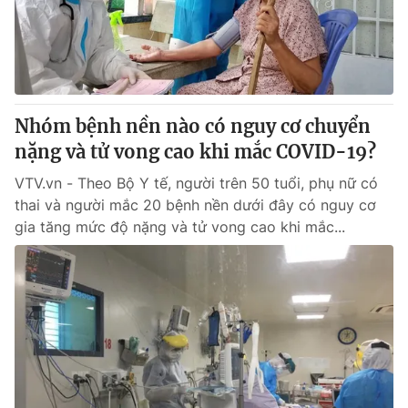
Thị trường 24h
Tấm lòng Việt
VTV4
Vươn mình bằng AI
VTV9
VTV8
Nhóm bệnh nền nào có nguy cơ chuyển
nặng và tử vong cao khi mắc COVID-19?
Liên hệ tòa soạn
English
VTV.vn - Theo Bộ Y tế, người trên 50 tuổi, phụ nữ có
thai và người mắc 20 bệnh nền dưới đây có nguy cơ
gia tăng mức độ nặng và tử vong cao khi mắc...
THỜI BÁO VTV
Theo dõi báo trên
Cơ quan chủ quản:
Đài Truyền hình Việt Nam