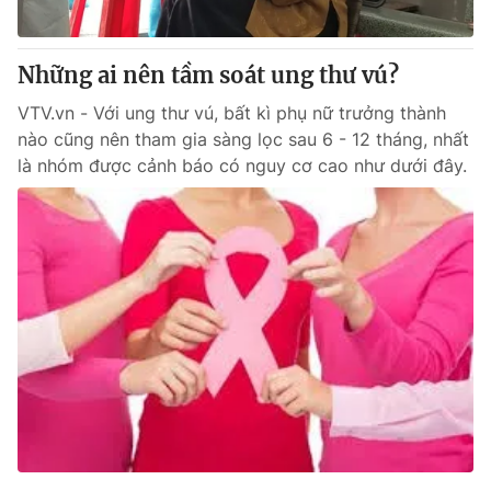
Những ai nên tầm soát ung thư vú?
® Cấm sao chép dưới mọi hình thức nếu không có sự chấp
VTV.vn - Với ung thư vú, bất kì phụ nữ trưởng thành
thuận bằng văn bản. Ghi rõ nguồn VTV.vn khi phát hành lại
nào cũng nên tham gia sàng lọc sau 6 - 12 tháng, nhất
thông tin từ website này.
là nhóm được cảnh báo có nguy cơ cao như dưới đây.