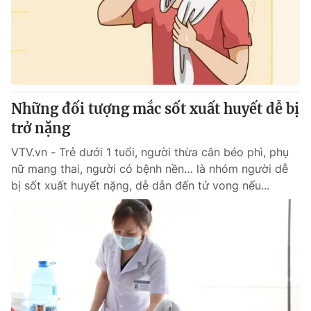
Tin tức
Kinh tế
Thế giới đó đây
Tài chính
Dữ liệu và đời sống
Câu chuyện quốc tế
Thị trường
Những đối tượng mắc sốt xuất huyết dễ bị
Truyền hình
Góc doanh nghiệp
trở nặng
Phim VTV
Giải trí
VTV.vn - Trẻ dưới 1 tuổi, người thừa cân béo phì, phụ
Hậu trường
nữ mang thai, người có bệnh nền… là nhóm người dễ
Điện ảnh
bị sốt xuất huyết nặng, dễ dẫn đến tử vong nếu...
Đời sống
Nhân vật
Âm nhạc
Du lịch
Khán giả
Giáo dục
Sao
Làm đẹp
Giải sao mai
Tuyển sinh
Công nghệ
Chất lượng cuộc sống
Học trực tuyến
Hitech Công nghệ tương lai