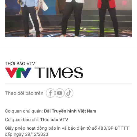
Tin tức
Kinh tế
Thế giới đó đây
Tài chính
Dữ liệu và đời sống
Câu chuyện quốc tế
Thị trường
Truyền hình
Góc doanh nghiệp
Phim VTV
THỜI BÁO VTV
Giải trí
Hậu trường
Điện ảnh
Đời sống
Nhân vật
Âm nhạc
Theo dõi báo trên
Du lịch
Khán giả
Giáo dục
Sao
Làm đẹp
Giải sao mai
Cơ quan chủ quản:
Đài Truyền hình Việt Nam
Tuyển sinh
Công nghệ
Cơ quan báo chí:
Thời báo VTV
Chất lượng cuộc sống
Học trực tuyến
Giấy phép hoạt động báo in và báo điện tử số 483/GP-BTTTT
Hitech Công nghệ tương lai
cấp ngày 29/12/2023