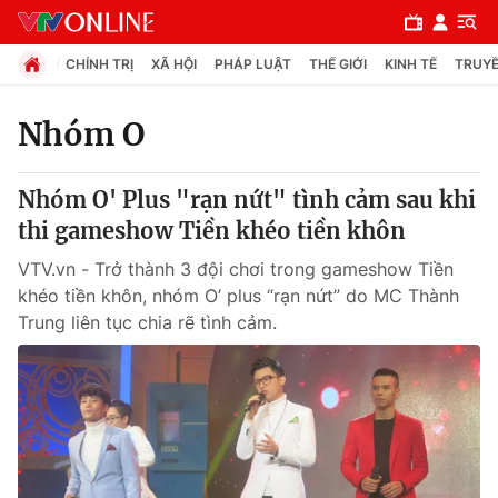
CHÍNH TRỊ
XÃ HỘI
PHÁP LUẬT
THẾ GIỚI
KINH TẾ
TRUYỀ
Nhóm O
Chuyên mục
Nhóm O' Plus "rạn nứt" tình cảm sau khi
Chính trị
thi gameshow Tiền khéo tiền khôn
VTV.vn - Trở thành 3 đội chơi trong gameshow Tiền
Xã hội
khéo tiền khôn, nhóm O’ plus “rạn nứt” do MC Thành
Trung liên tục chia rẽ tình cảm.
Pháp luật
Y tế
Thế giới