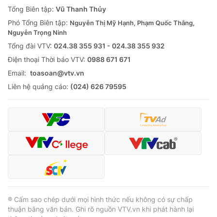
Giao lưu trực tuyến
Tổng Biên tập:
Vũ Thanh Thủy
Sản phẩm
Phó Tổng Biên tập:
Nguyễn Thị Mỹ Hạnh, Phạm Quốc Thắng,
Lịch phát sóng
Thị trường
Nguyễn Trọng Ninh
Tổng đài VTV:
024.38 355 931 - 024.38 355 932
Tư vấn
Ðiện thoại Thời báo VTV:
0988 671 671
Chuyên mục khác
Email:
toasoan@vtv.vn
Emagazine
Podcast
Liên hệ quảng cáo:
(024) 626 79595
Photo
Infographic
Video
Shorts video
VTV Money
VTV Thể thao
VTV Sức khoẻ
Bất động sản
® Cấm sao chép dưới mọi hình thức nếu không có sự chấp
thuận bằng văn bản. Ghi rõ nguồn VTV.vn khi phát hành lại