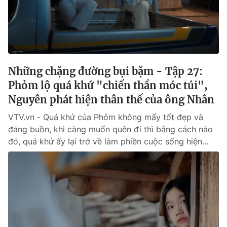
Những chặng đường bụi bặm - Tập 27:
Phỏm lộ quá khứ "chiến thần móc túi",
Nguyên phát hiện thân thế của ông Nhân
VTV.vn - Quá khứ của Phỏm không mấy tốt đẹp và
đáng buồn, khi càng muốn quên đi thì bằng cách nào
đó, quá khứ ấy lại trở về làm phiền cuộc sống hiện...