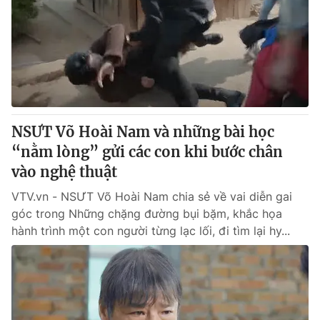
Tin tức
Kinh tế
Thế giới đó đây
Tài chính
Dữ liệu và đời sống
Câu chuyện quốc tế
Thị trường
Truyền hình
Góc doanh nghiệp
NSƯT Võ Hoài Nam và những bài học
Phim VTV
“nằm lòng” gửi các con khi bước chân
Giải trí
vào nghệ thuật
Hậu trường
Điện ảnh
Đời sống
VTV.vn - NSƯT Võ Hoài Nam chia sẻ về vai diễn gai
Nhân vật
Âm nhạc
góc trong Những chặng đường bụi bặm, khắc họa
Du lịch
Khán giả
hành trình một con người từng lạc lối, đi tìm lại hy...
Giáo dục
Sao
Làm đẹp
Giải sao mai
Tuyển sinh
Công nghệ
Chất lượng cuộc sống
Học trực tuyến
Hitech Công nghệ tương lai