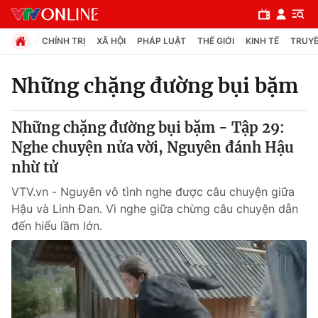
CHÍNH TRỊ
XÃ HỘI
PHÁP LUẬT
THẾ GIỚI
KINH TẾ
TRUYỀ
Những chặng đường bụi bặm
Chuyên mục
Những chặng đường bụi bặm - Tập 29:
Chính trị
Nghe chuyện nửa vời, Nguyên đánh Hậu
nhừ tử
Xã hội
VTV.vn - Nguyên vô tình nghe được câu chuyện giữa
Hậu và Linh Đan. Vì nghe giữa chừng câu chuyện dẫn
Pháp luật
đến hiểu lầm lớn.
Y tế
Thế giới