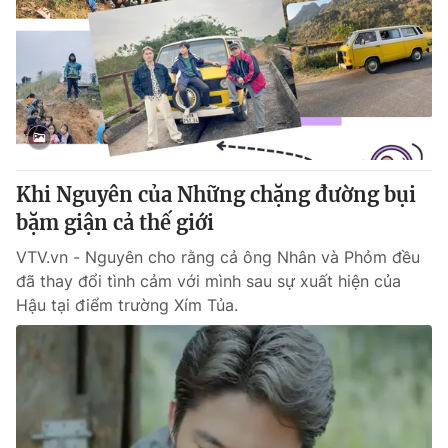
Thị trường 24h
Tấm lòng Việt
VTV4
Vươn mình bằng AI
VTV9
VTV8
Liên hệ tòa soạn
English
Khi Nguyên của Những chặng đường bụi
bặm giận cả thế giới
VTV.vn - Nguyên cho rằng cả ông Nhân và Phỏm đều
đã thay đổi tình cảm với mình sau sự xuất hiện của
THỜI BÁO VTV
Hậu tại điểm trường Xím Tủa.
Theo dõi báo trên
Cơ quan chủ quản:
Đài Truyền hình Việt Nam
Cơ quan báo chí:
Thời báo VTV