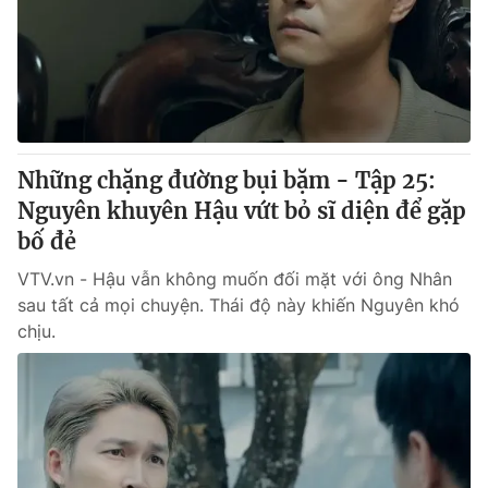
Những chặng đường bụi bặm - Tập 25:
Nguyên khuyên Hậu vứt bỏ sĩ diện để gặp
bố đẻ
VTV.vn - Hậu vẫn không muốn đối mặt với ông Nhân
sau tất cả mọi chuyện. Thái độ này khiến Nguyên khó
chịu.