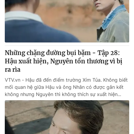
® Cấm sao chép dưới mọi hình thức nếu không có sự chấp
thuận bằng văn bản. Ghi rõ nguồn VTV.vn khi phát hành lại
thông tin từ website này.
Những chặng đường bụi bặm - Tập 28:
Hậu xuất hiện, Nguyên tổn thương vì bị
ra rìa
VTV.vn - Hậu đã đến điểm trường Xím Tủa. Không biết
mối quan hệ giữa Hậu và ông Nhân có được gắn kết
không nhưng Nguyên thì không thích sự xuất hiện...