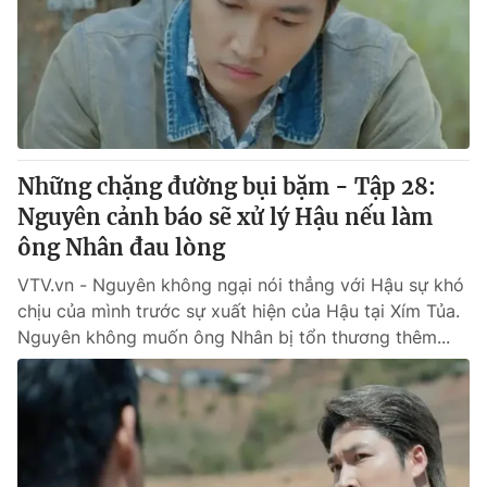
Giấy phép hoạt động báo in và báo điện tử số 483/GP-BTTTT
cấp ngày 29/12/2023
Tổng Biên tập:
Vũ Thanh Thủy
Phó Tổng Biên tập:
Nguyễn Thị Mỹ Hạnh, Phạm Quốc Thắng,
Nguyễn Trọng Ninh
Tổng đài VTV:
024.38 355 931 - 024.38 355 932
Ðiện thoại Thời báo VTV:
Những chặng đường bụi bặm - Tập 28:
024.66 897 897
Email:
Nguyên cảnh báo sẽ xử lý Hậu nếu làm
toasoan@vtv.vn
Liên hệ quảng cáo:
ông Nhân đau lòng
024-7300.7108
VTV.vn - Nguyên không ngại nói thẳng với Hậu sự khó
chịu của mình trước sự xuất hiện của Hậu tại Xím Tủa.
Nguyên không muốn ông Nhân bị tổn thương thêm...