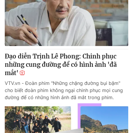
Giao lưu trực tuyến
Sản phẩm
Lịch phát sóng
Thị trường
Tư vấn
Chuyên mục khác
Emagazine
Podcast
Đạo diễn Trịnh Lê Phong: Chinh phục
những cung đường để có hình ảnh 'đã
Photo
Infographic
mắt'
VTV.vn - Đoàn phim "Những chặng đường bụi bặm"
Video
Shorts video
cho biết đoàn phim không ngại chinh phục mọi cung
đường để có những hình ảnh đã mắt trong phim.
VTV Money
VTV Thể thao
VTV Sức khoẻ
Bất động sản