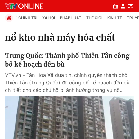
CHÍNH TRỊ
XÃ HỘI
PHÁP LUẬT
THẾ GIỚI
KINH TẾ
TRUYỀ
nổ kho nhà máy hóa chất
Chuyên mục
Trung Quốc: Thành phố Thiên Tân công
Chính trị
bố kế hoạch đền bù
VTV.vn - Tân Hoa Xã đưa tin, chính quyền thành phố
Xã hội
Thiên Tân (Trung Quốc) đã công bố kế hoạch đền bù
chi tiết cho các chủ hộ bị ảnh hưởng trong vụ nổ...
Pháp luật
Y tế
Thế giới