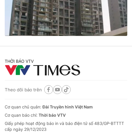
Tin tức
Kinh tế
Thế giới đó đây
Tài chính
Dữ liệu và đời sống
Câu chuyện quốc tế
Thị trường
Truyền hình
Góc doanh nghiệp
Phim VTV
THỜI BÁO VTV
Giải trí
Hậu trường
Điện ảnh
Đời sống
Nhân vật
Âm nhạc
Theo dõi báo trên
Du lịch
Khán giả
Giáo dục
Sao
Làm đẹp
Giải sao mai
Cơ quan chủ quản:
Đài Truyền hình Việt Nam
Tuyển sinh
Công nghệ
Cơ quan báo chí:
Thời báo VTV
Chất lượng cuộc sống
Học trực tuyến
Giấy phép hoạt động báo in và báo điện tử số 483/GP-BTTTT
Hitech Công nghệ tương lai
cấp ngày 29/12/2023