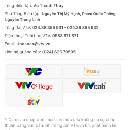
Giao lưu trực tuyến
Tổng Biên tập:
Vũ Thanh Thủy
Sản phẩm
Phó Tổng Biên tập:
Nguyễn Thị Mỹ Hạnh, Phạm Quốc Thắng,
Lịch phát sóng
Thị trường
Nguyễn Trọng Ninh
Tổng đài VTV:
024.38 355 931 - 024.38 355 932
Tư vấn
Ðiện thoại Thời báo VTV:
0988 671 671
Chuyên mục khác
Email:
toasoan@vtv.vn
Emagazine
Podcast
Liên hệ quảng cáo:
(024) 626 79595
Photo
Infographic
Video
Shorts video
VTV Money
VTV Thể thao
VTV Sức khoẻ
Bất động sản
® Cấm sao chép dưới mọi hình thức nếu không có sự chấp
thuận bằng văn bản. Ghi rõ nguồn VTV.vn khi phát hành lại