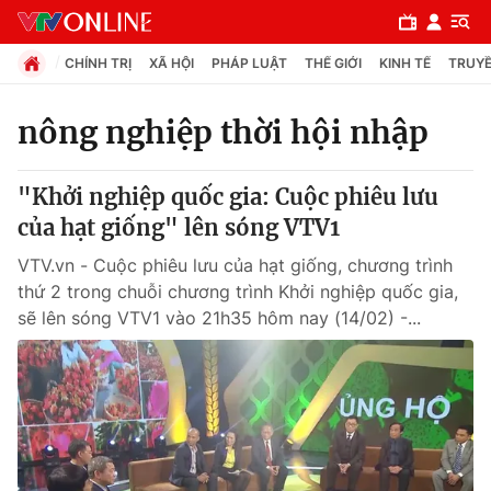
CHÍNH TRỊ
XÃ HỘI
PHÁP LUẬT
THẾ GIỚI
KINH TẾ
TRUYỀ
nông nghiệp thời hội nhập
Chuyên mục
"Khởi nghiệp quốc gia: Cuộc phiêu lưu
Chính trị
của hạt giống" lên sóng VTV1
VTV.vn - Cuộc phiêu lưu của hạt giống, chương trình
Xã hội
thứ 2 trong chuỗi chương trình Khởi nghiệp quốc gia,
sẽ lên sóng VTV1 vào 21h35 hôm nay (14/02) -...
Pháp luật
Y tế
Thế giới