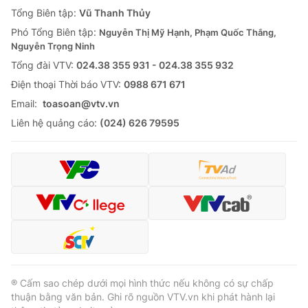
Giao lưu trực tuyến
Tổng Biên tập:
Vũ Thanh Thủy
Sản phẩm
Phó Tổng Biên tập:
Nguyễn Thị Mỹ Hạnh, Phạm Quốc Thắng,
Lịch phát sóng
Thị trường
Nguyễn Trọng Ninh
Tổng đài VTV:
024.38 355 931 - 024.38 355 932
Tư vấn
Ðiện thoại Thời báo VTV:
0988 671 671
Chuyên mục khác
Email:
toasoan@vtv.vn
Emagazine
Podcast
Liên hệ quảng cáo:
(024) 626 79595
Photo
Infographic
Video
Shorts video
VTV Money
VTV Thể thao
VTV Sức khoẻ
Bất động sản
® Cấm sao chép dưới mọi hình thức nếu không có sự chấp
thuận bằng văn bản. Ghi rõ nguồn VTV.vn khi phát hành lại