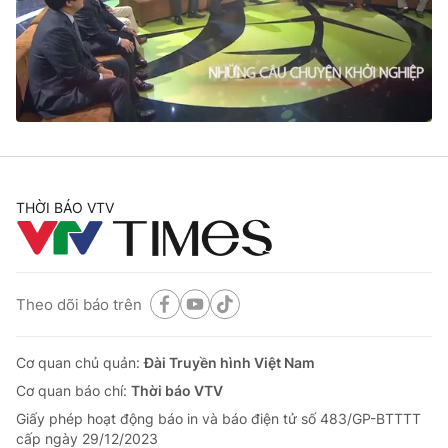
Tin tức
Kinh tế
Thế giới đó đây
Tài chính
Dữ liệu và đời sống
Câu chuyện quốc tế
Thị trường
Truyền hình
Góc doanh nghiệp
Phim VTV
THỜI BÁO VTV
Giải trí
Hậu trường
Điện ảnh
Đời sống
Nhân vật
Âm nhạc
Theo dõi báo trên
Du lịch
Khán giả
Giáo dục
Sao
Làm đẹp
Giải sao mai
Cơ quan chủ quản:
Đài Truyền hình Việt Nam
Tuyển sinh
Công nghệ
Cơ quan báo chí:
Thời báo VTV
Chất lượng cuộc sống
Học trực tuyến
Giấy phép hoạt động báo in và báo điện tử số 483/GP-BTTTT
Hitech Công nghệ tương lai
cấp ngày 29/12/2023