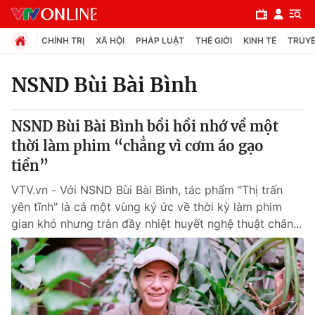
CHÍNH TRỊ
XÃ HỘI
PHÁP LUẬT
THẾ GIỚI
KINH TẾ
TRUYỀ
NSND Bùi Bài Bình
Chuyên mục
NSND Bùi Bài Bình bồi hồi nhớ về một
Chính trị
thời làm phim “chẳng vì cơm áo gạo
tiền”
Xã hội
VTV.vn - Với NSND Bùi Bài Bình, tác phẩm "Thị trấn
yên tĩnh" là cả một vùng ký ức về thời kỳ làm phim
Pháp luật
gian khó nhưng tràn đầy nhiệt huyết nghệ thuật chân...
Y tế
Thế giới