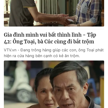
Gia đình mình vui bất thình lình - Tập
42: Ông Toại, bà Cúc cùng đi bắt trộm
VTV.vn - Đang trông hàng giúp các con, ông Toại phát
hiện ra cửa hàng bên cạnh có kẻ ăn trộm.