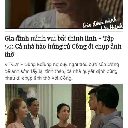
Gia đình mình vui bất thình lình - Tập
50: Cả nhà hào hứng rủ Công đi chụp ảnh
thờ
VTV.vn - Dùng kế ủng hộ suy nghĩ tiêu cực của Công
để anh sớm lấy lại tinh thần, cả nhà quyết định cùng
nhau đi chụp ảnh thờ với Công.