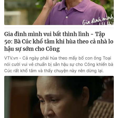
Gia đình mình vui bất thình lình - Tập
50: Bà Cúc khổ tâm khi hùa theo cả nhà lo
hậu sự sớm cho Công
VTV.vn - Cả ngày phải hùa theo mấy bố con ông Toại
nói cười vui vẻ chuẩn bị sẵn hậu sự cho Công khiến bà
Cúc rất khổ tâm và thấy chuyện này nên dừng lại.