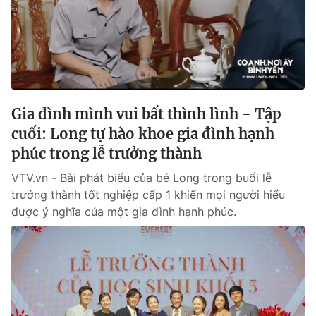
Giao lưu trực tuyến
Sản phẩm
Lịch phát sóng
Thị trường
Tư vấn
Chuyên mục khác
Gia đình mình vui bất thình lình - Tập
Emagazine
Podcast
cuối: Long tự hào khoe gia đình hạnh
phúc trong lễ trưởng thành
Photo
Infographic
VTV.vn - Bài phát biểu của bé Long trong buổi lễ
trưởng thành tốt nghiệp cấp 1 khiến mọi người hiểu
Video
Shorts video
được ý nghĩa của một gia đình hạnh phúc.
VTV Money
VTV Thể thao
VTV Sức khoẻ
Bất động sản