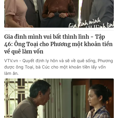
Gia đình mình vui bất thình lình - Tập
46: Ông Toại cho Phương một khoản tiền
về quê làm vốn
VTV.vn - Quyết định ly hôn và sẽ về quê sống, Phương
được ông Toại, bà Cúc cho một khoản tiền lấy vốn
làm ăn.