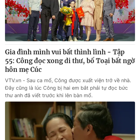
Thị trường 24h
Tấm lòng Việt
VTV4
Vươn mình bằng AI
VTV9
VTV8
Gia đình mình vui bất thình lình - Tập
Liên hệ tòa soạn
English
55: Công đọc xong di thư, bố Toại bất ngờ
hôn mẹ Cúc
VTV.vn - Sau ca mổ, Công được xuất viện trở về nhà.
Đây cũng là lúc Công bị hai em bắt phải tự đọc bức
THỜI BÁO VTV
thư anh đã viết trước khi lên bàn mổ.
Theo dõi báo trên
Cơ quan chủ quản:
Đài Truyền hình Việt Nam
Cơ quan báo chí:
Thời báo VTV