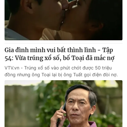
® Cấm sao chép dưới mọi hình thức nếu không có sự chấp
thuận bằng văn bản. Ghi rõ nguồn VTV.vn khi phát hành lại
thông tin từ website này.
Gia đình mình vui bất thình lình - Tập
54: Vừa trúng xổ số, bố Toại đã mắc nợ
VTV.vn - Trúng xổ số vào phút chót được 50 triệu
đồng nhưng ông Toại lại bị ông Tuất gọi điện đòi nợ.