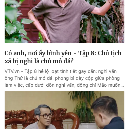
Tin tức
Kinh tế
Thế giới đó đây
Tài chính
Dữ liệu và đời sống
Câu chuyện quốc tế
Thị trường
Truyền hình
Góc doanh nghiệp
Có anh, nơi ấy bình yên - Tập 8: Chủ tịch
Phim VTV
xã bị nghi là chủ mỏ đá?
Giải trí
Hậu trường
VTV.vn - Tập 8 hé lộ loạt tình tiết gay cấn: nghi vấn
Điện ảnh
ông Thứ là chủ mỏ đá, phong bì dày cộp giữa phòng
Đời sống
Nhân vật
làm việc, cấp dưới dồn nghi vấn, đồng chí Mão muốn...
Âm nhạc
Du lịch
Khán giả
Giáo dục
Sao
Làm đẹp
Giải sao mai
Tuyển sinh
Công nghệ
Chất lượng cuộc sống
Học trực tuyến
Hitech Công nghệ tương lai