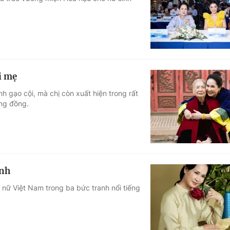
Góc ảnh
Giáo dục
Công nghệ
Tuyển sinh
Hitech Công ng
i mẹ
Học trực tuyến
Sản phẩm
h gạo cội, mà chị còn xuất hiện trong rất
ng đồng.
g
Thị trường
Tư vấn
anh
nữ Việt Nam trong ba bức tranh nổi tiếng