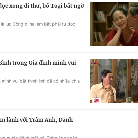
đọc xong di thư, bố Toại bất ngờ
là lúc Công bị hai em bắt phải tự đọc
Bình trong Gia đình mình vui
ình vui bất thình lình đã có nhiều chia
làm lành với Trâm Anh, Danh
hông muốn đánh mất cô. Trâm Anh ngập