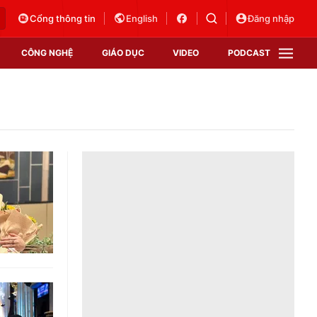
Cổng thông tin
English
Đăng nhập
CÔNG NGHỆ
GIÁO DỤC
VIDEO
PODCAST
VTV Money
VTV Thể thao
VTV Sức khoẻ
Bất động sản
Thị trường 24h
Tấm lòng Việt
Vươn mình bằng AI
VTV4
VTV8
VTV9
Lịch phát sóng
Giao lưu trực tuyến
Sự kiện