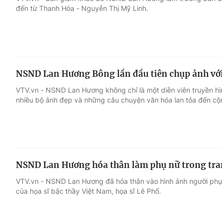
đến từ Thanh Hóa - Nguyễn Thị Mỹ Linh.
Giải trí
Đời sống
Điện ảnh
Du lịch
NSND Lan Hương Bông lần đầu tiên chụp ảnh vớ
Âm nhạc
Làm đẹp
VTV.vn - NSND Lan Hương không chỉ là một diễn viên truyền hìn
nhiều bộ ảnh đẹp và những câu chuyện văn hóa lan tỏa đến cộ
Sao
Chất lượng cuộc sốn
NSND Lan Hương hóa thân làm phụ nữ trong tr
VTV.vn - NSND Lan Hương đã hóa thân vào hình ảnh người phụ 
của họa sĩ bậc thầy Việt Nam, họa sĩ Lê Phổ.