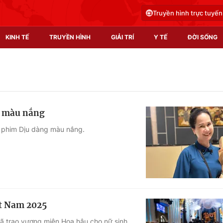
Truyền hình trực tuyến
KINH TẾ
TRUYỀN HÌNH
GIẢI TRÍ
Y TẾ
ĐỜI SỐNG
Pháp luật
Y tế
Truyền hình
Multimedia
g màu nắng
Phim VTV
Video
 phim Dịu dàng màu nắng.
Hậu trường
Shorts video
Nhân vật
Podcast
Khán giả
EMagazine
Giải sao mai
Photo
t Nam 2025
Infographic
 trao vương miện Hoa hậu cho nữ sinh