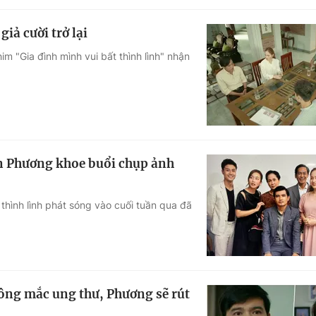
iả cười trở lại
im "Gia đình mình vui bất thình lình" nhận
an Phương khoe buổi chụp ảnh
 thình lình phát sóng vào cuối tuần qua đã
 Công mắc ung thư, Phương sẽ rút