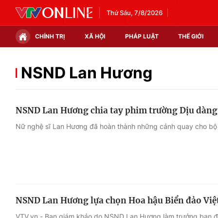
Thứ Sáu, 7/8/2026
CHÍNH TRỊ
XÃ HỘI
PHÁP LUẬT
THẾ GIỚI
Chính trị
Xã hội
NSND Lan Hương
Thế giới
Kinh tế
NSND Lan Hương chia tay phim trường Dịu dàn
Tin tức
Tài chính
Nữ nghệ sĩ Lan Hương đã hoàn thành những cảnh quay cho bộ
Thế giới đó đây
Thị trường
Câu chuyện quốc tế
Góc doanh nghiệp
Dữ liệu và đời sống
NSND Lan Hương lựa chọn Hoa hậu Biển đảo Việ
VTV.vn - Ban giám khảo do NSND Lan Hương làm trưởng ban đã