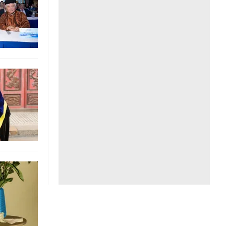
Liên hệ toà soạn
hệ tương lai