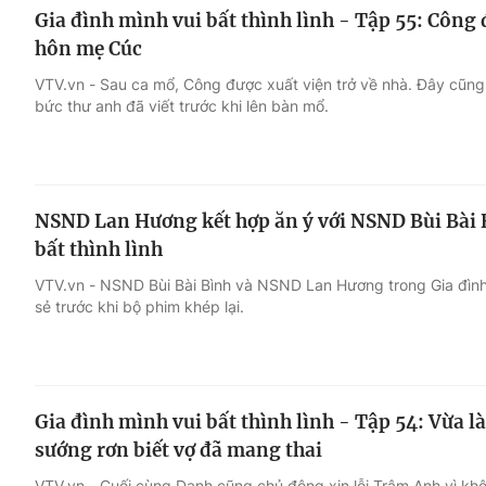
Gia đình mình vui bất thình lình - Tập 55: Công 
hôn mẹ Cúc
VTV.vn - Sau ca mổ, Công được xuất viện trở về nhà. Đây cũng 
bức thư anh đã viết trước khi lên bàn mổ.
NSND Lan Hương kết hợp ăn ý với NSND Bùi Bài 
bất thình lình
VTV.vn - NSND Bùi Bài Bình và NSND Lan Hương trong Gia đình m
sẻ trước khi bộ phim khép lại.
Gia đình mình vui bất thình lình - Tập 54: Vừa 
sướng rơn biết vợ đã mang thai
VTV.vn - Cuối cùng Danh cũng chủ động xin lỗi Trâm Anh vì k