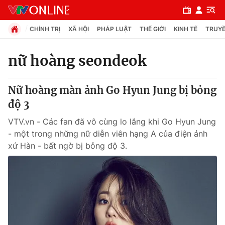
CHÍNH TRỊ
XÃ HỘI
PHÁP LUẬT
THẾ GIỚI
KINH TẾ
TRUYỀ
nữ hoàng seondeok
Chuyên mục
Nữ hoàng màn ảnh Go Hyun Jung bị bỏng
Chính trị
độ 3
VTV.vn - Các fan đã vô cùng lo lắng khi Go Hyun Jung
Xã hội
- một trong những nữ diễn viên hạng A của điện ảnh
xứ Hàn - bất ngờ bị bỏng độ 3.
Pháp luật
Y tế
Thế giới