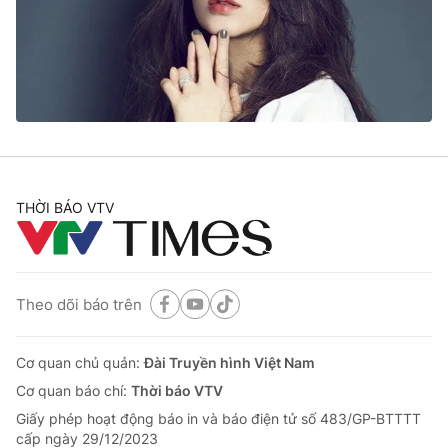
Tin tức
Kinh tế
Thế giới đó đây
Tài chính
Dữ liệu và đời sống
Câu chuyện quốc tế
Thị trường
Truyền hình
Góc doanh nghiệp
Phim VTV
THỜI BÁO VTV
Giải trí
Hậu trường
Điện ảnh
Đời sống
Nhân vật
Âm nhạc
Theo dõi báo trên
Du lịch
Khán giả
Giáo dục
Sao
Làm đẹp
Giải sao mai
Cơ quan chủ quản:
Đài Truyền hình Việt Nam
Tuyển sinh
Công nghệ
Cơ quan báo chí:
Thời báo VTV
Chất lượng cuộc sống
Học trực tuyến
Giấy phép hoạt động báo in và báo điện tử số 483/GP-BTTTT
Hitech Công nghệ tương lai
cấp ngày 29/12/2023