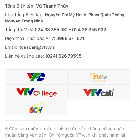
Giao lưu trực tuyến
Tổng Biên tập:
Vũ Thanh Thủy
Sản phẩm
Phó Tổng Biên tập:
Nguyễn Thị Mỹ Hạnh, Phạm Quốc Thắng,
Lịch phát sóng
Thị trường
Nguyễn Trọng Ninh
Tổng đài VTV:
024.38 355 931 - 024.38 355 932
Tư vấn
Ðiện thoại Thời báo VTV:
0988 671 671
Chuyên mục khác
Email:
toasoan@vtv.vn
Emagazine
Podcast
Liên hệ quảng cáo:
(024) 626 79595
Photo
Infographic
Video
Shorts video
VTV Money
VTV Thể thao
VTV Sức khoẻ
Bất động sản
® Cấm sao chép dưới mọi hình thức nếu không có sự chấp
thuận bằng văn bản. Ghi rõ nguồn VTV.vn khi phát hành lại