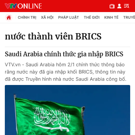
CHÍNH TRỊ
XÃ HỘI
PHÁP LUẬT
THẾ GIỚI
KINH TẾ
TRUYỀ
nước thành viên BRICS
Chuyên mục
Saudi Arabia chính thức gia nhập BRICS
Chính trị
VTV.vn - Saudi Arabia hôm 2/1 chính thức thông báo
rằng nước này đã gia nhập khối BRICS, thông tin này
Xã hội
đã được Truyền hình nhà nước Saudi Arabia công bố.
Pháp luật
Y tế
Thế giới