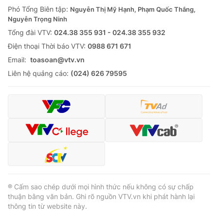
Giao lưu trực tuyến
Phó Tổng Biên tập:
Nguyễn Thị Mỹ Hạnh, Phạm Quốc Thắng,
Sản phẩm
Nguyễn Trọng Ninh
Lịch phát sóng
Thị trường
Tổng đài VTV:
024.38 355 931 - 024.38 355 932
Ðiện thoại Thời báo VTV:
0988 671 671
Tư vấn
Email:
toasoan@vtv.vn
Chuyên mục khác
Liên hệ quảng cáo:
(024) 626 79595
Emagazine
Podcast
Photo
Infographic
Video
Shorts video
VTV Money
VTV Thể thao
® Cấm sao chép dưới mọi hình thức nếu không có sự chấp
VTV Sức khoẻ
Bất động sản
thuận bằng văn bản. Ghi rõ nguồn VTV.vn khi phát hành lại
thông tin từ website này.