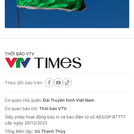
Tin tức
Kinh tế
Thế giới đó đây
Tài chính
Dữ liệu và đời sống
Câu chuyện quốc tế
Thị trường
Truyền hình
Góc doanh nghiệp
THỜI BÁO VTV
Phim VTV
Giải trí
Hậu trường
Điện ảnh
Đời sống
Theo dõi báo trên
Nhân vật
Âm nhạc
Du lịch
Khán giả
Giáo dục
Cơ quan chủ quản:
Đài Truyền hình Việt Nam
Sao
Làm đẹp
Giải sao mai
Cơ quan báo chí:
Thời báo VTV
Tuyển sinh
Công nghệ
Giấy phép hoạt động báo in và báo điện tử số 483/GP-BTTTT
Chất lượng cuộc sống
cấp ngày 29/12/2023
Học trực tuyến
Hitech Công nghệ tương lai
Tổng Biên tập:
Vũ Thanh Thủy