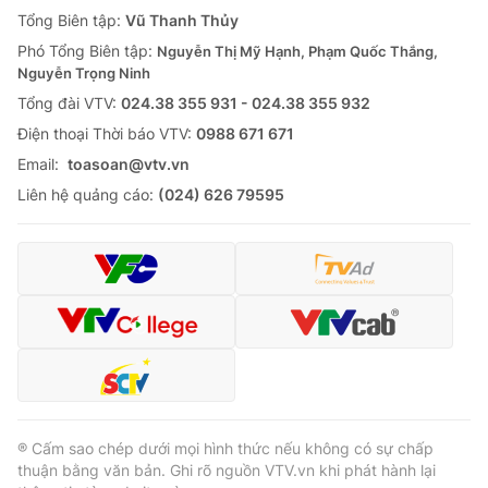
Giao lưu trực tuyến
Tổng Biên tập:
Vũ Thanh Thủy
Sản phẩm
Phó Tổng Biên tập:
Nguyễn Thị Mỹ Hạnh, Phạm Quốc Thắng,
Lịch phát sóng
Thị trường
Nguyễn Trọng Ninh
Tổng đài VTV:
024.38 355 931 - 024.38 355 932
Tư vấn
Ðiện thoại Thời báo VTV:
0988 671 671
Chuyên mục khác
Email:
toasoan@vtv.vn
Emagazine
Podcast
Liên hệ quảng cáo:
(024) 626 79595
Photo
Infographic
Video
Shorts video
VTV Money
VTV Thể thao
VTV Sức khoẻ
Bất động sản
® Cấm sao chép dưới mọi hình thức nếu không có sự chấp
thuận bằng văn bản. Ghi rõ nguồn VTV.vn khi phát hành lại