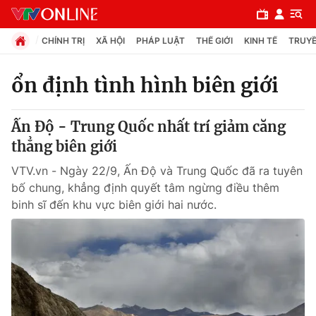
CHÍNH TRỊ
XÃ HỘI
PHÁP LUẬT
THẾ GIỚI
KINH TẾ
TRUYỀ
ổn định tình hình biên giới
Chuyên mục
Ấn Độ - Trung Quốc nhất trí giảm căng
Chính trị
thẳng biên giới
VTV.vn - Ngày 22/9, Ấn Độ và Trung Quốc đã ra tuyên
Xã hội
bố chung, khẳng định quyết tâm ngừng điều thêm
binh sĩ đến khu vực biên giới hai nước.
Pháp luật
Y tế
Thế giới