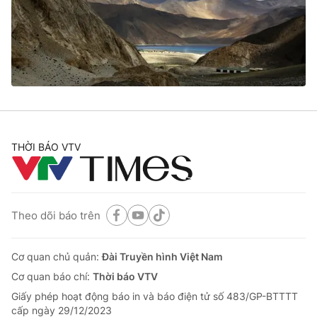
Tin tức
Kinh tế
Thế giới đó đây
Tài chính
Dữ liệu và đời sống
Câu chuyện quốc tế
Thị trường
Truyền hình
Góc doanh nghiệp
Phim VTV
THỜI BÁO VTV
Giải trí
Hậu trường
Điện ảnh
Đời sống
Nhân vật
Âm nhạc
Theo dõi báo trên
Du lịch
Khán giả
Giáo dục
Sao
Làm đẹp
Giải sao mai
Cơ quan chủ quản:
Đài Truyền hình Việt Nam
Tuyển sinh
Công nghệ
Cơ quan báo chí:
Thời báo VTV
Chất lượng cuộc sống
Học trực tuyến
Giấy phép hoạt động báo in và báo điện tử số 483/GP-BTTTT
Hitech Công nghệ tương lai
cấp ngày 29/12/2023