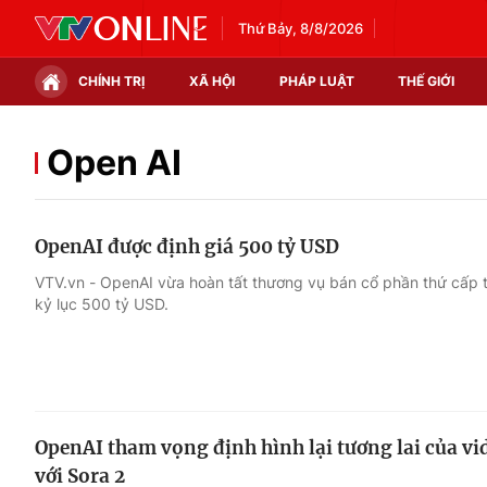
Thứ Bảy, 8/8/2026
CHÍNH TRỊ
XÃ HỘI
PHÁP LUẬT
THẾ GIỚI
Chính trị
Xã hội
Open AI
Thế giới
Kinh tế
OpenAI được định giá 500 tỷ USD
Tin tức
Tài chính
VTV.vn - OpenAI vừa hoàn tất thương vụ bán cổ phần thứ cấp tổ
kỷ lục 500 tỷ USD.
Thế giới đó đây
Thị trường
Câu chuyện quốc tế
Góc doanh nghiệp
Dữ liệu và đời sống
OpenAI tham vọng định hình lại tương lai của vi
với Sora 2