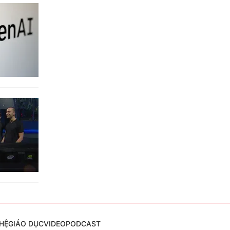
HỆ
GIÁO DỤC
VIDEO
PODCAST