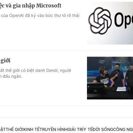
ệc và gia nhập Microsoft
 của OpenAI đã ký vào bức thư tỏ rõ thái
 giới
t thế giới có biệt danh Dendi, người
án đấu ngắn.
UẬT
THẾ GIỚI
KINH TẾ
TRUYỀN HÌNH
GIẢI TRÍ
Y TẾ
ĐỜI SỐNG
CÔNG NG