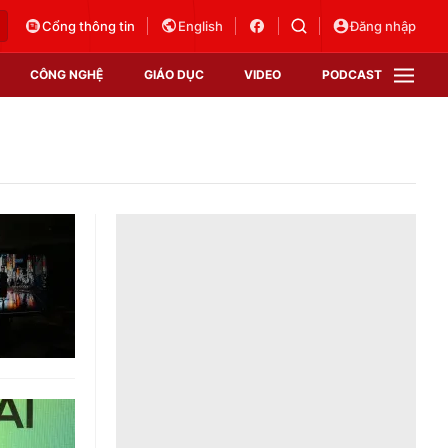
Cổng thông tin
English
Đăng nhập
CÔNG NGHỆ
GIÁO DỤC
VIDEO
PODCAST
VTV Money
VTV Thể thao
VTV Sức khoẻ
Bất động sản
Thị trường 24h
Tấm lòng Việt
Vươn mình bằng AI
VTV4
VTV8
VTV9
Lịch phát sóng
Giao lưu trực tuyến
Sự kiện