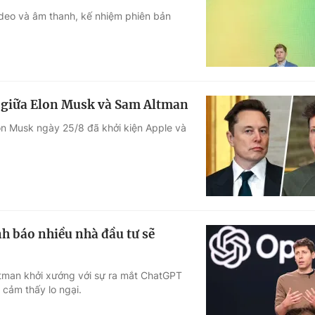
ideo và âm thanh, kế nhiệm phiên bản
Góc ảnh
Giáo dục
Công nghệ
Tuyển sinh
Hitech Công ng
òa giữa Elon Musk và Sam Altman
Học trực tuyến
Sản phẩm
lon Musk ngày 25/8 đã khởi kiện Apple và
g
Thị trường
Tư vấn
h báo nhiều nhà đầu tư sẽ
ltman khởi xướng với sự ra mắt ChatGPT
cảm thấy lo ngại.