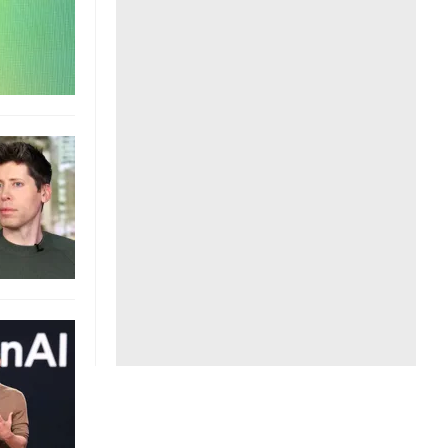
Liên hệ toà soạn
hệ tương lai