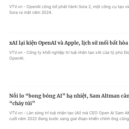
VTV.vn - OpenAI công bố phát hành Sora 2, một công cụ tạo v
Sora ra mắt năm 2024.
Giải trí
Đời sống
Điện ảnh
Du lịch
xAI lại kiện OpenAI và Apple, lịch sử mối bất h
Âm nhạc
Làm đẹp
VTV.vn - Công ty khởi nghiệp trí tuệ nhân tạo xAI của tỷ phú E
OpenAI.
Sao
Chất lượng cuộc sốn
Nỗi lo “bong bóng AI” hạ nhiệt, Sam Altman cản
“cháy túi”
VTV.vn - Làn sóng trí tuệ nhân tạo (AI) mà CEO Open AI Sam A
cuối năm 2022 đang bước sang giai đoạn khiến chính ông cũng 