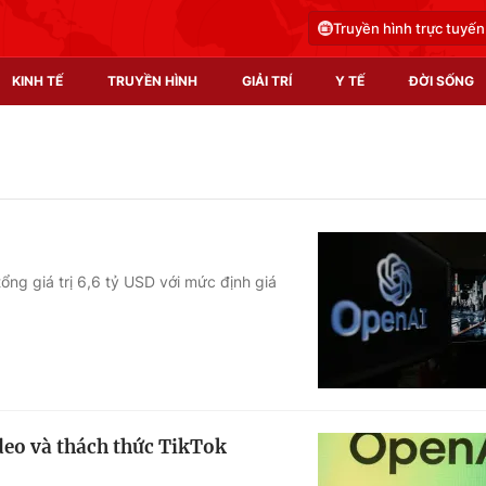
Truyền hình trực tuyến
KINH TẾ
TRUYỀN HÌNH
GIẢI TRÍ
Y TẾ
ĐỜI SỐNG
Pháp luật
Y tế
Truyền hình
Multimedia
Phim VTV
Video
ng giá trị 6,6 tỷ USD với mức định giá
Hậu trường
Shorts video
Nhân vật
Podcast
Khán giả
EMagazine
Giải sao mai
Photo
deo và thách thức TikTok
Infographic