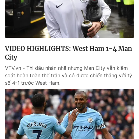
Tin tức
Kinh tế
Thế giới đó đây
Tài chính
Dữ liệu và đời sống
Câu chuyện quốc tế
Thị trường
VIDEO HIGHLIGHTS: West Ham 1-4 Man
Truyền hình
Góc doanh nghiệp
City
Phim VTV
Giải trí
VTV.vn - Thi đấu nhàn nhã nhưng Man City vẫn kiểm
Hậu trường
soát hoàn toàn thế trận và có được chiến thắng với tỷ
Điện ảnh
số 4-1 trước West Ham.
Đời sống
Nhân vật
Âm nhạc
Du lịch
Khán giả
Giáo dục
Sao
Làm đẹp
Giải sao mai
Tuyển sinh
Công nghệ
Chất lượng cuộc sống
Học trực tuyến
Hitech Công nghệ tương lai