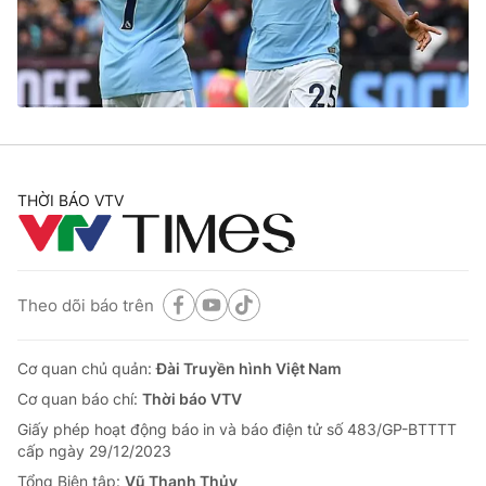
Giao lưu trực tuyến
Sản phẩm
Lịch phát sóng
Thị trường
Tư vấn
Chuyên mục khác
Emagazine
Podcast
THỜI BÁO VTV
Photo
Infographic
Theo dõi báo trên
Video
Shorts video
Cơ quan chủ quản:
Đài Truyền hình Việt Nam
VTV Money
VTV Thể thao
Cơ quan báo chí:
Thời báo VTV
Giấy phép hoạt động báo in và báo điện tử số 483/GP-BTTTT
VTV Sức khoẻ
Bất động sản
cấp ngày 29/12/2023
Tổng Biên tập:
Vũ Thanh Thủy