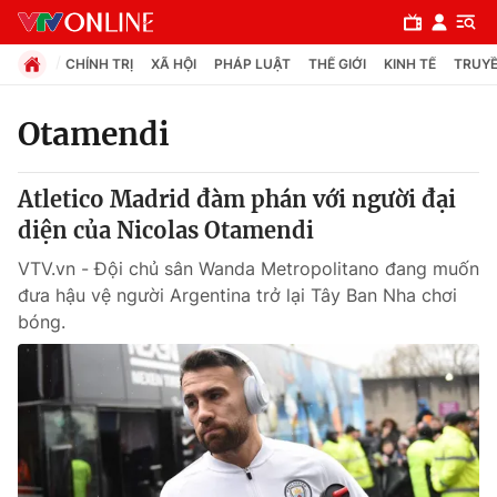
CHÍNH TRỊ
XÃ HỘI
PHÁP LUẬT
THẾ GIỚI
KINH TẾ
TRUYỀ
Otamendi
Chuyên mục
Atletico Madrid đàm phán với người đại
Chính trị
diện của Nicolas Otamendi
VTV.vn - Đội chủ sân Wanda Metropolitano đang muốn
Xã hội
đưa hậu vệ người Argentina trở lại Tây Ban Nha chơi
bóng.
Pháp luật
Y tế
Thế giới