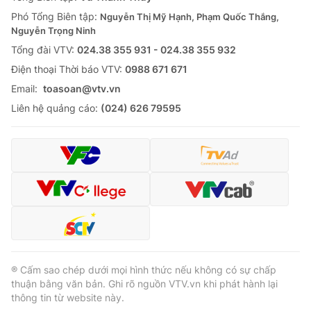
Thị trường 24h
Tấm lòng Việt
Phó Tổng Biên tập:
Nguyễn Thị Mỹ Hạnh, Phạm Quốc Thắng,
Nguyễn Trọng Ninh
VTV4
Vươn mình bằng AI
Tổng đài VTV:
024.38 355 931 - 024.38 355 932
Ðiện thoại Thời báo VTV:
0988 671 671
VTV9
VTV8
Email:
toasoan@vtv.vn
Liên hệ quảng cáo:
(024) 626 79595
Liên hệ tòa soạn
English
THỜI BÁO VTV
Theo dõi báo trên
® Cấm sao chép dưới mọi hình thức nếu không có sự chấp
thuận bằng văn bản. Ghi rõ nguồn VTV.vn khi phát hành lại
thông tin từ website này.
Cơ quan chủ quản:
Đài Truyền hình Việt Nam