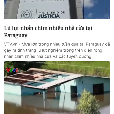
Thị trường 24h
Tấm lòng Việt
VTV4
Vươn mình bằng AI
Lũ lụt nhấn chìm nhiều nhà cửa tại
VTV9
VTV8
Paraguay
VTV.vn - Mưa lớn trong nhiều tuần qua tại Paraguay đã
Liên hệ tòa soạn
English
gây ra tình trạng lũ lụt nghiêm trọng trên diện rộng,
nhấn chìm nhiều nhà cửa và các tuyến đường.
THỜI BÁO VTV
Theo dõi báo trên
Cơ quan chủ quản:
Đài Truyền hình Việt Nam