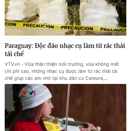
Tin tức
Kinh tế
Thế giới đó đây
Tài chính
Dữ liệu và đời sống
Câu chuyện quốc tế
Thị trường
Paraguay: Độc đáo nhạc cụ làm từ rác thải
Truyền hình
Góc doanh nghiệp
tái chế
Phim VTV
Giải trí
VTV.vn - Vừa thân thiện môi trường, vừa không mất
Hậu trường
chi phí cao, những nhạc cụ được làm từ rác thải tái
Điện ảnh
chế giúp các em nhỏ tại khu dân cư Cateura,...
Đời sống
Nhân vật
Âm nhạc
Du lịch
Khán giả
Giáo dục
Sao
Làm đẹp
Giải sao mai
Tuyển sinh
Công nghệ
Chất lượng cuộc sống
Học trực tuyến
Hitech Công nghệ tương lai