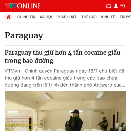
CHÍNH TRỊ
XÃ HỘI
PHÁP LUẬT
THẾ GIỚI
KINH TẾ
TRUYỀ
Paraguay
Chuyên mục
Paraguay thu giữ hơn 4 tấn cocaine giấu
Chính trị
trong bao đường
VTV.vn - Chính quyền Paraguay ngày 16/7 cho biết đã
Xã hội
thu giữ hơn 4 tấn cocaine giấu trong các bao chứa
đường đang trên lộ trình đến thành phố Antwerp của...
Pháp luật
Y tế
Thế giới