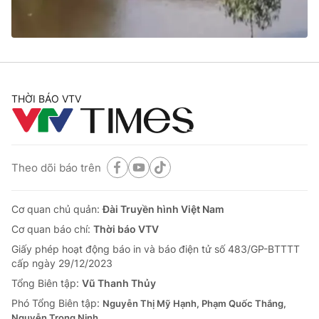
Cơ quan báo chí:
Thời báo VTV
Giấy phép hoạt động báo in và báo điện tử số 483/GP-BTTTT
cấp ngày 29/12/2023
Tổng Biên tập:
Vũ Thanh Thủy
Phó Tổng Biên tập:
Nguyễn Thị Mỹ Hạnh, Phạm Quốc Thắng,
THỜI BÁO VTV
Nguyễn Trọng Ninh
Tổng đài VTV:
024.38 355 931 - 024.38 355 932
Ðiện thoại Thời báo VTV:
024.66 897 897
Email:
toasoan@vtv.vn
Theo dõi báo trên
Liên hệ quảng cáo:
024-7300.7108
Cơ quan chủ quản:
Đài Truyền hình Việt Nam
Cơ quan báo chí:
Thời báo VTV
Giấy phép hoạt động báo in và báo điện tử số 483/GP-BTTTT
cấp ngày 29/12/2023
Tổng Biên tập:
Vũ Thanh Thủy
Phó Tổng Biên tập:
Nguyễn Thị Mỹ Hạnh, Phạm Quốc Thắng,
Nguyễn Trọng Ninh