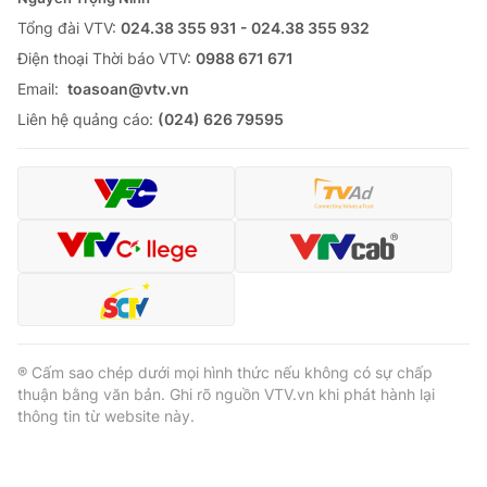
Tổng đài VTV:
024.38 355 931 - 024.38 355 932
Ðiện thoại Thời báo VTV:
0988 671 671
Email:
toasoan@vtv.vn
® Cấm sao chép dưới mọi hình thức nếu không có sự chấp
Liên hệ quảng cáo:
(024) 626 79595
thuận bằng văn bản. Ghi rõ nguồn VTV.vn khi phát hành lại
thông tin từ website này.
® Cấm sao chép dưới mọi hình thức nếu không có sự chấp
thuận bằng văn bản. Ghi rõ nguồn VTV.vn khi phát hành lại
thông tin từ website này.