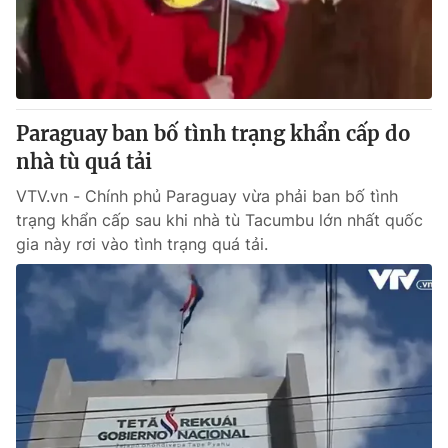
Giao lưu trực tuyến
Sản phẩm
Lịch phát sóng
Thị trường
Tư vấn
Paraguay ban bố tình trạng khẩn cấp do
Chuyên mục khác
nhà tù quá tải
Emagazine
Podcast
VTV.vn - Chính phủ Paraguay vừa phải ban bố tình
trạng khẩn cấp sau khi nhà tù Tacumbu lớn nhất quốc
Photo
Infographic
gia này rơi vào tình trạng quá tải.
Video
Shorts video
VTV Money
VTV Thể thao
VTV Sức khoẻ
Bất động sản