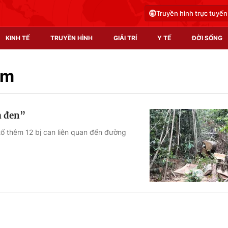
Truyền hình trực tuyến
KINH TẾ
TRUYỀN HÌNH
GIẢI TRÍ
Y TẾ
ĐỜI SỐNG
Pháp luật
Y tế
âm
Truyền hình
Multimedia
à đen”
Phim VTV
Video
tố thêm 12 bị can liên quan đến đường
Hậu trường
Shorts video
Nhân vật
Podcast
Khán giả
EMagazine
Giải sao mai
Photo
Infographic