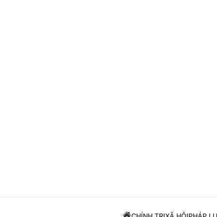
Giải trí
Đời sống
Điện ảnh
Du lịch
Âm nhạc
Làm đẹp
Sao
Chất lượng cuộc sốn
CHÍNH TRỊ
XÃ HỘI
PHÁP L