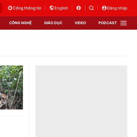
Cổng thông tin
English
Đăng nhập
CÔNG NGHỆ
GIÁO DỤC
VIDEO
PODCAST
VTV Money
VTV Thể thao
VTV Sức khoẻ
Bất động sản
Thị trường 24h
Tấm lòng Việt
Vươn mình bằng AI
VTV4
VTV8
VTV9
Lịch phát sóng
Giao lưu trực tuyến
Sự kiện