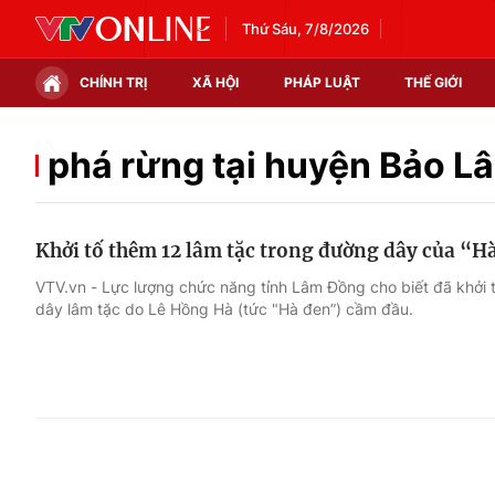
Thứ Sáu, 7/8/2026
CHÍNH TRỊ
XÃ HỘI
PHÁP LUẬT
THẾ GIỚI
Chính trị
Xã hội
phá rừng tại huyện Bảo L
Thế giới
Kinh tế
Khởi tố thêm 12 lâm tặc trong đường dây của “H
Tin tức
Tài chính
VTV.vn - Lực lượng chức năng tỉnh Lâm Đồng cho biết đã khởi 
dây lâm tặc do Lê Hồng Hà (tức "Hà đen”) cầm đầu.
Thế giới đó đây
Thị trường
Câu chuyện quốc tế
Góc doanh nghiệp
Dữ liệu và đời sống