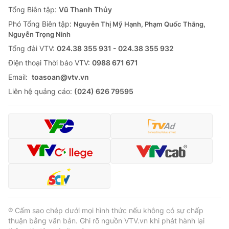
Giao lưu trực tuyến
Tổng Biên tập:
Vũ Thanh Thủy
Sản phẩm
Phó Tổng Biên tập:
Nguyễn Thị Mỹ Hạnh, Phạm Quốc Thắng,
Lịch phát sóng
Thị trường
Nguyễn Trọng Ninh
Tổng đài VTV:
024.38 355 931 - 024.38 355 932
Tư vấn
Ðiện thoại Thời báo VTV:
0988 671 671
Chuyên mục khác
Email:
toasoan@vtv.vn
Emagazine
Podcast
Liên hệ quảng cáo:
(024) 626 79595
Photo
Infographic
Video
Shorts video
VTV Money
VTV Thể thao
VTV Sức khoẻ
Bất động sản
® Cấm sao chép dưới mọi hình thức nếu không có sự chấp
thuận bằng văn bản. Ghi rõ nguồn VTV.vn khi phát hành lại