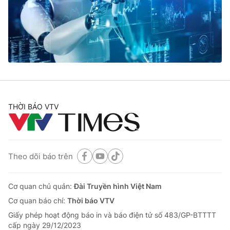
Tin tức
Kinh tế
Thế giới đó đây
Tài chính
Dữ liệu và đời sống
Câu chuyện quốc tế
Thị trường
Truyền hình
Góc doanh nghiệp
Phim VTV
THỜI BÁO VTV
Giải trí
Hậu trường
Điện ảnh
Đời sống
Nhân vật
Âm nhạc
Theo dõi báo trên
Du lịch
Khán giả
Giáo dục
Sao
Làm đẹp
Giải sao mai
Cơ quan chủ quản:
Đài Truyền hình Việt Nam
Tuyển sinh
Công nghệ
Cơ quan báo chí:
Thời báo VTV
Chất lượng cuộc sống
Học trực tuyến
Giấy phép hoạt động báo in và báo điện tử số 483/GP-BTTTT
Hitech Công nghệ tương lai
cấp ngày 29/12/2023