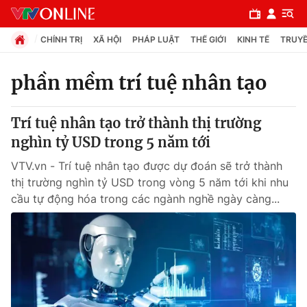
CHÍNH TRỊ
XÃ HỘI
PHÁP LUẬT
THẾ GIỚI
KINH TẾ
TRUYỀ
phần mềm trí tuệ nhân tạo
Chuyên mục
Trí tuệ nhân tạo trở thành thị trường
Chính trị
nghìn tỷ USD trong 5 năm tới
VTV.vn - Trí tuệ nhân tạo được dự đoán sẽ trở thành
Xã hội
thị trường nghìn tỷ USD trong vòng 5 năm tới khi nhu
cầu tự động hóa trong các ngành nghề ngày càng...
Pháp luật
Y tế
Thế giới