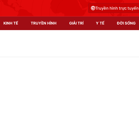
Truyền hình trực tuyến
KINH TẾ
TRUYỀN HÌNH
GIẢI TRÍ
Y TẾ
ĐỜI SỐNG
Pháp luật
Y tế
Truyền hình
Multimedia
Phim VTV
Video
Hậu trường
Shorts video
Nhân vật
Podcast
Khán giả
EMagazine
Giải sao mai
Photo
Infographic