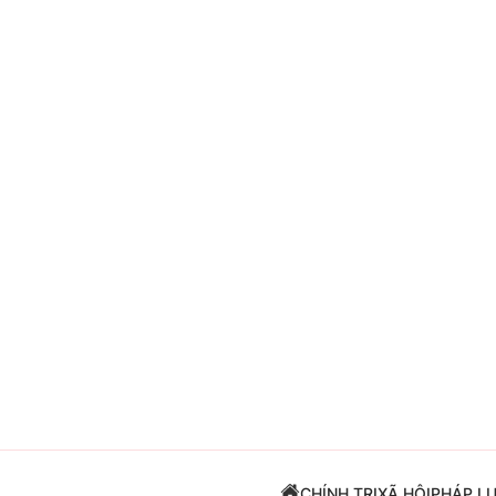
Giải trí
Đời sống
Điện ảnh
Du lịch
Âm nhạc
Làm đẹp
Sao
Chất lượng cuộc sốn
CHÍNH TRỊ
XÃ HỘI
PHÁP L