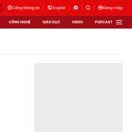
Cổng thông tin
English
Đăng nhập
CÔNG NGHỆ
GIÁO DỤC
VIDEO
PODCAST
VTV Money
VTV Thể thao
VTV Sức khoẻ
Bất động sản
Thị trường 24h
Tấm lòng Việt
Vươn mình bằng AI
VTV4
VTV8
VTV9
Lịch phát sóng
Giao lưu trực tuyến
Sự kiện