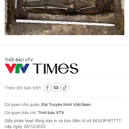
Tin tức
Kinh tế
Thế giới đó đây
Tài chính
Dữ liệu và đời sống
Câu chuyện quốc tế
Thị trường
Truyền hình
Góc doanh nghiệp
Phim VTV
THỜI BÁO VTV
Giải trí
Hậu trường
Điện ảnh
Đời sống
Nhân vật
Âm nhạc
Theo dõi báo trên
Du lịch
Khán giả
Giáo dục
Sao
Làm đẹp
Giải sao mai
Cơ quan chủ quản:
Đài Truyền hình Việt Nam
Tuyển sinh
Công nghệ
Cơ quan báo chí:
Thời báo VTV
Chất lượng cuộc sống
Học trực tuyến
Giấy phép hoạt động báo in và báo điện tử số 483/GP-BTTTT
Hitech Công nghệ tương lai
cấp ngày 29/12/2023