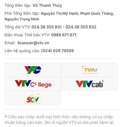
Giao lưu trực tuyến
Tổng Biên tập:
Vũ Thanh Thủy
Sản phẩm
Phó Tổng Biên tập:
Nguyễn Thị Mỹ Hạnh, Phạm Quốc Thắng,
Lịch phát sóng
Thị trường
Nguyễn Trọng Ninh
Tổng đài VTV:
024.38 355 931 - 024.38 355 932
Tư vấn
Ðiện thoại Thời báo VTV:
0988 671 671
Chuyên mục khác
Email:
toasoan@vtv.vn
Emagazine
Podcast
Liên hệ quảng cáo:
(024) 626 79595
Photo
Infographic
Video
Shorts video
VTV Money
VTV Thể thao
VTV Sức khoẻ
Bất động sản
® Cấm sao chép dưới mọi hình thức nếu không có sự chấp
thuận bằng văn bản. Ghi rõ nguồn VTV.vn khi phát hành lại