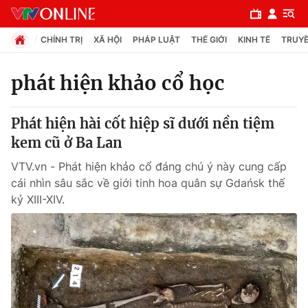
CHÍNH TRỊ
XÃ HỘI
PHÁP LUẬT
THẾ GIỚI
KINH TẾ
TRUYỀ
phát hiện khảo cổ học
Chuyên mục
Phát hiện hài cốt hiệp sĩ dưới nền tiệm
Chính trị
kem cũ ở Ba Lan
VTV.vn - Phát hiện khảo cổ đáng chú ý này cung cấp
Xã hội
cái nhìn sâu sắc về giới tinh hoa quân sự Gdańsk thế
kỷ XIII-XIV.
Pháp luật
Y tế
Thế giới