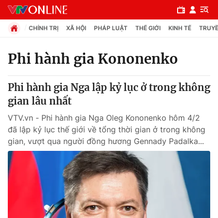
CHÍNH TRỊ
XÃ HỘI
PHÁP LUẬT
THẾ GIỚI
KINH TẾ
TRUYỀ
Phi hành gia Kononenko
Chuyên mục
Phi hành gia Nga lập kỷ lục ở trong không
Chính trị
gian lâu nhất
VTV.vn - Phi hành gia Nga Oleg Kononenko hôm 4/2
Xã hội
đã lập kỷ lục thế giới về tổng thời gian ở trong không
gian, vượt qua người đồng hương Gennady Padalka...
Pháp luật
Y tế
Thế giới