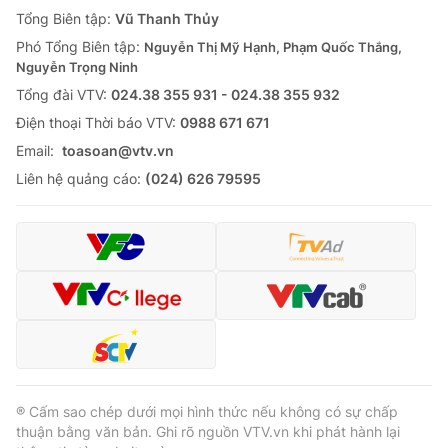
Giao lưu trực tuyến
Tổng Biên tập:
Vũ Thanh Thủy
Sản phẩm
Phó Tổng Biên tập:
Nguyễn Thị Mỹ Hạnh, Phạm Quốc Thắng,
Lịch phát sóng
Thị trường
Nguyễn Trọng Ninh
Tổng đài VTV:
024.38 355 931 - 024.38 355 932
Tư vấn
Ðiện thoại Thời báo VTV:
0988 671 671
Chuyên mục khác
Email:
toasoan@vtv.vn
Emagazine
Podcast
Liên hệ quảng cáo:
(024) 626 79595
Photo
Infographic
Video
Shorts video
VTV Money
VTV Thể thao
VTV Sức khoẻ
Bất động sản
® Cấm sao chép dưới mọi hình thức nếu không có sự chấp
thuận bằng văn bản. Ghi rõ nguồn VTV.vn khi phát hành lại