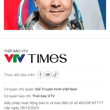
Tin tức
Kinh tế
Thế giới đó đây
Tài chính
Dữ liệu và đời sống
Câu chuyện quốc tế
Thị trường
Truyền hình
Góc doanh nghiệp
Phim VTV
THỜI BÁO VTV
Giải trí
Hậu trường
Điện ảnh
Đời sống
Nhân vật
Âm nhạc
Theo dõi báo trên
Du lịch
Khán giả
Giáo dục
Sao
Làm đẹp
Giải sao mai
Cơ quan chủ quản:
Đài Truyền hình Việt Nam
Tuyển sinh
Công nghệ
Cơ quan báo chí:
Thời báo VTV
Chất lượng cuộc sống
Học trực tuyến
Giấy phép hoạt động báo in và báo điện tử số 483/GP-BTTTT
Hitech Công nghệ tương lai
cấp ngày 29/12/2023