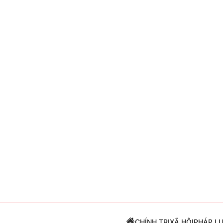
Giải trí
Đời sống
Điện ảnh
Du lịch
Âm nhạc
Làm đẹp
Sao
Chất lượng cuộc sốn
CHÍNH TRỊ
XÃ HỘI
PHÁP L