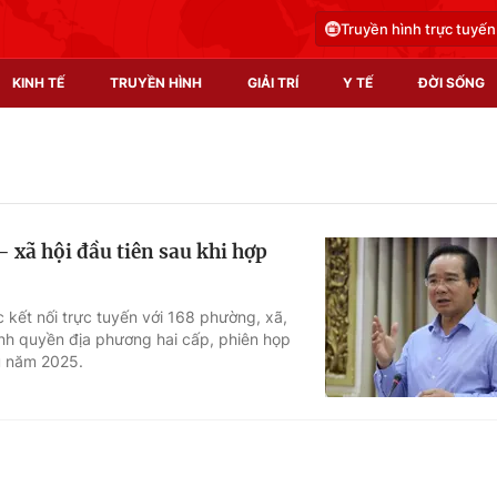
Truyền hình trực tuyến
KINH TẾ
TRUYỀN HÌNH
GIẢI TRÍ
Y TẾ
ĐỜI SỐNG
Pháp luật
Y tế
Truyền hình
Multimedia
 xã hội đầu tiên sau khi hợp
Phim VTV
Video
Hậu trường
Shorts video
c kết nối trực tuyến với 168 phường, xã,
nh quyền địa phương hai cấp, phiên họp
Nhân vật
Podcast
u năm 2025.
Khán giả
EMagazine
Giải sao mai
Photo
Infographic