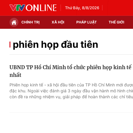
Thứ Bảy, 8/8/2026
CHÍNH TRỊ
XÃ HỘI
PHÁP LUẬT
THẾ GIỚI
Chính trị
Xã hội
phiên họp đầu tiên
Thế giới
Kinh tế
UBND TP Hồ Chí Minh tổ chức phiên họp kinh tế -
Tin tức
Tài chính
nhất
Thế giới đó đây
Thị trường
Phiên họp kinh tế - xã hội đầu tiên của TP Hồ Chí Minh mới đượ
đặc khu. Ngoài việc đánh giá 3 ngày đầu vận hành mô hình chí
Câu chuyện quốc tế
Góc doanh nghiệp
còn đề ra những nhiệm vụ, giải pháp để hoàn thành các chỉ tiê
Dữ liệu và đời sống