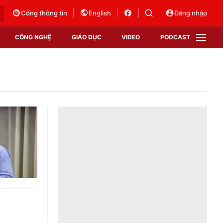
Cổng thông tin
English
Đăng nhập
CÔNG NGHỆ
GIÁO DỤC
VIDEO
PODCAST
VTV Money
VTV Thể thao
VTV Sức khoẻ
Bất động sản
Thị trường 24h
Tấm lòng Việt
Vươn mình bằng AI
VTV4
VTV8
VTV9
Lịch phát sóng
Giao lưu trực tuyến
Sự kiện