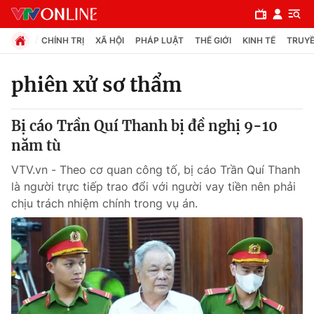
CHÍNH TRỊ
XÃ HỘI
PHÁP LUẬT
THẾ GIỚI
KINH TẾ
TRUYỀ
phiên xử sơ thẩm
Chuyên mục
Bị cáo Trần Quí Thanh bị đề nghị 9-10
Chính trị
năm tù
VTV.vn - Theo cơ quan công tố, bị cáo Trần Quí Thanh
Xã hội
là người trực tiếp trao đổi với người vay tiền nên phải
chịu trách nhiệm chính trong vụ án.
Pháp luật
Y tế
Thế giới