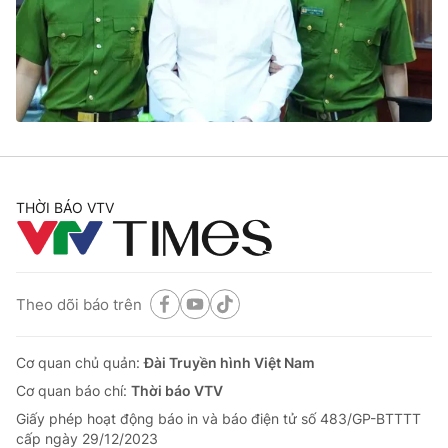
Tin tức
Kinh tế
Thế giới đó đây
Tài chính
Dữ liệu và đời sống
Câu chuyện quốc tế
Thị trường
Truyền hình
Góc doanh nghiệp
Phim VTV
THỜI BÁO VTV
Giải trí
Hậu trường
Điện ảnh
Đời sống
Nhân vật
Âm nhạc
Theo dõi báo trên
Du lịch
Khán giả
Giáo dục
Sao
Làm đẹp
Giải sao mai
Cơ quan chủ quản:
Đài Truyền hình Việt Nam
Tuyển sinh
Công nghệ
Cơ quan báo chí:
Thời báo VTV
Chất lượng cuộc sống
Học trực tuyến
Giấy phép hoạt động báo in và báo điện tử số 483/GP-BTTTT
Hitech Công nghệ tương lai
cấp ngày 29/12/2023