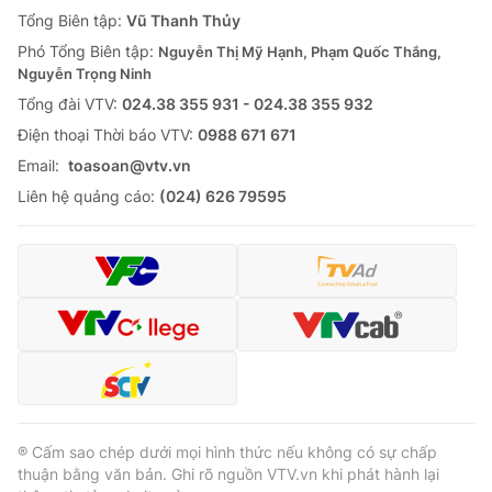
Giao lưu trực tuyến
Tổng Biên tập:
Vũ Thanh Thủy
Sản phẩm
Phó Tổng Biên tập:
Nguyễn Thị Mỹ Hạnh, Phạm Quốc Thắng,
Lịch phát sóng
Thị trường
Nguyễn Trọng Ninh
Tổng đài VTV:
024.38 355 931 - 024.38 355 932
Tư vấn
Ðiện thoại Thời báo VTV:
0988 671 671
Chuyên mục khác
Email:
toasoan@vtv.vn
Emagazine
Podcast
Liên hệ quảng cáo:
(024) 626 79595
Photo
Infographic
Video
Shorts video
VTV Money
VTV Thể thao
VTV Sức khoẻ
Bất động sản
® Cấm sao chép dưới mọi hình thức nếu không có sự chấp
thuận bằng văn bản. Ghi rõ nguồn VTV.vn khi phát hành lại