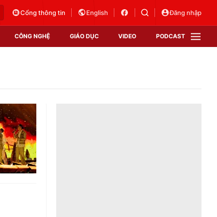
Cổng thông tin
English
Đăng nhập
CÔNG NGHỆ
GIÁO DỤC
VIDEO
PODCAST
VTV Money
VTV Thể thao
VTV Sức khoẻ
Bất động sản
Thị trường 24h
Tấm lòng Việt
Vươn mình bằng AI
VTV4
VTV8
VTV9
Lịch phát sóng
Giao lưu trực tuyến
Sự kiện