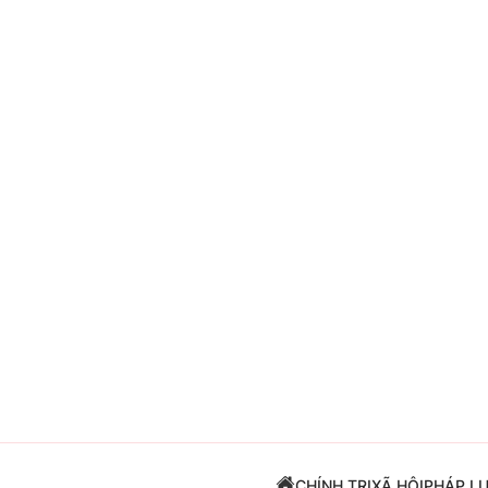
Giải trí
Đời sống
Điện ảnh
Du lịch
Âm nhạc
Làm đẹp
Sao
Chất lượng cuộc sốn
CHÍNH TRỊ
XÃ HỘI
PHÁP L