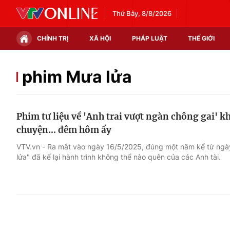
Thứ Bảy, 8/8/2026
CHÍNH TRỊ
XÃ HỘI
PHÁP LUẬT
THẾ GIỚI
Chính trị
Xã hội
phim Mưa lửa
Thế giới
Kinh tế
Phim tư liệu về 'Anh trai vượt ngàn chông gai' k
Tin tức
Tài chính
chuyện... đêm hôm ấy
Thế giới đó đây
Thị trường
VTV.vn - Ra mắt vào ngày 16/5/2025, đúng một năm kể từ ngày 
lửa" đã kể lại hành trình không thể nào quên của các Anh tài.
Câu chuyện quốc tế
Góc doanh nghiệp
Dữ liệu và đời sống