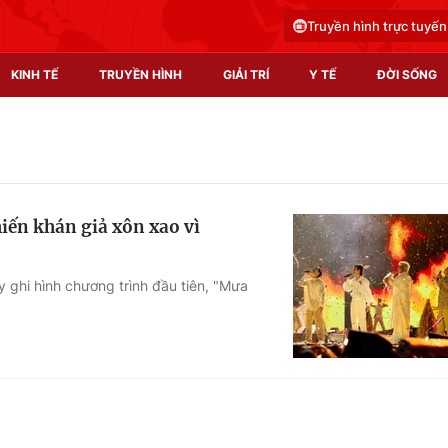
Truyền hình trực tuyến
KINH TẾ
TRUYỀN HÌNH
GIẢI TRÍ
Y TẾ
ĐỜI SỐNG
Pháp luật
Y tế
Truyền hình
Multimedia
hiến khán giả xôn xao vì
Phim VTV
Video
Hậu trường
Shorts video
ghi hình chương trình đầu tiên, "Mưa
Nhân vật
Podcast
Khán giả
EMagazine
Giải sao mai
Photo
Infographic