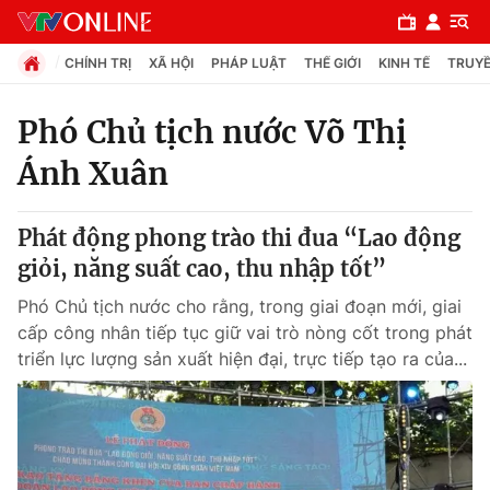
CHÍNH TRỊ
XÃ HỘI
PHÁP LUẬT
THẾ GIỚI
KINH TẾ
TRUYỀ
Phó Chủ tịch nước Võ Thị
Ánh Xuân
Chuyên mục
Chính trị
Phát động phong trào thi đua “Lao động
giỏi, năng suất cao, thu nhập tốt”
Xã hội
Phó Chủ tịch nước cho rằng, trong giai đoạn mới, giai
cấp công nhân tiếp tục giữ vai trò nòng cốt trong phát
Pháp luật
triển lực lượng sản xuất hiện đại, trực tiếp tạo ra của...
Y tế
Thế giới