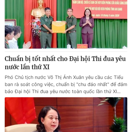
Giao lưu trực tuyến
Sản phẩm
Lịch phát sóng
Thị trường
Tư vấn
Chuyên mục khác
Emagazine
Podcast
Chuẩn bị tốt nhất cho Đại hội Thi đua yêu
nước lần thứ XI
Photo
Infographic
Phó Chủ tịch nước Võ Thị Ánh Xuân yêu cầu các Tiểu
Video
Shorts video
ban rà soát công việc, chuẩn bị "chu đáo nhất" để đảm
bảo Đại hội Thi đua yêu nước toàn quốc lần thứ XI...
VTV Money
VTV Thể thao
VTV Sức khoẻ
Bất động sản