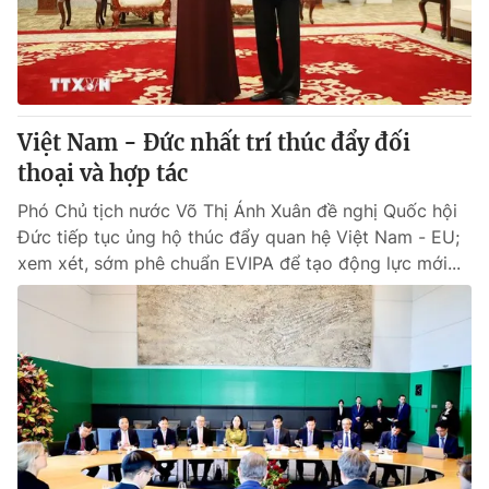
® Cấm sao chép dưới mọi hình thức nếu không có sự chấp
thuận bằng văn bản. Ghi rõ nguồn VTV.vn khi phát hành lại
Việt Nam - Đức nhất trí thúc đẩy đối
thông tin từ website này.
thoại và hợp tác
Phó Chủ tịch nước Võ Thị Ánh Xuân đề nghị Quốc hội
Đức tiếp tục ủng hộ thúc đẩy quan hệ Việt Nam - EU;
xem xét, sớm phê chuẩn EVIPA để tạo động lực mới...