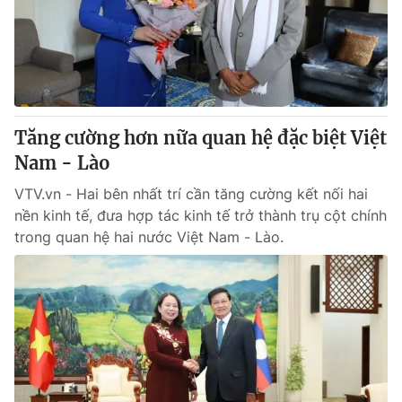
Cơ quan báo chí:
Thời báo VTV
Giấy phép hoạt động báo in và báo điện tử số 483/GP-BTTTT
cấp ngày 29/12/2023
Tổng Biên tập:
Vũ Thanh Thủy
Phó Tổng Biên tập:
Nguyễn Thị Mỹ Hạnh, Phạm Quốc Thắng,
Nguyễn Trọng Ninh
Tăng cường hơn nữa quan hệ đặc biệt Việt
Tổng đài VTV:
024.38 355 931 - 024.38 355 932
Nam - Lào
Ðiện thoại Thời báo VTV:
024.66 897 897
VTV.vn - Hai bên nhất trí cần tăng cường kết nối hai
Email:
toasoan@vtv.vn
nền kinh tế, đưa hợp tác kinh tế trở thành trụ cột chính
Liên hệ quảng cáo:
024-7300.7108
trong quan hệ hai nước Việt Nam - Lào.