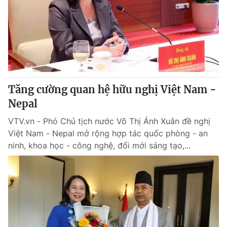
Thị trường 24h
Tấm lòng Việt
VTV4
Vươn mình bằng AI
VTV9
VTV8
Tăng cường quan hệ hữu nghị Việt Nam -
Liên hệ tòa soạn
English
Nepal
VTV.vn - Phó Chủ tịch nước Võ Thị Ánh Xuân đề nghị
Việt Nam - Nepal mở rộng hợp tác quốc phòng - an
ninh, khoa học - công nghệ, đổi mới sáng tạo,...
THỜI BÁO VTV
Theo dõi báo trên
Cơ quan chủ quản:
Đài Truyền hình Việt Nam