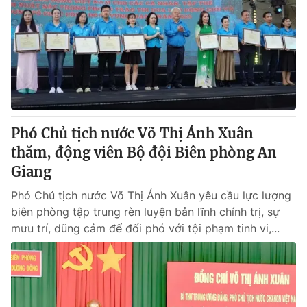
Tin tức
Kinh tế
Thế giới đó đây
Tài chính
Dữ liệu và đời sống
Câu chuyện quốc tế
Thị trường
Truyền hình
Góc doanh nghiệp
Phó Chủ tịch nước Võ Thị Ánh Xuân
Phim VTV
Giải trí
thăm, động viên Bộ đội Biên phòng An
Hậu trường
Giang
Điện ảnh
Đời sống
Nhân vật
Phó Chủ tịch nước Võ Thị Ánh Xuân yêu cầu lực lượng
Âm nhạc
biên phòng tập trung rèn luyện bản lĩnh chính trị, sự
Du lịch
Khán giả
Giáo dục
mưu trí, dũng cảm để đối phó với tội phạm tinh vi,...
Sao
Làm đẹp
Giải sao mai
Tuyển sinh
Công nghệ
Chất lượng cuộc sống
Học trực tuyến
Hitech Công nghệ tương lai