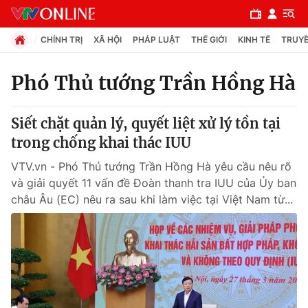
CHÍNH TRỊ
XÃ HỘI
PHÁP LUẬT
THẾ GIỚI
KINH TẾ
TRUYỀ
Phó Thủ tướng Trần Hồng Hà
Chuyên mục
Siết chặt quản lý, quyết liệt xử lý tồn tại
Chính trị
trong chống khai thác IUU
VTV.vn - Phó Thủ tướng Trần Hồng Hà yêu cầu nêu rõ
Xã hội
và giải quyết 11 vấn đề Đoàn thanh tra IUU của Ủy ban
châu Âu (EC) nêu ra sau khi làm việc tại Việt Nam từ...
Pháp luật
Y tế
Thế giới