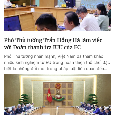
Tin tức
Kinh tế
Thế giới đó đây
Tài chính
Dữ liệu và đời sống
Câu chuyện quốc tế
Thị trường
Phó Thủ tướng Trần Hồng Hà làm việc
Truyền hình
Góc doanh nghiệp
với Đoàn thanh tra IUU của EC
Phim VTV
Giải trí
Phó Thủ tướng nhấn mạnh, Việt Nam đã tham khảo
Hậu trường
nhiều kinh nghiệm từ EU trong hoàn thiện thể chế, đặc
Điện ảnh
biệt là những đổi mới trong pháp luật liên quan đến...
Đời sống
Nhân vật
Âm nhạc
Du lịch
Khán giả
Giáo dục
Sao
Làm đẹp
Giải sao mai
Tuyển sinh
Công nghệ
Chất lượng cuộc sống
Học trực tuyến
Hitech Công nghệ tương lai