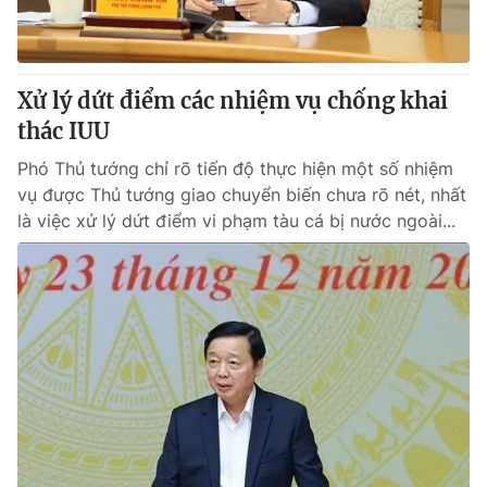
® Cấm sao chép dưới mọi hình thức nếu không có sự chấp
thuận bằng văn bản. Ghi rõ nguồn VTV.vn khi phát hành lại
Xử lý dứt điểm các nhiệm vụ chống khai
thông tin từ website này.
thác IUU
Phó Thủ tướng chỉ rõ tiến độ thực hiện một số nhiệm
vụ được Thủ tướng giao chuyển biến chưa rõ nét, nhất
là việc xử lý dứt điểm vi phạm tàu cá bị nước ngoài...