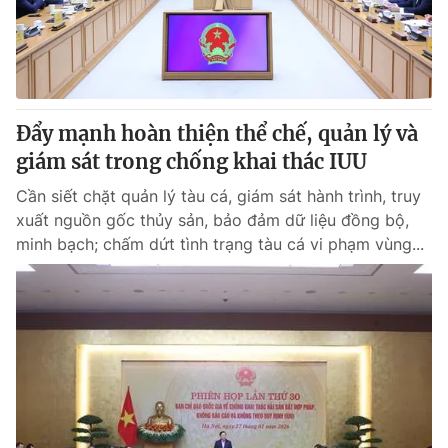
Giao lưu trực tuyến
Sản phẩm
Lịch phát sóng
Thị trường
Tư vấn
Đẩy mạnh hoàn thiện thể chế, quản lý và
Chuyên mục khác
giám sát trong chống khai thác IUU
Emagazine
Podcast
Cần siết chặt quản lý tàu cá, giám sát hành trình, truy
xuất nguồn gốc thủy sản, bảo đảm dữ liệu đồng bộ,
Photo
Infographic
minh bạch; chấm dứt tình trạng tàu cá vi phạm vùng...
Video
Shorts video
VTV Money
VTV Thể thao
VTV Sức khoẻ
Bất động sản