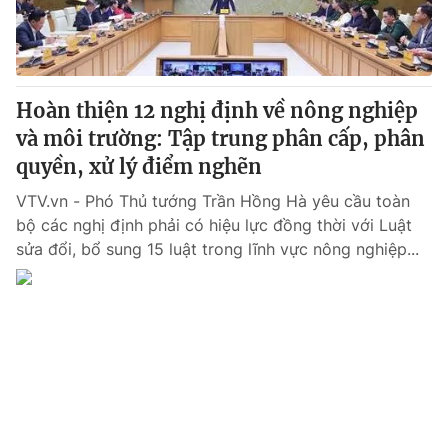
Thị trường 24h
Tấm lòng Việt
VTV4
Vươn mình bằng AI
Hoàn thiện 12 nghị định về nông nghiệp
VTV9
VTV8
và môi trường: Tập trung phân cấp, phân
quyền, xử lý điểm nghẽn
Liên hệ tòa soạn
English
VTV.vn - Phó Thủ tướng Trần Hồng Hà yêu cầu toàn
bộ các nghị định phải có hiệu lực đồng thời với Luật
sửa đổi, bổ sung 15 luật trong lĩnh vực nông nghiệp...
THỜI BÁO VTV
Theo dõi báo trên
Cơ quan chủ quản:
Đài Truyền hình Việt Nam
Cơ quan báo chí:
Thời báo VTV