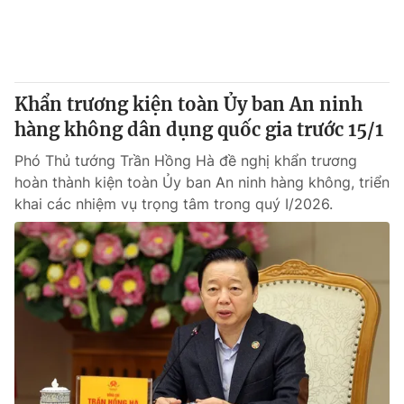
Giấy phép hoạt động báo in và báo điện tử số 483/GP-BTTTT
cấp ngày 29/12/2023
Tổng Biên tập:
Vũ Thanh Thủy
Phó Tổng Biên tập:
Nguyễn Thị Mỹ Hạnh, Phạm Quốc Thắng,
Khẩn trương kiện toàn Ủy ban An ninh
Nguyễn Trọng Ninh
Tổng đài VTV:
hàng không dân dụng quốc gia trước 15/1
024.38 355 931 - 024.38 355 932
Ðiện thoại Thời báo VTV:
024.66 897 897
Phó Thủ tướng Trần Hồng Hà đề nghị khẩn trương
Email:
toasoan@vtv.vn
hoàn thành kiện toàn Ủy ban An ninh hàng không, triển
Liên hệ quảng cáo:
024-7300.7108
khai các nhiệm vụ trọng tâm trong quý I/2026.