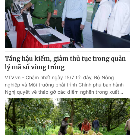
Thị trường 24h
Tấm lòng Việt
VTV4
Vươn mình bằng AI
VTV9
VTV8
Liên hệ tòa soạn
English
Tăng hậu kiểm, giảm thủ tục trong quản
lý mã số vùng trồng
VTV.vn - Chậm nhất ngày 15/7 tới đây, Bộ Nông
nghiệp và Môi trường phải trình Chính phủ ban hành
THỜI BÁO VTV
Nghị quyết về tháo gỡ các điểm nghẽn trong xuất...
Theo dõi báo trên
Cơ quan chủ quản:
Đài Truyền hình Việt Nam
Cơ quan báo chí:
Thời báo VTV