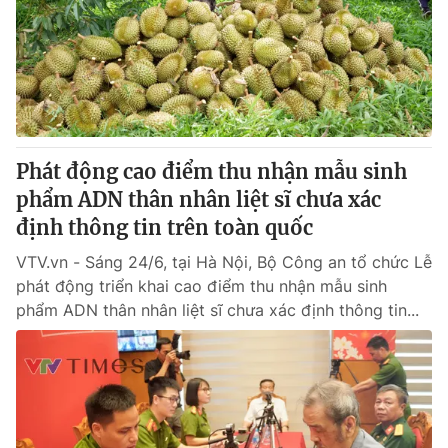
Giấy phép hoạt động báo in và báo điện tử số 483/GP-BTTTT
cấp ngày 29/12/2023
Tổng Biên tập:
Vũ Thanh Thủy
Phó Tổng Biên tập:
Nguyễn Thị Mỹ Hạnh, Phạm Quốc Thắng,
Nguyễn Trọng Ninh
Tổng đài VTV:
024.38 355 931 - 024.38 355 932
Ðiện thoại Thời báo VTV:
Phát động cao điểm thu nhận mẫu sinh
024.66 897 897
Email:
phẩm ADN thân nhân liệt sĩ chưa xác
toasoan@vtv.vn
Liên hệ quảng cáo:
định thông tin trên toàn quốc
024-7300.7108
VTV.vn - Sáng 24/6, tại Hà Nội, Bộ Công an tổ chức Lễ
phát động triển khai cao điểm thu nhận mẫu sinh
phẩm ADN thân nhân liệt sĩ chưa xác định thông tin...