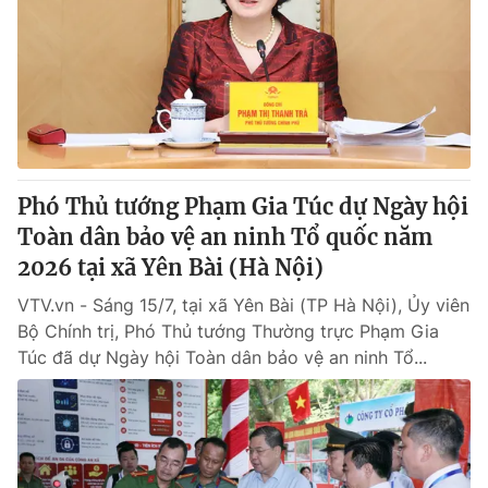
Giao lưu trực tuyến
Sản phẩm
Lịch phát sóng
Thị trường
Tư vấn
Chuyên mục khác
Emagazine
Podcast
Phó Thủ tướng Phạm Gia Túc dự Ngày hội
Toàn dân bảo vệ an ninh Tổ quốc năm
Photo
Infographic
2026 tại xã Yên Bài (Hà Nội)
VTV.vn - Sáng 15/7, tại xã Yên Bài (TP Hà Nội), Ủy viên
Video
Shorts video
Bộ Chính trị, Phó Thủ tướng Thường trực Phạm Gia
Túc đã dự Ngày hội Toàn dân bảo vệ an ninh Tổ...
VTV Money
VTV Thể thao
VTV Sức khoẻ
Bất động sản