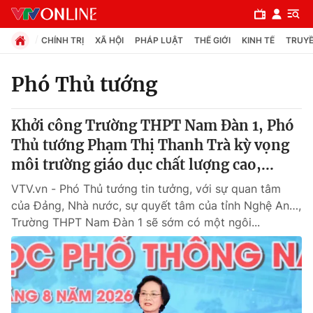
CHÍNH TRỊ
XÃ HỘI
PHÁP LUẬT
THẾ GIỚI
KINH TẾ
TRUYỀ
Phó Thủ tướng
Chuyên mục
Khởi công Trường THPT Nam Đàn 1, Phó
Chính trị
Thủ tướng Phạm Thị Thanh Trà kỳ vọng
môi trường giáo dục chất lượng cao,...
Xã hội
VTV.vn - Phó Thủ tướng tin tưởng, với sự quan tâm
của Đảng, Nhà nước, sự quyết tâm của tỉnh Nghệ An…,
Pháp luật
Trường THPT Nam Đàn 1 sẽ sớm có một ngôi...
Y tế
Thế giới