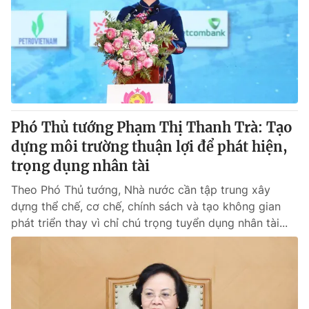
Tin tức
Kinh tế
Thế giới đó đây
Tài chính
Dữ liệu và đời sống
Câu chuyện quốc tế
Thị trường
Truyền hình
Góc doanh nghiệp
Phó Thủ tướng Phạm Thị Thanh Trà: Tạo
Phim VTV
dựng môi trường thuận lợi để phát hiện,
Giải trí
trọng dụng nhân tài
Hậu trường
Điện ảnh
Đời sống
Theo Phó Thủ tướng, Nhà nước cần tập trung xây
Nhân vật
Âm nhạc
dựng thể chế, cơ chế, chính sách và tạo không gian
Du lịch
Khán giả
phát triển thay vì chỉ chú trọng tuyển dụng nhân tài...
Giáo dục
Sao
Làm đẹp
Giải sao mai
Tuyển sinh
Công nghệ
Chất lượng cuộc sống
Học trực tuyến
Hitech Công nghệ tương lai