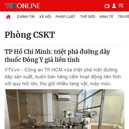
CHÍNH TRỊ
XÃ HỘI
PHÁP LUẬT
THẾ GIỚI
KINH TẾ
TRUYỀ
Phòng CSKT
Chuyên mục
TP Hồ Chí Minh: triệt phá đường dây
Chính trị
thuốc Đông Y giả liên tỉnh
VTV.vn - Công an TP HCM vừa triệt phá một đường
Xã hội
dây sản xuất, buôn bán hàng cấm hoạt động liên tỉnh
với quy mô lớn, thu giữ nhiều tang vật, máy móc.
Pháp luật
Y tế
Thế giới