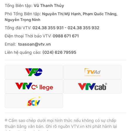
Giao lưu trực tuyến
Tổng Biên tập:
Vũ Thanh Thủy
Sản phẩm
Phó Tổng Biên tập:
Nguyễn Thị Mỹ Hạnh, Phạm Quốc Thắng,
Lịch phát sóng
Thị trường
Nguyễn Trọng Ninh
Tổng đài VTV:
024.38 355 931 - 024.38 355 932
Tư vấn
Ðiện thoại Thời báo VTV:
0988 671 671
Chuyên mục khác
Email:
toasoan@vtv.vn
Emagazine
Podcast
Liên hệ quảng cáo:
(024) 626 79595
Photo
Infographic
Video
Shorts video
VTV Money
VTV Thể thao
VTV Sức khoẻ
Bất động sản
® Cấm sao chép dưới mọi hình thức nếu không có sự chấp
thuận bằng văn bản. Ghi rõ nguồn VTV.vn khi phát hành lại