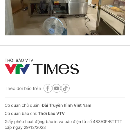
Tin tức
Kinh tế
Thế giới đó đây
Tài chính
Dữ liệu và đời sống
Câu chuyện quốc tế
Thị trường
Truyền hình
Góc doanh nghiệp
Phim VTV
THỜI BÁO VTV
Giải trí
Hậu trường
Điện ảnh
Đời sống
Nhân vật
Âm nhạc
Theo dõi báo trên
Du lịch
Khán giả
Giáo dục
Sao
Làm đẹp
Giải sao mai
Cơ quan chủ quản:
Đài Truyền hình Việt Nam
Tuyển sinh
Công nghệ
Cơ quan báo chí:
Thời báo VTV
Chất lượng cuộc sống
Học trực tuyến
Giấy phép hoạt động báo in và báo điện tử số 483/GP-BTTTT
Hitech Công nghệ tương lai
cấp ngày 29/12/2023