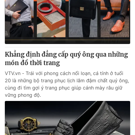
Tin tức
Kinh tế
Thế giới đó đây
Tài chính
Dữ liệu và đời sống
Câu chuyện quốc tế
Thị trường
Truyền hình
Góc doanh nghiệp
Khẳng định đẳng cấp quý ông qua những
Phim VTV
món đồ thời trang
Giải trí
Hậu trường
VTV.vn - Trái với phong cách nổi loạn, cá tính ở tuổi
Điện ảnh
20 là những bộ trang phục lịch lãm đậm chất quý ông,
Đời sống
Nhân vật
cùng đi tìm gợi ý trang phục giúp cánh mày râu giữ
Âm nhạc
Du lịch
vững phong độ.
Khán giả
Giáo dục
Sao
Làm đẹp
Giải sao mai
Tuyển sinh
Công nghệ
Chất lượng cuộc sống
Học trực tuyến
Hitech Công nghệ tương lai