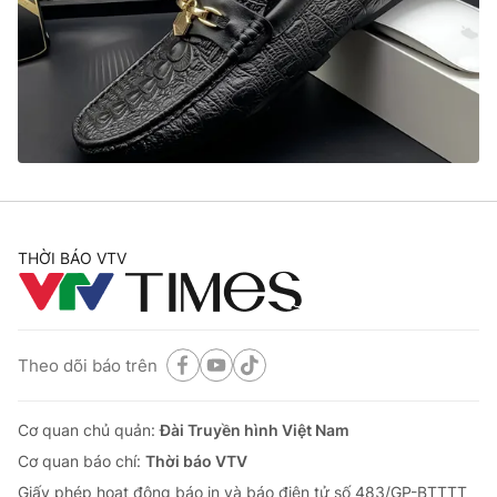
Giao lưu trực tuyến
Sản phẩm
Lịch phát sóng
Thị trường
Tư vấn
Chuyên mục khác
Emagazine
Podcast
Photo
Infographic
THỜI BÁO VTV
Video
Shorts video
Theo dõi báo trên
VTV Money
VTV Thể thao
Cơ quan chủ quản:
Đài Truyền hình Việt Nam
VTV Sức khoẻ
Bất động sản
Cơ quan báo chí:
Thời báo VTV
Giấy phép hoạt động báo in và báo điện tử số 483/GP-BTTTT