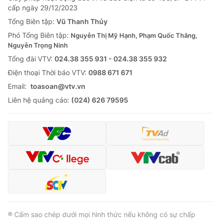
Thị trường 24h
Tấm lòng Việt
cấp ngày 29/12/2023
Tổng Biên tập:
Vũ Thanh Thủy
VTV4
Vươn mình bằng AI
Phó Tổng Biên tập:
Nguyễn Thị Mỹ Hạnh, Phạm Quốc Thắng,
Nguyễn Trọng Ninh
Tổng đài VTV:
024.38 355 931 - 024.38 355 932
VTV9
VTV8
Ðiện thoại Thời báo VTV:
0988 671 671
Email:
toasoan@vtv.vn
Liên hệ tòa soạn
English
Liên hệ quảng cáo:
(024) 626 79595
THỜI BÁO VTV
Theo dõi báo trên
® Cấm sao chép dưới mọi hình thức nếu không có sự chấp
Cơ quan chủ quản:
Đài Truyền hình Việt Nam