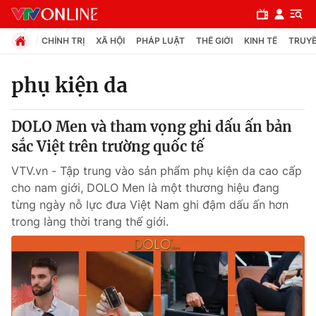
CHÍNH TRỊ
XÃ HỘI
PHÁP LUẬT
THẾ GIỚI
KINH TẾ
TRUYỀ
phụ kiện da
Chuyên mục
DOLO Men và tham vọng ghi dấu ấn bản
Chính trị
sắc Việt trên trường quốc tế
VTV.vn - Tập trung vào sản phẩm phụ kiện da cao cấp
Xã hội
cho nam giới, DOLO Men là một thương hiệu đang
từng ngày nỗ lực đưa Việt Nam ghi đậm dấu ấn hơn
trong làng thời trang thế giới.
Pháp luật
Y tế
Thế giới