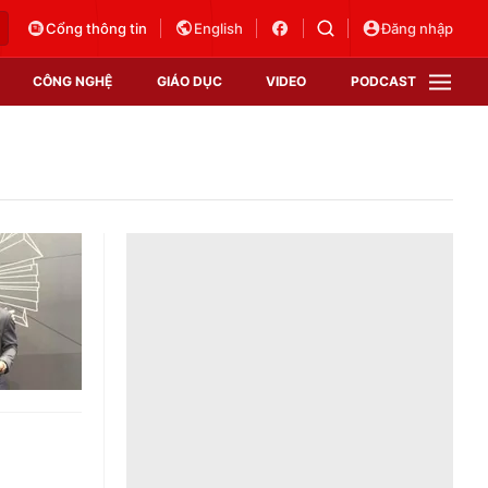
Cổng thông tin
English
Đăng nhập
CÔNG NGHỆ
GIÁO DỤC
VIDEO
PODCAST
VTV Money
VTV Thể thao
VTV Sức khoẻ
Bất động sản
Thị trường 24h
Tấm lòng Việt
Vươn mình bằng AI
VTV4
VTV8
VTV9
Lịch phát sóng
Giao lưu trực tuyến
Sự kiện