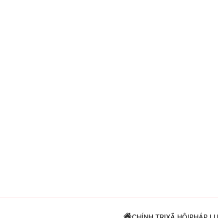
Giải trí
Đời sống
Điện ảnh
Du lịch
Âm nhạc
Làm đẹp
Sao
Chất lượng cuộc sốn
CHÍNH TRỊ
XÃ HỘI
PHÁP L