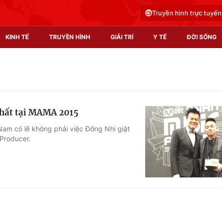
Truyền hình trực tuyến
KINH TẾ
TRUYỀN HÌNH
GIẢI TRÍ
Y TẾ
ĐỜI SỐNG
Pháp luật
Y tế
Truyền hình
Multimedia
nhất tại MAMA 2015
Phim VTV
Video
 Nam có lẽ không phải việc Đông Nhi giật
 Producer.
Hậu trường
Shorts video
Nhân vật
Podcast
Khán giả
EMagazine
Giải sao mai
Photo
Infographic