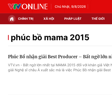
Chủ Nhật, 9/8/2026
CHÍNH TRỊ
XÃ HỘI
PHÁP LUẬT
THẾ GIỚI
Chính trị
Xã hội
phúc bồ mama 2015
Thế giới
Kinh tế
Phúc Bồ nhận giải Best Producer – Bất ngờ lớn 
Tin tức
Tài chính
VTV.vn - Bất ngờ lớn nhất tại MAMA 2015 đối với khán giả Việt
giải Nghệ sĩ châu Á xuất sắc mà là việc Phúc Bồ nhận giải Best
Thế giới đó đây
Thị trường
Câu chuyện quốc tế
Góc doanh nghiệp
Dữ liệu và đời sống