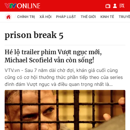
CHÍNH TRỊ
XÃ HỘI
PHÁP LUẬT
THẾ GIỚI
KINH TẾ
TRUYỀ
prison break 5
Chuyên mục
Hé lộ trailer phim Vượt ngục mới,
Chính trị
Michael Scofield vẫn còn sống!
VTV.vn - Sau 7 năm dài chờ đợi, khán giả cuối cùng
Xã hội
cũng có cơ hội thưởng thức phần tiếp theo của series
đình đám Vượt ngục và điều quan trọng nhất là...
Pháp luật
Y tế
Thế giới