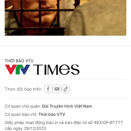
Tin tức
Kinh tế
Thế giới đó đây
Tài chính
Dữ liệu và đời sống
Câu chuyện quốc tế
Thị trường
Truyền hình
Góc doanh nghiệp
Phim VTV
THỜI BÁO VTV
Giải trí
Hậu trường
Điện ảnh
Đời sống
Nhân vật
Âm nhạc
Theo dõi báo trên
Du lịch
Khán giả
Giáo dục
Sao
Làm đẹp
Giải sao mai
Cơ quan chủ quản:
Đài Truyền hình Việt Nam
Tuyển sinh
Công nghệ
Cơ quan báo chí:
Thời báo VTV
Chất lượng cuộc sống
Học trực tuyến
Giấy phép hoạt động báo in và báo điện tử số 483/GP-BTTTT
Hitech Công nghệ tương lai
cấp ngày 29/12/2023