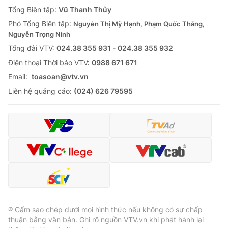
Giao lưu trực tuyến
Tổng Biên tập:
Vũ Thanh Thủy
Sản phẩm
Phó Tổng Biên tập:
Nguyễn Thị Mỹ Hạnh, Phạm Quốc Thắng,
Lịch phát sóng
Thị trường
Nguyễn Trọng Ninh
Tổng đài VTV:
024.38 355 931 - 024.38 355 932
Tư vấn
Ðiện thoại Thời báo VTV:
0988 671 671
Chuyên mục khác
Email:
toasoan@vtv.vn
Emagazine
Podcast
Liên hệ quảng cáo:
(024) 626 79595
Photo
Infographic
Video
Shorts video
VTV Money
VTV Thể thao
VTV Sức khoẻ
Bất động sản
® Cấm sao chép dưới mọi hình thức nếu không có sự chấp
thuận bằng văn bản. Ghi rõ nguồn VTV.vn khi phát hành lại