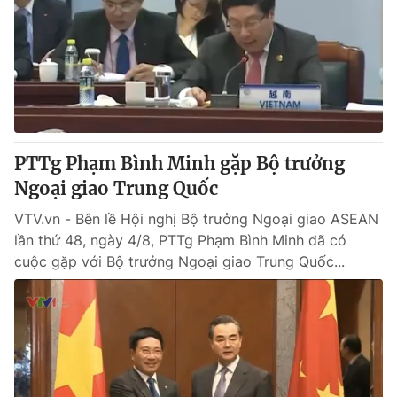
Tin tức
Kinh tế
Thế giới đó đây
Tài chính
Dữ liệu và đời sống
Câu chuyện quốc tế
Thị trường
Truyền hình
Góc doanh nghiệp
PTTg Phạm Bình Minh gặp Bộ trưởng
Phim VTV
Ngoại giao Trung Quốc
Giải trí
Hậu trường
VTV.vn - Bên lề Hội nghị Bộ trưởng Ngoại giao ASEAN
Điện ảnh
lần thứ 48, ngày 4/8, PTTg Phạm Bình Minh đã có
Đời sống
Nhân vật
cuộc gặp với Bộ trưởng Ngoại giao Trung Quốc...
Âm nhạc
Du lịch
Khán giả
Giáo dục
Sao
Làm đẹp
Giải sao mai
Tuyển sinh
Công nghệ
Chất lượng cuộc sống
Học trực tuyến
Hitech Công nghệ tương lai