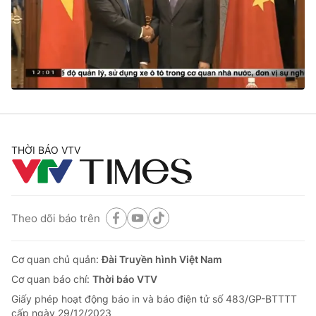
Giao lưu trực tuyến
Sản phẩm
Lịch phát sóng
Thị trường
Tư vấn
Chuyên mục khác
Emagazine
Podcast
THỜI BÁO VTV
Photo
Infographic
Video
Shorts video
Theo dõi báo trên
VTV Money
VTV Thể thao
Cơ quan chủ quản:
Đài Truyền hình Việt Nam
Cơ quan báo chí:
Thời báo VTV
VTV Sức khoẻ
Bất động sản
Giấy phép hoạt động báo in và báo điện tử số 483/GP-BTTTT
cấp ngày 29/12/2023