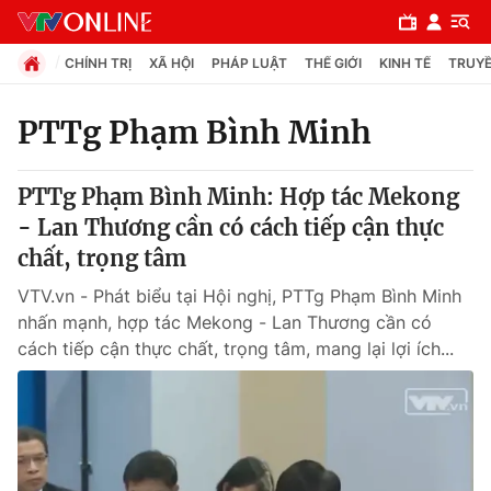
CHÍNH TRỊ
XÃ HỘI
PHÁP LUẬT
THẾ GIỚI
KINH TẾ
TRUYỀ
PTTg Phạm Bình Minh
Chuyên mục
PTTg Phạm Bình Minh: Hợp tác Mekong
Chính trị
- Lan Thương cần có cách tiếp cận thực
chất, trọng tâm
Xã hội
VTV.vn - Phát biểu tại Hội nghị, PTTg Phạm Bình Minh
nhấn mạnh, hợp tác Mekong - Lan Thương cần có
Pháp luật
cách tiếp cận thực chất, trọng tâm, mang lại lợi ích...
Y tế
Thế giới