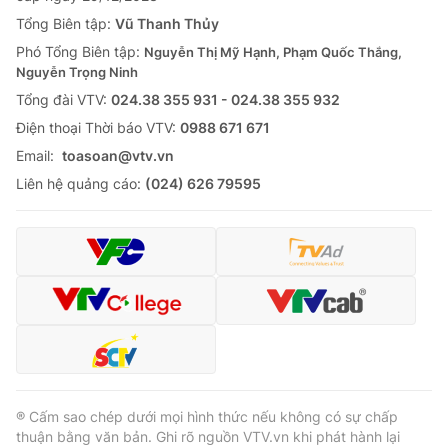
Thị trường 24h
Tấm lòng Việt
Tổng Biên tập:
Vũ Thanh Thủy
Phó Tổng Biên tập:
Nguyễn Thị Mỹ Hạnh, Phạm Quốc Thắng,
VTV4
Vươn mình bằng AI
Nguyễn Trọng Ninh
Tổng đài VTV:
024.38 355 931 - 024.38 355 932
VTV9
VTV8
Ðiện thoại Thời báo VTV:
0988 671 671
Email:
toasoan@vtv.vn
Liên hệ tòa soạn
English
Liên hệ quảng cáo:
(024) 626 79595
THỜI BÁO VTV
Theo dõi báo trên
® Cấm sao chép dưới mọi hình thức nếu không có sự chấp
thuận bằng văn bản. Ghi rõ nguồn VTV.vn khi phát hành lại
Cơ quan chủ quản:
Đài Truyền hình Việt Nam