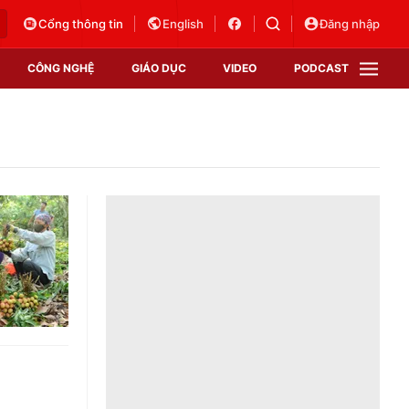
Cổng thông tin
English
Đăng nhập
CÔNG NGHỆ
GIÁO DỤC
VIDEO
PODCAST
VTV Money
VTV Thể thao
VTV Sức khoẻ
Bất động sản
Thị trường 24h
Tấm lòng Việt
Vươn mình bằng AI
VTV4
VTV8
VTV9
Lịch phát sóng
Giao lưu trực tuyến
Sự kiện