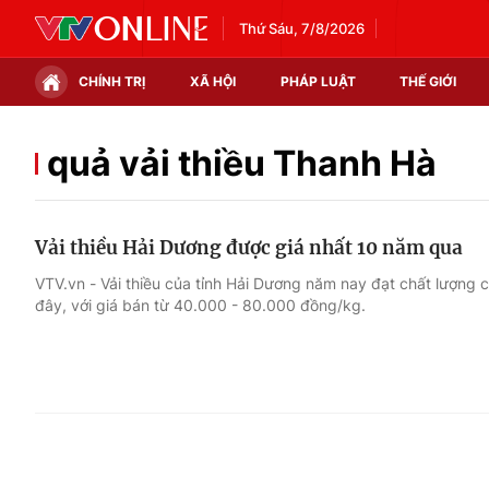
Thứ Sáu, 7/8/2026
CHÍNH TRỊ
XÃ HỘI
PHÁP LUẬT
THẾ GIỚI
Chính trị
Xã hội
quả vải thiều Thanh Hà
Thế giới
Kinh tế
Vải thiều Hải Dương được giá nhất 10 năm qua
Tin tức
Tài chính
VTV.vn - Vải thiều của tỉnh Hải Dương năm nay đạt chất lượng c
đây, với giá bán từ 40.000 - 80.000 đồng/kg.
Thế giới đó đây
Thị trường
Câu chuyện quốc tế
Góc doanh nghiệp
Dữ liệu và đời sống