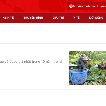
Truyền hình trực tuyến
KINH TẾ
TRUYỀN HÌNH
GIẢI TRÍ
Y TẾ
ĐỜI SỐNG
Pháp luật
Y tế
Truyền hình
Multimedia
Phim VTV
Video
ao và được giá nhất trong 10 năm trở lại
Hậu trường
Shorts video
Nhân vật
Podcast
Khán giả
EMagazine
Giải sao mai
Photo
Infographic