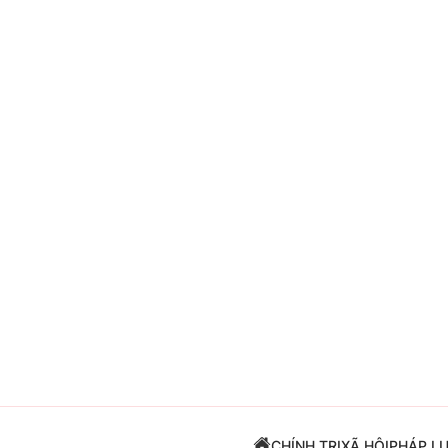
Giải trí
Đời sống
Điện ảnh
Du lịch
Âm nhạc
Làm đẹp
Sao
Chất lượng cuộc sốn
CHÍNH TRỊ
XÃ HỘI
PHÁP L