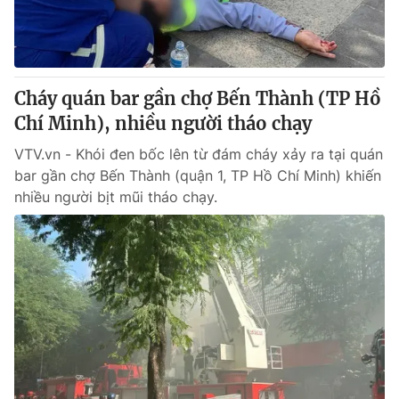
Thị trường 24h
Tấm lòng Việt
VTV4
Vươn mình bằng AI
Cháy quán bar gần chợ Bến Thành (TP Hồ
VTV9
VTV8
Chí Minh), nhiều người tháo chạy
VTV.vn - Khói đen bốc lên từ đám cháy xảy ra tại quán
Liên hệ tòa soạn
English
bar gần chợ Bến Thành (quận 1, TP Hồ Chí Minh) khiến
nhiều người bịt mũi tháo chạy.
THỜI BÁO VTV
Theo dõi báo trên
Cơ quan chủ quản:
Đài Truyền hình Việt Nam
Cơ quan báo chí:
Thời báo VTV