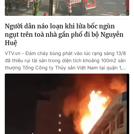
Giấy phép hoạt động báo in và báo điện tử số 483/GP-BTTTT
cấp ngày 29/12/2023
Tổng Biên tập:
Vũ Thanh Thủy
Người dân náo loạn khi lửa bốc ngùn
Phó Tổng Biên tập:
Nguyễn Thị Mỹ Hạnh, Phạm Quốc Thắng,
ngụt trên toà nhà gần phố đi bộ Nguyễn
Nguyễn Trọng Ninh
Tổng đài VTV:
Huệ
024.38 355 931 - 024.38 355 932
Ðiện thoại Thời báo VTV:
024.66 897 897
VTV.vn - Đám cháy bùng phát vào lúc rạng sáng 13/8
Email:
toasoan@vtv.vn
đã thiêu rụi tài sản trong diện tích khoảng 100m2 sân
Liên hệ quảng cáo:
024-7300.7108
thượng Tổng Công ty Thủy sản Việt Nam tại quận 1,...