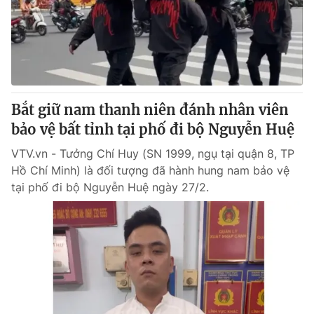
Tin tức
Kinh tế
Thế giới đó đây
Tài chính
Dữ liệu và đời sống
Câu chuyện quốc tế
Thị trường
Bắt giữ nam thanh niên đánh nhân viên
Truyền hình
Góc doanh nghiệp
bảo vệ bất tỉnh tại phố đi bộ Nguyễn Huệ
Phim VTV
Giải trí
VTV.vn - Tưởng Chí Huy (SN 1999, ngụ tại quận 8, TP
Hậu trường
Hồ Chí Minh) là đối tượng đã hành hung nam bảo vệ
Điện ảnh
tại phố đi bộ Nguyễn Huệ ngày 27/2.
Đời sống
Nhân vật
Âm nhạc
Du lịch
Khán giả
Giáo dục
Sao
Làm đẹp
Giải sao mai
Tuyển sinh
Công nghệ
Chất lượng cuộc sống
Học trực tuyến
Hitech Công nghệ tương lai