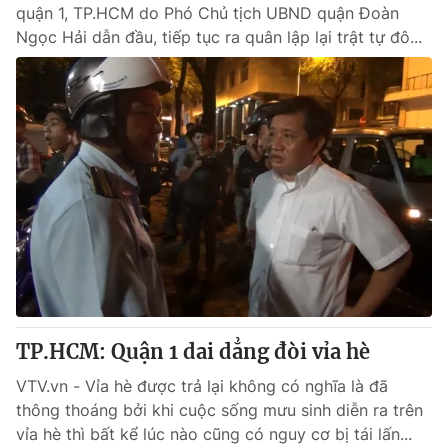
quận 1, TP.HCM do Phó Chủ tịch UBND quận Đoàn
Ngọc Hải dẫn đầu, tiếp tục ra quân lập lại trật tự đô...
TP.HCM: Quận 1 dai dẳng đòi vỉa hè
VTV.vn - Vỉa hè được trả lại không có nghĩa là đã
thông thoáng bởi khi cuộc sống mưu sinh diễn ra trên
vỉa hè thì bất kể lúc nào cũng có nguy cơ bị tái lấn...