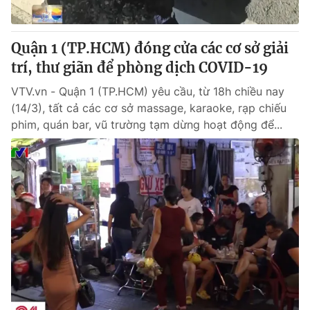
Quận 1 (TP.HCM) đóng cửa các cơ sở giải
trí, thư giãn để phòng dịch COVID-19
VTV.vn - Quận 1 (TP.HCM) yêu cầu, từ 18h chiều nay
(14/3), tất cả các cơ sở massage, karaoke, rạp chiếu
phim, quán bar, vũ trường tạm dừng hoạt động để...