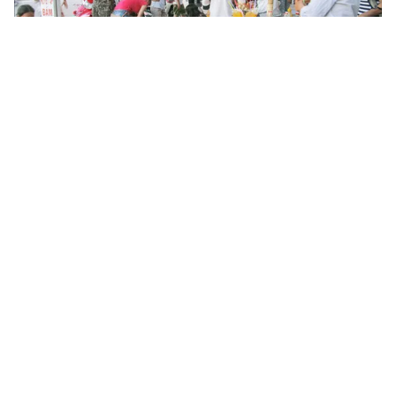
Tin mới
Video
Live
Emagazine
Trang chủ
TP.HCM tạm ngưng lắp đặt barie trên vỉa
hè
VTV.vn - Sở GTVT TP.HCM vừa cho biết sẽ tạm ngưng
việc lắp đặt barie và sẽ có buổi làm việc với các bên
liên quan để điều chỉnh việc lắp barie trên vỉa hè.