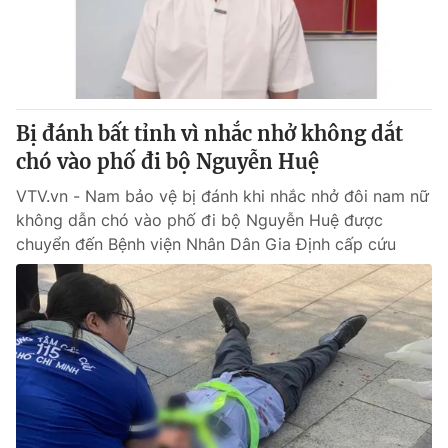
Giao lưu trực tuyến
Sản phẩm
Lịch phát sóng
Thị trường
Tư vấn
Bị đánh bất tỉnh vì nhắc nhở không dắt
Chuyên mục khác
chó vào phố đi bộ Nguyễn Huệ
Emagazine
Podcast
VTV.vn - Nam bảo vệ bị đánh khi nhắc nhở đôi nam nữ
không dẫn chó vào phố đi bộ Nguyễn Huệ được
Photo
Infographic
chuyển đến Bệnh viện Nhân Dân Gia Định cấp cứu
Video
Shorts video
VTV Money
VTV Thể thao
VTV Sức khoẻ
Bất động sản