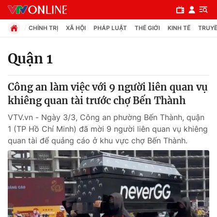
CHÍNH TRỊ
XÃ HỘI
PHÁP LUẬT
THẾ GIỚI
KINH TẾ
TRUYỀ
Quận 1
Chuyên mục
Công an làm việc với 9 người liên quan vụ
Chính trị
khiêng quan tài trước chợ Bến Thành
VTV.vn - Ngày 3/3, Công an phường Bến Thành, quận
Xã hội
1 (TP Hồ Chí Minh) đã mời 9 người liên quan vụ khiêng
quan tài để quảng cáo ở khu vực chợ Bến Thành.
Pháp luật
Y tế
Thế giới