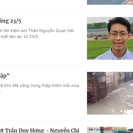
sáng 23/5
ình tìm kiếm em Thân Nguyễn Quan Hải
ất liên lạc từ 23/5.
gập"
 9 Kim Mã sống trong thấp thỏm mỗi mùa
.
vượt Trần Duy Hưng - Nguyễn Chí