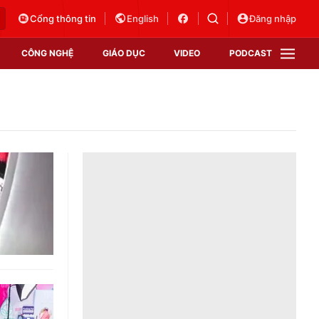
Cổng thông tin
English
Đăng nhập
CÔNG NGHỆ
GIÁO DỤC
VIDEO
PODCAST
VTV Money
VTV Thể thao
VTV Sức khoẻ
Bất động sản
Thị trường 24h
Tấm lòng Việt
Vươn mình bằng AI
VTV4
VTV8
VTV9
Lịch phát sóng
Giao lưu trực tuyến
Sự kiện