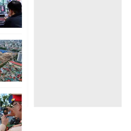
Liên hệ toà soạn
hệ tương lai