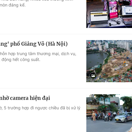
o mòn đáng kể.
Góc ảnh
Giáo dục
Công nghệ
Tuyển sinh
Hitech Công ng
àng' phố Giảng Võ (Hà Nội)
Học trực tuyến
Sản phẩm
hỗn hợp trung tâm thương mại, dịch vụ,
 động hết công suất.
g
Thị trường
Tư vấn
 nhờ camera hiện đại
, 5 trường hợp đi ngược chiều đã bị xử lý