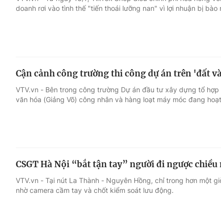
doanh rơi vào tình thế "tiến thoái lưỡng nan" vì lợi nhuận bị bà
Giải trí
Đời sống
Điện ảnh
Du lịch
Cận cảnh công trường thi công dự án trên 'đất v
Âm nhạc
Làm đẹp
VTV.vn - Bên trong công trường Dự án đầu tư xây dựng tổ hợp 
văn hóa (Giảng Võ) công nhân và hàng loạt máy móc đang hoạt
Sao
Chất lượng cuộc sốn
CSGT Hà Nội “bắt tận tay” người đi ngược chiều
VTV.vn - Tại nút La Thành - Nguyên Hồng, chỉ trong hơn một giờ
nhờ camera cầm tay và chốt kiểm soát lưu động.