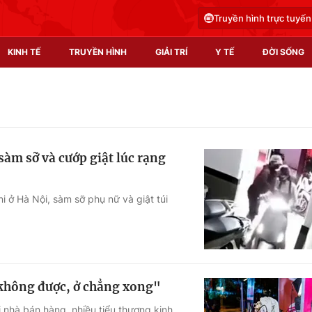
Truyền hình trực tuyến
KINH TẾ
TRUYỀN HÌNH
GIẢI TRÍ
Y TẾ
ĐỜI SỐNG
Pháp luật
Y tế
Truyền hình
Multimedia
àm sỡ và cướp giật lúc rạng
Phim VTV
Video
Hậu trường
Shorts video
 ở Hà Nội, sàm sỡ phụ nữ và giật túi
Nhân vật
Podcast
Khán giả
EMagazine
Giải sao mai
Photo
không được, ở chẳng xong"
Infographic
 nhà bán hàng, nhiều tiểu thương kinh