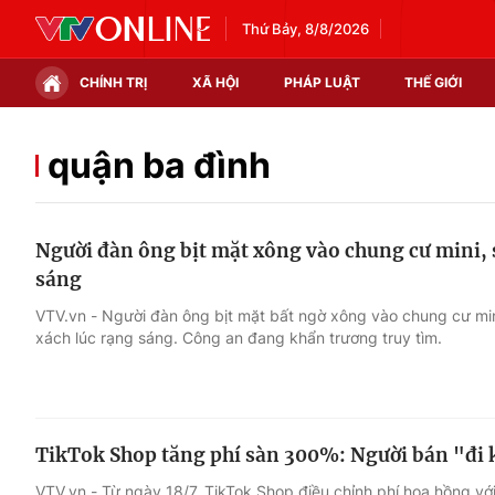
Thứ Bảy, 8/8/2026
CHÍNH TRỊ
XÃ HỘI
PHÁP LUẬT
THẾ GIỚI
Chính trị
Xã hội
quận ba đình
Thế giới
Kinh tế
Người đàn ông bịt mặt xông vào chung cư mini, s
Tin tức
Tài chính
sáng
Thế giới đó đây
Thị trường
VTV.vn - Người đàn ông bịt mặt bất ngờ xông vào chung cư mini
xách lúc rạng sáng. Công an đang khẩn trương truy tìm.
Câu chuyện quốc tế
Góc doanh nghiệp
Dữ liệu và đời sống
TikTok Shop tăng phí sàn 300%: Người bán "đi 
VTV.vn - Từ ngày 18/7, TikTok Shop điều chỉnh phí hoa hồng với