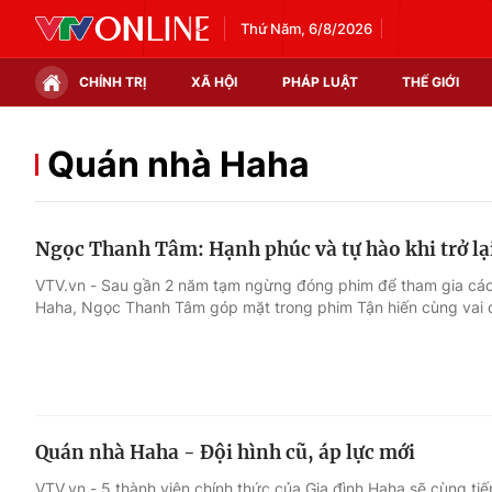
Thứ Năm, 6/8/2026
CHÍNH TRỊ
XÃ HỘI
PHÁP LUẬT
THẾ GIỚI
Chính trị
Xã hội
Quán nhà Haha
Thế giới
Kinh tế
Ngọc Thanh Tâm: Hạnh phúc và tự hào khi trở lạ
Tin tức
Tài chính
VTV.vn - Sau gần 2 năm tạm ngừng đóng phim để tham gia các 
Haha, Ngọc Thanh Tâm góp mặt trong phim Tận hiến cùng vai di
Thế giới đó đây
Thị trường
Câu chuyện quốc tế
Góc doanh nghiệp
Dữ liệu và đời sống
Quán nhà Haha - Đội hình cũ, áp lực mới
VTV.vn - 5 thành viên chính thức của Gia đình Haha sẽ cùng tiế