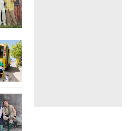
Liên hệ toà soạn
hệ tương lai