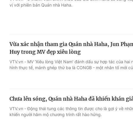
vị với phiên bản Quán nhà Haha.
Giải trí
Đời sống
Điện ảnh
Du lịch
Vừa xác nhận tham gia Quán nhà Haha, Jun Phạ
Âm nhạc
Làm đẹp
Huy trong MV đẹp xiêu lòng
VTV.vn - MV 'Xiêu lòng Việt Nam' đánh dấu sự hợp tác của hai n
Sao
Chất lượng cuộc sốn
hình thực tế, mảnh ghép thứ ba là CONGB - một nhân tố mới củ
Chưa lên sóng, Quán nhà Haha đã khiến khán gi
VTV.vn - Động thái tung các thông tin được cho là gợi ý về nh
khiến người hâm mộ chương trình rất hào hứng.