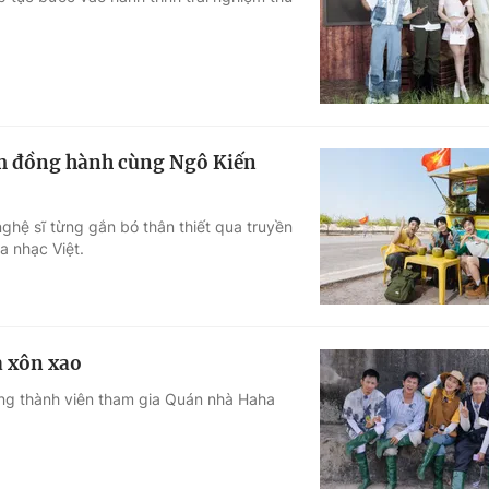
Góc ảnh
Giáo dục
Công nghệ
Tuyển sinh
Hitech Công ng
m đồng hành cùng Ngô Kiến
Học trực tuyến
Sản phẩm
ghệ sĩ từng gắn bó thân thiết qua truyền
g
Thị trường
a nhạc Việt.
Tư vấn
ả xôn xao
ững thành viên tham gia Quán nhà Haha