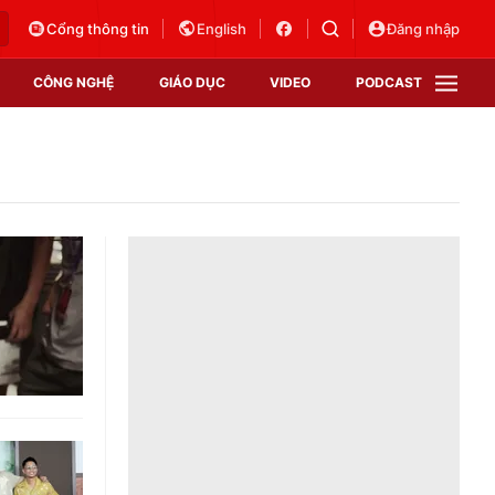
Cổng thông tin
English
Đăng nhập
CÔNG NGHỆ
GIÁO DỤC
VIDEO
PODCAST
VTV Money
VTV Thể thao
VTV Sức khoẻ
Bất động sản
Thị trường 24h
Tấm lòng Việt
Vươn mình bằng AI
VTV4
VTV8
VTV9
Lịch phát sóng
Giao lưu trực tuyến
Sự kiện