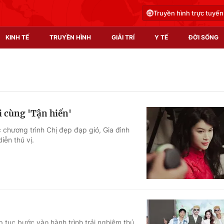
Truyền hình trực tuyến
KINH TẾ
TRUYỀN HÌNH
GIẢI TRÍ
Y TẾ
ĐỜI SỐNG
Pháp luật
Y tế
Truyền hình
Multimedia
i cùng 'Tận hiến'
Phim VTV
Video
chương trình Chị đẹp đạp gió, Gia đình
ễn thú vị.
Hậu trường
Shorts video
Nhân vật
Podcast
Khán giả
EMagazine
Giải sao mai
Photo
Infographic
p tục bước vào hành trình trải nghiệm thú