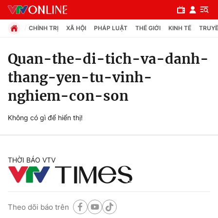
CHÍNH TRỊ
XÃ HỘI
PHÁP LUẬT
THẾ GIỚI
KINH TẾ
TRUYỀ
Quan-the-di-tich-va-danh-
thang-yen-tu-vinh-
Chuyên mục
nghiem-con-son
Chính trị
Không có gì để hiển thị!
Xã hội
Pháp luật
THỜI BÁO VTV
Y tế
Theo dõi báo trên
Thế giới