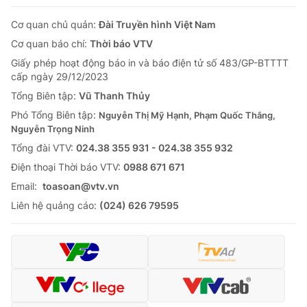
Tin tức
Cơ quan chủ quản:
Đài Truyền hình Việt Nam
Kinh tế
Thế giới đó đây
Cơ quan báo chí:
Thời báo VTV
Tài chính
Giấy phép hoạt động báo in và báo điện tử số 483/GP-BTTTT
Dữ liệu và đời sống
Câu chuyện quốc tế
cấp ngày 29/12/2023
Thị trường
Tổng Biên tập:
Vũ Thanh Thủy
Truyền hình
Góc doanh nghiệp
Phó Tổng Biên tập:
Nguyễn Thị Mỹ Hạnh, Phạm Quốc Thắng,
Nguyễn Trọng Ninh
Phim VTV
Giải trí
Tổng đài VTV:
024.38 355 931 - 024.38 355 932
Hậu trường
Ðiện thoại Thời báo VTV:
0988 671 671
Điện ảnh
Đời sống
Email:
toasoan@vtv.vn
Nhân vật
Âm nhạc
Liên hệ quảng cáo:
(024) 626 79595
Du lịch
Khán giả
Giáo dục
Sao
Làm đẹp
Giải sao mai
Tuyển sinh
Công nghệ
Chất lượng cuộc sống
Học trực tuyến
Hitech Công nghệ tương lai