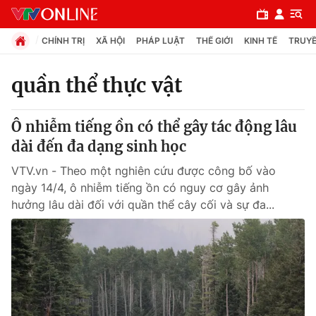
CHÍNH TRỊ
XÃ HỘI
PHÁP LUẬT
THẾ GIỚI
KINH TẾ
TRUYỀ
quần thể thực vật
Chuyên mục
Ô nhiễm tiếng ồn có thể gây tác động lâu
Chính trị
dài đến đa dạng sinh học
VTV.vn - Theo một nghiên cứu được công bố vào
Xã hội
ngày 14/4, ô nhiễm tiếng ồn có nguy cơ gây ảnh
hưởng lâu dài đối với quần thể cây cối và sự đa...
Pháp luật
Y tế
Thế giới