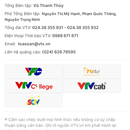
Giao lưu trực tuyến
Tổng Biên tập:
Vũ Thanh Thủy
Sản phẩm
Phó Tổng Biên tập:
Nguyễn Thị Mỹ Hạnh, Phạm Quốc Thắng,
Lịch phát sóng
Thị trường
Nguyễn Trọng Ninh
Tổng đài VTV:
024.38 355 931 - 024.38 355 932
Tư vấn
Ðiện thoại Thời báo VTV:
0988 671 671
Chuyên mục khác
Email:
toasoan@vtv.vn
Emagazine
Podcast
Liên hệ quảng cáo:
(024) 626 79595
Photo
Infographic
Video
Shorts video
VTV Money
VTV Thể thao
VTV Sức khoẻ
Bất động sản
® Cấm sao chép dưới mọi hình thức nếu không có sự chấp
thuận bằng văn bản. Ghi rõ nguồn VTV.vn khi phát hành lại