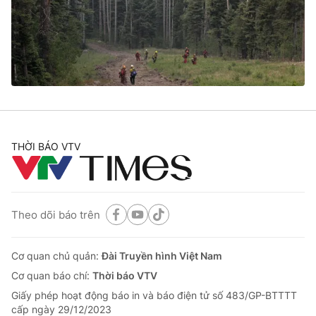
Tin tức
Kinh tế
Thế giới đó đây
Tài chính
Dữ liệu và đời sống
Câu chuyện quốc tế
Thị trường
Truyền hình
Góc doanh nghiệp
Phim VTV
THỜI BÁO VTV
Giải trí
Hậu trường
Điện ảnh
Đời sống
Nhân vật
Âm nhạc
Theo dõi báo trên
Du lịch
Khán giả
Giáo dục
Sao
Làm đẹp
Giải sao mai
Cơ quan chủ quản:
Đài Truyền hình Việt Nam
Tuyển sinh
Công nghệ
Cơ quan báo chí:
Thời báo VTV
Chất lượng cuộc sống
Học trực tuyến
Giấy phép hoạt động báo in và báo điện tử số 483/GP-BTTTT
Hitech Công nghệ tương lai
cấp ngày 29/12/2023