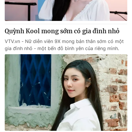
Giao lưu trực tuyến
Sản phẩm
Lịch phát sóng
Thị trường
Tư vấn
Quỳnh Kool mong sớm có gia đình nhỏ
Chuyên mục khác
VTV.vn - Nữ diễn viên 9X mong bản thân sớm có một
gia đình nhỏ - một bến đỗ bình yên của riêng mình.
Emagazine
Podcast
Photo
Infographic
Video
Shorts video
VTV Money
VTV Thể thao
VTV Sức khoẻ
Bất động sản