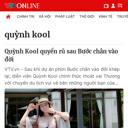
CHÍNH TRỊ
XÃ HỘI
PHÁP LUẬT
THẾ GIỚI
KINH TẾ
TRUYỀ
quỳnh kool
Chuyên mục
Quỳnh Kool quyến rũ sau Bước chân vào
Chính trị
đời
VTV.vn - Sau khi dự án phim Bước chân vào đời khép
Xã hội
lại, diễn viên Quỳnh Kool chính thức thoát vai Thương
với chuyến du lịch vui vẻ bên những người bạn của...
Pháp luật
Y tế
Thế giới