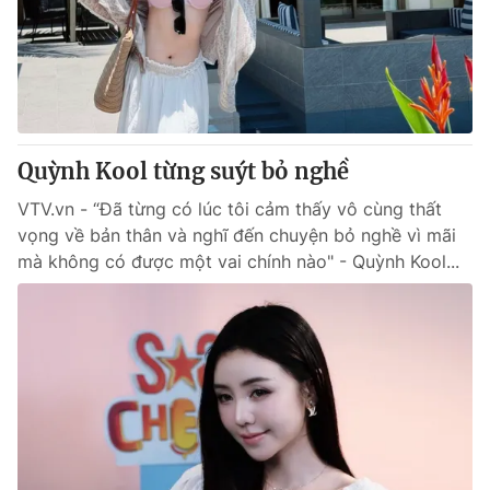
Tin tức
Kinh tế
Thế giới đó đây
Tài chính
Dữ liệu và đời sống
Câu chuyện quốc tế
Thị trường
Quỳnh Kool từng suýt bỏ nghề
Truyền hình
Góc doanh nghiệp
VTV.vn - “Đã từng có lúc tôi cảm thấy vô cùng thất
Phim VTV
Giải trí
vọng về bản thân và nghĩ đến chuyện bỏ nghề vì mãi
Hậu trường
mà không có được một vai chính nào" - Quỳnh Kool...
Điện ảnh
Đời sống
Nhân vật
Âm nhạc
Du lịch
Khán giả
Giáo dục
Sao
Làm đẹp
Giải sao mai
Tuyển sinh
Công nghệ
Chất lượng cuộc sống
Học trực tuyến
Hitech Công nghệ tương lai