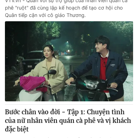
VTV.vn - Quân với sự trợ giúp của nhân viên quán cà
phê "ruột" đã cùng lập kế hoạch để tạo cơ hội cho
Quân tiếp cận với cô giáo Thương.
Bước chân vào đời - Tập 1: Chuyện tình
của nữ nhân viên quán cà phê và vị khách
đặc biệt