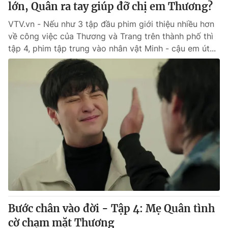
lớn, Quân ra tay giúp đỡ chị em Thương?
VTV.vn - Nếu như 3 tập đầu phim giới thiệu nhiều hơn
® Cấm sao chép dưới mọi hình thức nếu không có sự chấp
về công việc của Thương và Trang trên thành phố thì
thuận bằng văn bản. Ghi rõ nguồn VTV.vn khi phát hành lại
tập 4, phim tập trung vào nhân vật Minh - cậu em út...
thông tin từ website này.
Bước chân vào đời - Tập 4: Mẹ Quân tình
cờ chạm mặt Thương