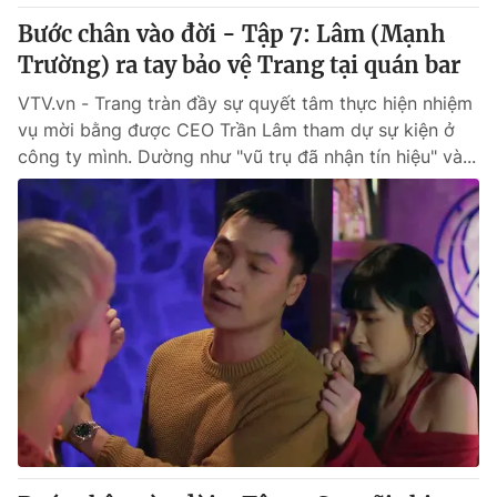
Thị trường 24h
Tấm lòng Việt
Bước chân vào đời - Tập 7: Lâm (Mạnh
Trường) ra tay bảo vệ Trang tại quán bar
VTV4
Vươn mình bằng AI
VTV.vn - Trang tràn đầy sự quyết tâm thực hiện nhiệm
vụ mời bằng được CEO Trần Lâm tham dự sự kiện ở
VTV9
VTV8
công ty mình. Dường như "vũ trụ đã nhận tín hiệu" và...
Liên hệ tòa soạn
English
THỜI BÁO VTV
Theo dõi báo trên
Cơ quan chủ quản:
Đài Truyền hình Việt Nam
Cơ quan báo chí:
Thời báo VTV