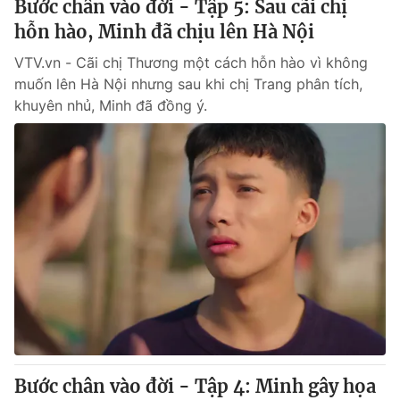
Bước chân vào đời - Tập 5: Sau cãi chị
Giấy phép hoạt động báo in và báo điện tử số 483/GP-BTTTT
hỗn hào, Minh đã chịu lên Hà Nội
cấp ngày 29/12/2023
Tổng Biên tập:
Vũ Thanh Thủy
VTV.vn - Cãi chị Thương một cách hỗn hào vì không
Phó Tổng Biên tập:
muốn lên Hà Nội nhưng sau khi chị Trang phân tích,
Nguyễn Thị Mỹ Hạnh, Phạm Quốc Thắng,
Nguyễn Trọng Ninh
khuyên nhủ, Minh đã đồng ý.
Tổng đài VTV:
024.38 355 931 - 024.38 355 932
Ðiện thoại Thời báo VTV:
024.66 897 897
Email:
toasoan@vtv.vn
Liên hệ quảng cáo:
024-7300.7108
Bước chân vào đời - Tập 4: Minh gây họa