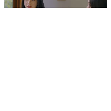
Tin mới
Video
Live
Emagazine
Trang chủ
“Sếp Giang” trong “Chúng ta của 8 năm
sau”: Thu quả ngọt sau 12 năm không
ngừng cố gắng
VTV.vn - Diễn viên Khôi Trần không giấu được niềm vui
khi lần đầu tiên anh được yêu mến gọi bằng tên nhân
vật trong phim.