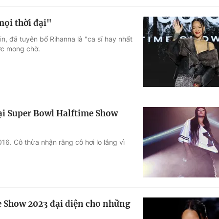
mọi thời đại"
in, đã tuyên bố Rihanna là "ca sĩ hay nhất
ược mong chờ.
tại Super Bowl Halftime Show
16. Cô thừa nhận rằng cô hơi lo lắng vì
e Show 2023 đại diện cho những