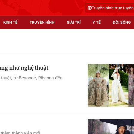
Truyền hình trực tuyến
KINH TẾ
TRUYỀN HÌNH
GIẢI TRÍ
Y TẾ
ĐỜI SỐNG
Pháp luật
Y tế
Truyền hình
Multimedia
rang như nghệ thuật
Phim VTV
Video
ệ thuật, từ Beyoncé, Rihanna đến
Hậu trường
Shorts video
Nhân vật
Podcast
Khán giả
EMagazine
Giải sao mai
Photo
Infographic
 thêm thành viên mới.