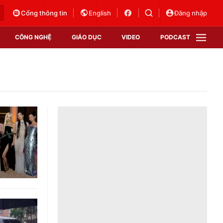
Cổng thông tin
English
Đăng nhập
CÔNG NGHỆ
GIÁO DỤC
VIDEO
PODCAST
VTV Money
VTV Thể thao
VTV Sức khoẻ
Bất động sản
Thị trường 24h
Tấm lòng Việt
Vươn mình bằng AI
VTV4
VTV8
VTV9
Lịch phát sóng
Giao lưu trực tuyến
Sự kiện