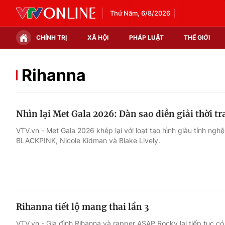
Thứ Năm, 6/8/2026
CHÍNH TRỊ
XÃ HỘI
PHÁP LUẬT
THẾ GIỚI
Chính trị
Xã hội
Rihanna
Thế giới
Kinh tế
Nhìn lại Met Gala 2026: Dàn sao diễn giải thời t
Tin tức
Tài chính
VTV.vn - Met Gala 2026 khép lại với loạt tạo hình giàu tính ngh
BLACKPINK, Nicole Kidman và Blake Lively.
Thế giới đó đây
Thị trường
Câu chuyện quốc tế
Góc doanh nghiệp
Dữ liệu và đời sống
Rihanna tiết lộ mang thai lần 3
VTV.vn - Gia đình Rihanna và rapper ASAP Rocky lại tiếp tục có