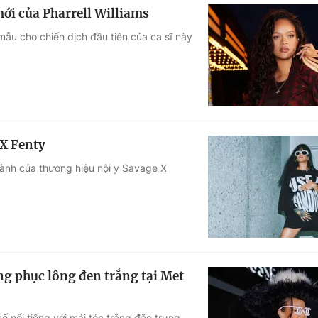
ới của Pharrell Williams
 mẫu cho chiến dịch đầu tiên của ca sĩ này
 X Fenty
ành của thương hiệu nội y Savage X
ng phục lông đen trắng tại Met
ế nổi tiếng với mái tóc trắng đặc trưng,