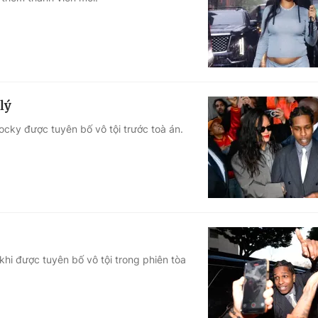
Góc ảnh
Giáo dục
Công nghệ
Tuyển sinh
Hitech Công ng
lý
Học trực tuyến
Sản phẩm
Rocky được tuyên bố vô tội trước toà án.
g
Thị trường
Tư vấn
hi được tuyên bố vô tội trong phiên tòa