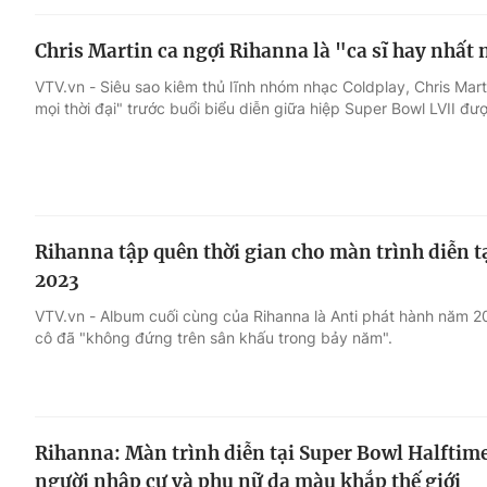
Chris Martin ca ngợi Rihanna là "ca sĩ hay nhất 
VTV.vn - Siêu sao kiêm thủ lĩnh nhóm nhạc Coldplay, Chris Mart
mọi thời đại" trước buổi biểu diễn giữa hiệp Super Bowl LVII đ
Rihanna tập quên thời gian cho màn trình diễn 
2023
VTV.vn - Album cuối cùng của Rihanna là Anti phát hành năm 20
cô đã "không đứng trên sân khấu trong bảy năm".
Rihanna: Màn trình diễn tại Super Bowl Halftim
người nhập cư và phụ nữ da màu khắp thế giới