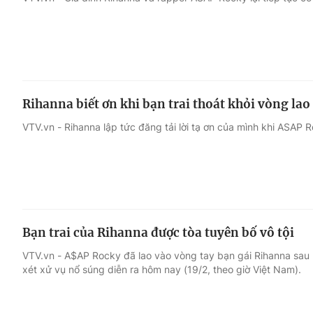
Giải trí
Đời sống
Điện ảnh
Du lịch
Rihanna biết ơn khi bạn trai thoát khỏi vòng lao 
Âm nhạc
Làm đẹp
VTV.vn - Rihanna lập tức đăng tải lời tạ ơn của mình khi ASAP 
Sao
Chất lượng cuộc sốn
Bạn trai của Rihanna được tòa tuyên bố vô tội
VTV.vn - A$AP Rocky đã lao vào vòng tay bạn gái Rihanna sau k
xét xử vụ nổ súng diễn ra hôm nay (19/2, theo giờ Việt Nam).