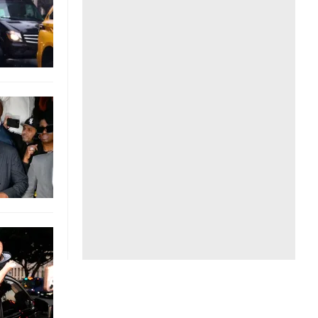
Liên hệ toà soạn
hệ tương lai