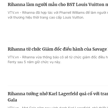
Rihanna làm người mẫu cho BST Louis Vuitton m
VTV.vn - Rihanna đã hợp tác với Pharrell Williams để làm người
với thương hiệu thời trang cao cấp Louis Vuitton.
Rihanna từ chức Giám đốc điều hành của Savage
VTV.vn - Rihanna vừa thông báo cô sẽ từ chức giám đốc điều h
Fenty sau 5 năm giữ chức vụ này.
Rihanna tưởng nhớ Karl Lagerfeld quá cố với tra
Gala
VTV.vn - Met Gala năm nay vinh danh Karl Lagerfeld, nhà thiết k