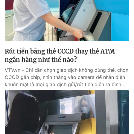
Giao lưu trực tuyến
Sản phẩm
Lịch phát sóng
Thị trường
Tư vấn
Chuyên mục khác
Emagazine
Podcast
Rút tiền bằng thẻ CCCD thay thẻ ATM
ngân hàng như thế nào?
Photo
Infographic
VTV.vn - Chỉ cần chọn giao dịch không dùng thẻ, chọn
CCCD gắn chip, nhìn thẳng vào camera để nhận diện
khuôn mặt là mọi giao dịch gửi/rút tiền diễn ra bình...
Video
Shorts video
VTV Money
VTV Thể thao
VTV Sức khoẻ
Bất động sản