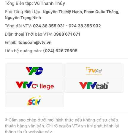
Tổng Biên tập:
Vũ Thanh Thủy
Cơ quan báo chí:
Thời báo VTV
Phó Tổng Biên tập:
Nguyễn Thị Mỹ Hạnh, Phạm Quốc Thắng,
Giấy phép hoạt động báo in và báo điện tử số 483/GP-BTTTT
Nguyễn Trọng Ninh
cấp ngày 29/12/2023
Tổng đài VTV:
024.38 355 931 - 024.38 355 932
Tổng Biên tập:
Vũ Thanh Thủy
Ðiện thoại Thời báo VTV:
0988 671 671
Phó Tổng Biên tập:
Nguyễn Thị Mỹ Hạnh, Phạm Quốc Thắng,
Email:
toasoan@vtv.vn
Nguyễn Trọng Ninh
Liên hệ quảng cáo:
(024) 626 79595
Tổng đài VTV:
024.38 355 931 - 024.38 355 932
Ðiện thoại Thời báo VTV:
024.66 897 897
Email:
toasoan@vtv.vn
Liên hệ quảng cáo:
024-7300.7108
® Cấm sao chép dưới mọi hình thức nếu không có sự chấp
thuận bằng văn bản. Ghi rõ nguồn VTV.vn khi phát hành lại
thông tin từ website này.