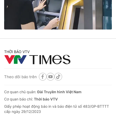
Thị trường 24h
Tấm lòng Việt
VTV4
Vươn mình bằng AI
VTV9
VTV8
Liên hệ tòa soạn
English
THỜI BÁO VTV
THỜI BÁO VTV
Theo dõi báo trên
Cơ quan chủ quản:
Đài Truyền hình Việt Nam
Cơ quan báo chí:
Thời báo VTV
Theo dõi báo trên
Giấy phép hoạt động báo in và báo điện tử số 483/GP-BTTTT
cấp ngày 29/12/2023
Cơ quan chủ quản:
Đài Truyền hình Việt Nam