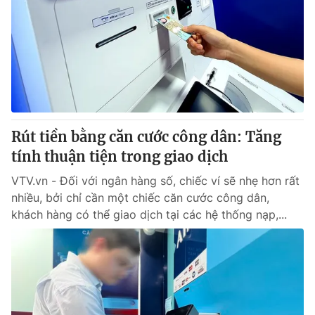
Tin tức
Kinh tế
Thế giới đó đây
Tài chính
Dữ liệu và đời sống
Câu chuyện quốc tế
Thị trường
Truyền hình
Góc doanh nghiệp
Rút tiền bằng căn cước công dân: Tăng
Phim VTV
Giải trí
tính thuận tiện trong giao dịch
Hậu trường
Điện ảnh
VTV.vn - Đối với ngân hàng số, chiếc ví sẽ nhẹ hơn rất
Đời sống
Nhân vật
nhiều, bởi chỉ cần một chiếc căn cước công dân,
Âm nhạc
khách hàng có thể giao dịch tại các hệ thống nạp,...
Du lịch
Khán giả
Giáo dục
Sao
Làm đẹp
Giải sao mai
Tuyển sinh
Công nghệ
Chất lượng cuộc sống
Học trực tuyến
Hitech Công nghệ tương lai