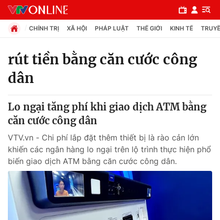
CHÍNH TRỊ
XÃ HỘI
PHÁP LUẬT
THẾ GIỚI
KINH TẾ
TRUYỀ
rút tiền bằng căn cước công
dân
Chuyên mục
Chính trị
Lo ngại tăng phí khi giao dịch ATM bằng
căn cước công dân
Xã hội
VTV.vn - Chi phí lắp đặt thêm thiết bị là rào cản lớn
khiến các ngân hàng lo ngại trên lộ trình thực hiện phổ
Pháp luật
biến giao dịch ATM bằng căn cước công dân.
Y tế
Thế giới