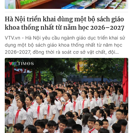
® Cấm sao chép dưới mọi hình thức nếu không có sự chấp
Hà Nội triển khai dùng một bộ sách giáo
thuận bằng văn bản. Ghi rõ nguồn VTV.vn khi phát hành lại
khoa thống nhất từ năm học 2026–2027
thông tin từ website này.
VTV.vn - Hà Nội yêu cầu ngành giáo dục triển khai sử
dụng một bộ sách giáo khoa thống nhất từ năm học
2026–2027, đồng thời rà soát cơ sở vật chất, đội...