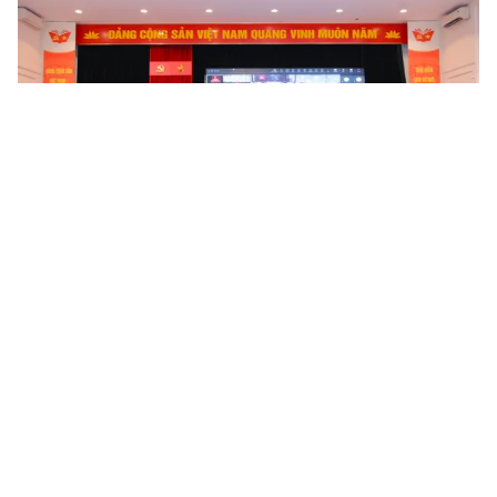
Tin mới
Video
Live
Emagazine
Trang chủ
Sẽ chỉnh sửa SGK một số môn học vào
năm học 2026-2027
VTV.vn - Bộ Giáo dục và Đào tạo có kế hoạch sửa đổi
sách giáo khoa một số môn học để phù hợp với sự
thay đổi địa giới hành chính sau hợp nhất, tuy nhiên,...