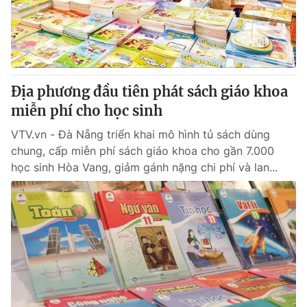
Giao lưu trực tuyến
Sản phẩm
Lịch phát sóng
Thị trường
Tư vấn
Địa phương đầu tiên phát sách giáo khoa
Chuyên mục khác
miễn phí cho học sinh
Emagazine
Podcast
VTV.vn - Đà Nẵng triển khai mô hình tủ sách dùng
chung, cấp miễn phí sách giáo khoa cho gần 7.000
Photo
Infographic
học sinh Hòa Vang, giảm gánh nặng chi phí và lan...
Video
Shorts video
VTV Money
VTV Thể thao
VTV Sức khoẻ
Bất động sản