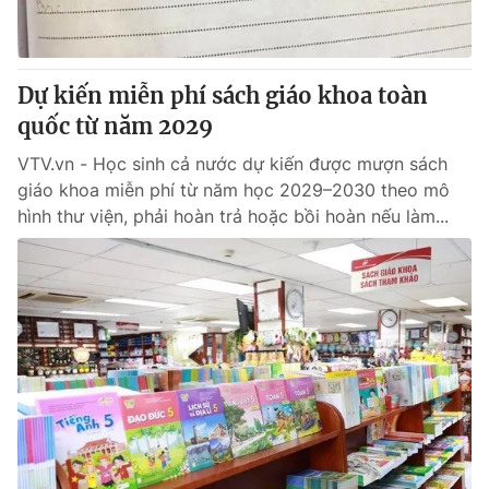
Giấy phép hoạt động báo in và báo điện tử số 483/GP-BTTTT
cấp ngày 29/12/2023
Tổng Biên tập:
Vũ Thanh Thủy
Dự kiến miễn phí sách giáo khoa toàn
Phó Tổng Biên tập:
Nguyễn Thị Mỹ Hạnh, Phạm Quốc Thắng,
quốc từ năm 2029
Nguyễn Trọng Ninh
Tổng đài VTV:
024.38 355 931 - 024.38 355 932
VTV.vn - Học sinh cả nước dự kiến được mượn sách
Ðiện thoại Thời báo VTV:
024.66 897 897
giáo khoa miễn phí từ năm học 2029–2030 theo mô
Email:
toasoan@vtv.vn
hình thư viện, phải hoàn trả hoặc bồi hoàn nếu làm...
Liên hệ quảng cáo:
024-7300.7108