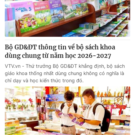
Tin tức
Kinh tế
Thế giới đó đây
Tài chính
Dữ liệu và đời sống
Câu chuyện quốc tế
Thị trường
Bộ GD&ĐT thông tin về bộ sách khoa
Truyền hình
Góc doanh nghiệp
dùng chung từ năm học 2026-2027
Phim VTV
Giải trí
VTV.vn - Thứ trưởng Bộ GD&ĐT khẳng định, bộ sách
Hậu trường
giáo khoa thống nhất dùng chung không có nghĩa là
Điện ảnh
chỉ dạy và học kiến thức trong đó.
Đời sống
Nhân vật
Âm nhạc
Du lịch
Khán giả
Giáo dục
Sao
Làm đẹp
Giải sao mai
Tuyển sinh
Công nghệ
Chất lượng cuộc sống
Học trực tuyến
Hitech Công nghệ tương lai