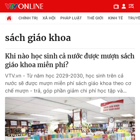
CHÍNH TRỊ
XÃ HỘI
PHÁP LUẬT
THẾ GIỚI
KINH TẾ
TRUYỀ
sách giáo khoa
Chuyên mục
Khi nào học sinh cả nước được mượn sách
Chính trị
giáo khoa miễn phí?
VTV.vn - Từ năm học 2029-2030, học sinh trên cả
Xã hội
nước sẽ được mượn miễn phí sách giáo khoa theo cơ
chế mượn - trả, góp phần giảm chi phí học tập và...
Pháp luật
Y tế
Thế giới