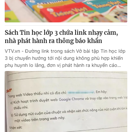
Thị trường 24h
Tấm lòng Việt
VTV4
Vươn mình bằng AI
Sách Tin học lớp 3 chứa link nhạy cảm,
VTV9
VTV8
nhà phát hành ra thông báo khẩn
VTV.vn - Đường link trong sách Vở bài tập Tin học lớp
Liên hệ tòa soạn
English
3 bị chuyển hướng tới nội dung không phù hợp khiến
phụ huynh lo lắng, đơn vị phát hành ra khuyến cáo...
THỜI BÁO VTV
Theo dõi báo trên
Cơ quan chủ quản:
Đài Truyền hình Việt Nam
Cơ quan báo chí:
Thời báo VTV