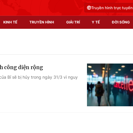
Truyền hình trực tuyến
KINH TẾ
TRUYỀN HÌNH
GIẢI TRÍ
Y TẾ
ĐỜI SỐNG
Pháp luật
Y tế
Truyền hình
Multimedia
nh công diện rộng
Phim VTV
Video
của Bỉ sẽ bị hủy trong ngày 31/3 vì nguy
Hậu trường
Shorts video
Nhân vật
Podcast
Khán giả
EMagazine
Giải sao mai
Photo
Infographic