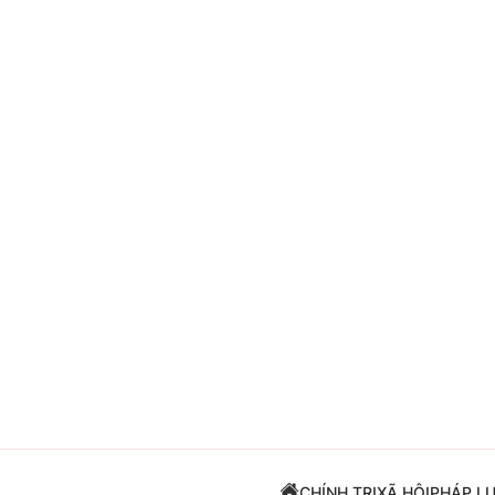
Giải trí
Đời sống
Điện ảnh
Du lịch
Âm nhạc
Làm đẹp
Sao
Chất lượng cuộc sốn
CHÍNH TRỊ
XÃ HỘI
PHÁP L