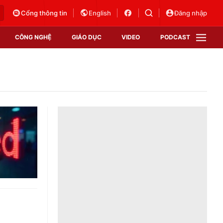
Cổng thông tin
English
Đăng nhập
CÔNG NGHỆ
GIÁO DỤC
VIDEO
PODCAST
VTV Money
VTV Thể thao
VTV Sức khoẻ
Bất động sản
Thị trường 24h
Tấm lòng Việt
Vươn mình bằng AI
VTV4
VTV8
VTV9
Lịch phát sóng
Giao lưu trực tuyến
Sự kiện