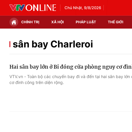
Chủ Nhật, 9/8/2026
CHÍNH TRỊ
XÃ HỘI
PHÁP LUẬT
THẾ GIỚI
Chính trị
Xã hội
sân bay Charleroi
Thế giới
Kinh tế
Hai sân bay lớn ở Bỉ đóng cửa phòng nguy cơ đì
Tin tức
Tài chính
VTV.vn - Toàn bộ các chuyến bay đi và đến tại hai sân bay lớn 
cơ đình công trên diện rộng.
Thế giới đó đây
Thị trường
Câu chuyện quốc tế
Góc doanh nghiệp
Dữ liệu và đời sống