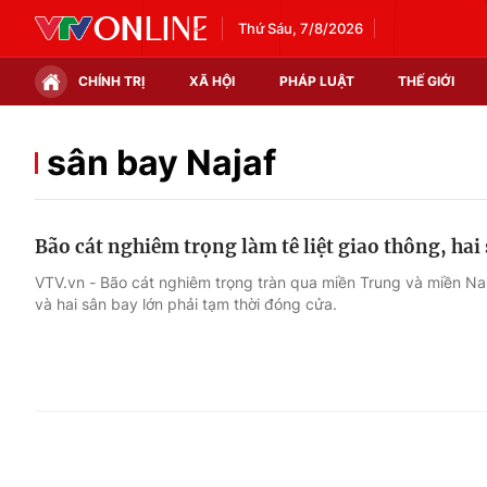
Thứ Sáu, 7/8/2026
CHÍNH TRỊ
XÃ HỘI
PHÁP LUẬT
THẾ GIỚI
Chính trị
Xã hội
sân bay Najaf
Thế giới
Kinh tế
Bão cát nghiêm trọng làm tê liệt giao thông, hai
Tin tức
Tài chính
VTV.vn - Bão cát nghiêm trọng tràn qua miền Trung và miền Na
và hai sân bay lớn phải tạm thời đóng cửa.
Thế giới đó đây
Thị trường
Câu chuyện quốc tế
Góc doanh nghiệp
Dữ liệu và đời sống