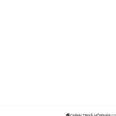
Giải trí
Đời sống
Điện ảnh
Du lịch
Âm nhạc
Làm đẹp
Sao
Chất lượng cuộc sốn
CHÍNH TRỊ
XÃ HỘI
PHÁP L