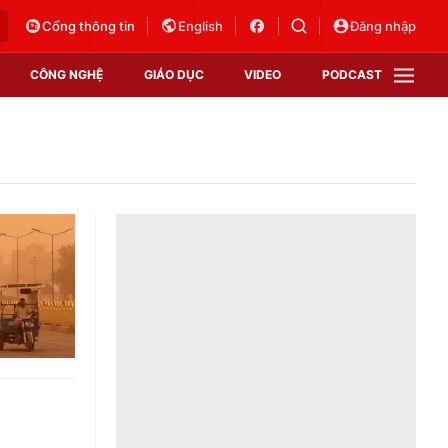
Cổng thông tin
English
Đăng nhập
CÔNG NGHỆ
GIÁO DỤC
VIDEO
PODCAST
VTV Money
VTV Thể thao
VTV Sức khoẻ
Bất động sản
Thị trường 24h
Tấm lòng Việt
Vươn mình bằng AI
VTV4
VTV8
VTV9
Lịch phát sóng
Giao lưu trực tuyến
Sự kiện