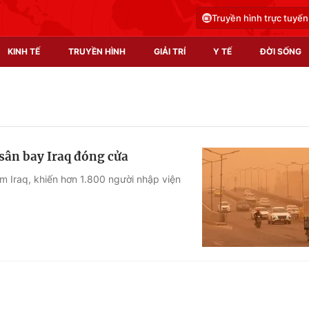
Truyền hình trực tuyến
KINH TẾ
TRUYỀN HÌNH
GIẢI TRÍ
Y TẾ
ĐỜI SỐNG
Pháp luật
Y tế
Truyền hình
Multimedia
 sân bay Iraq đóng cửa
Phim VTV
Video
m Iraq, khiến hơn 1.800 người nhập viện
Hậu trường
Shorts video
Nhân vật
Podcast
Khán giả
EMagazine
Giải sao mai
Photo
Infographic