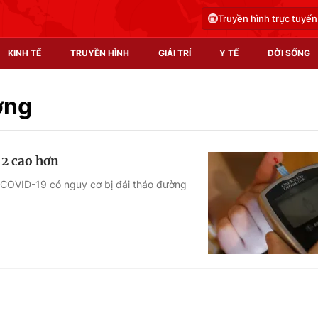
Truyền hình trực tuyến
KINH TẾ
TRUYỀN HÌNH
GIẢI TRÍ
Y TẾ
ĐỜI SỐNG
Pháp luật
Y tế
ờng
Truyền hình
Multimedia
-2 cao hơn
Phim VTV
Video
c COVID-19 có nguy cơ bị đái tháo đường
Hậu trường
Shorts video
Nhân vật
Podcast
Khán giả
EMagazine
Giải sao mai
Photo
Infographic