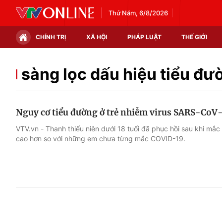
Thứ Năm, 6/8/2026
CHÍNH TRỊ
XÃ HỘI
PHÁP LUẬT
THẾ GIỚI
Chính trị
Xã hội
sàng lọc dấu hiệu tiểu đư
Thế giới
Kinh tế
Nguy cơ tiểu đường ở trẻ nhiễm virus SARS-CoV
Tin tức
Tài chính
VTV.vn - Thanh thiếu niên dưới 18 tuổi đã phục hồi sau khi mắ
cao hơn so với những em chưa từng mắc COVID-19.
Thế giới đó đây
Thị trường
Câu chuyện quốc tế
Góc doanh nghiệp
Dữ liệu và đời sống