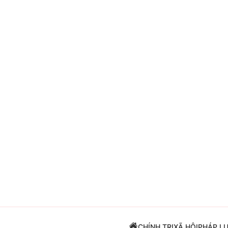
Giải trí
Đời sống
Điện ảnh
Du lịch
Âm nhạc
Làm đẹp
Sao
Chất lượng cuộc sốn
CHÍNH TRỊ
XÃ HỘI
PHÁP L