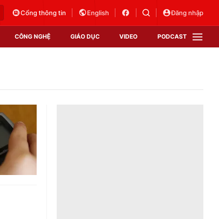
Cổng thông tin
English
Đăng nhập
CÔNG NGHỆ
GIÁO DỤC
VIDEO
PODCAST
VTV Money
VTV Thể thao
VTV Sức khoẻ
Bất động sản
Thị trường 24h
Tấm lòng Việt
Vươn mình bằng AI
VTV4
VTV8
VTV9
Lịch phát sóng
Giao lưu trực tuyến
Sự kiện