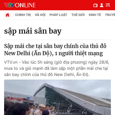
CHÍNH TRỊ
XÃ HỘI
PHÁP LUẬT
THẾ GIỚI
KINH TẾ
TRUYỀ
sập mái sân bay
Chuyên mục
Sập mái che tại sân bay chính của thủ đô
Chính trị
New Delhi (Ấn Độ), 1 người thiệt mạng
VTV.vn - Vào lúc 5h sáng (giờ địa phương) ngày 28/6,
Xã hội
mưa to và gió mạnh đã làm sập một phần mái che tại
sân bay chính của thủ đô New Delhi, Ấn Độ.
Pháp luật
Y tế
Thế giới