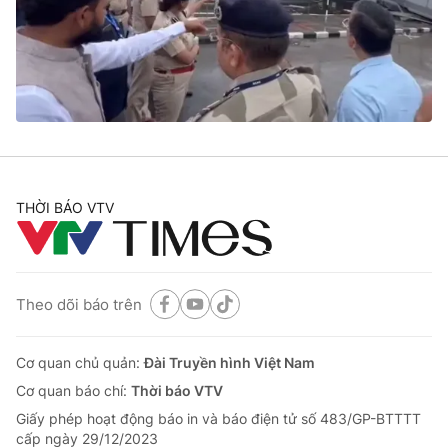
Tin tức
Kinh tế
Thế giới đó đây
Tài chính
Dữ liệu và đời sống
Câu chuyện quốc tế
Thị trường
Truyền hình
Góc doanh nghiệp
Phim VTV
THỜI BÁO VTV
Giải trí
Hậu trường
Điện ảnh
Đời sống
Nhân vật
Âm nhạc
Theo dõi báo trên
Du lịch
Khán giả
Giáo dục
Sao
Làm đẹp
Giải sao mai
Cơ quan chủ quản:
Đài Truyền hình Việt Nam
Tuyển sinh
Công nghệ
Cơ quan báo chí:
Thời báo VTV
Chất lượng cuộc sống
Học trực tuyến
Giấy phép hoạt động báo in và báo điện tử số 483/GP-BTTTT
Hitech Công nghệ tương lai
cấp ngày 29/12/2023