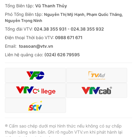
Giao lưu trực tuyến
Tổng Biên tập:
Vũ Thanh Thủy
Sản phẩm
Phó Tổng Biên tập:
Nguyễn Thị Mỹ Hạnh, Phạm Quốc Thắng,
Lịch phát sóng
Thị trường
Nguyễn Trọng Ninh
Tổng đài VTV:
024.38 355 931 - 024.38 355 932
Tư vấn
Ðiện thoại Thời báo VTV:
0988 671 671
Chuyên mục khác
Email:
toasoan@vtv.vn
Emagazine
Podcast
Liên hệ quảng cáo:
(024) 626 79595
Photo
Infographic
Video
Shorts video
VTV Money
VTV Thể thao
VTV Sức khoẻ
Bất động sản
® Cấm sao chép dưới mọi hình thức nếu không có sự chấp
thuận bằng văn bản. Ghi rõ nguồn VTV.vn khi phát hành lại