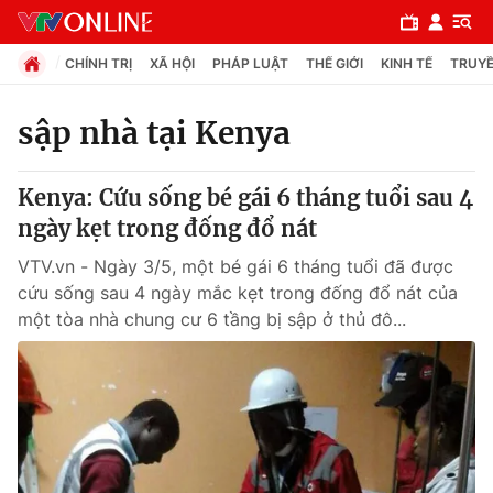
CHÍNH TRỊ
XÃ HỘI
PHÁP LUẬT
THẾ GIỚI
KINH TẾ
TRUYỀ
sập nhà tại Kenya
Chuyên mục
Kenya: Cứu sống bé gái 6 tháng tuổi sau 4
Chính trị
ngày kẹt trong đống đổ nát
VTV.vn - Ngày 3/5, một bé gái 6 tháng tuổi đã được
Xã hội
cứu sống sau 4 ngày mắc kẹt trong đống đổ nát của
một tòa nhà chung cư 6 tầng bị sập ở thủ đô...
Pháp luật
Y tế
Thế giới