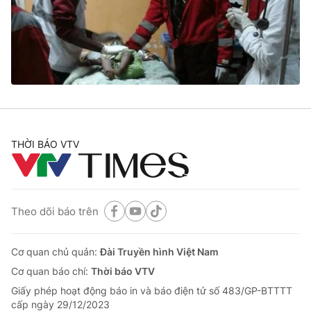
Tin tức
Kinh tế
Thế giới đó đây
Tài chính
Dữ liệu và đời sống
Câu chuyện quốc tế
Thị trường
Truyền hình
Góc doanh nghiệp
Phim VTV
THỜI BÁO VTV
Giải trí
Hậu trường
Điện ảnh
Đời sống
Nhân vật
Âm nhạc
Theo dõi báo trên
Du lịch
Khán giả
Giáo dục
Sao
Làm đẹp
Giải sao mai
Cơ quan chủ quản:
Đài Truyền hình Việt Nam
Tuyển sinh
Công nghệ
Cơ quan báo chí:
Thời báo VTV
Chất lượng cuộc sống
Học trực tuyến
Giấy phép hoạt động báo in và báo điện tử số 483/GP-BTTTT
Hitech Công nghệ tương lai
cấp ngày 29/12/2023