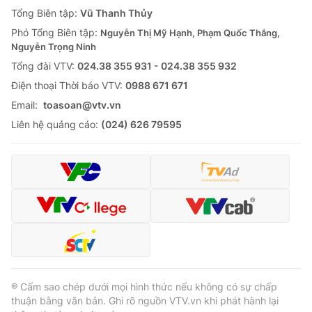
Giao lưu trực tuyến
Tổng Biên tập:
Vũ Thanh Thủy
Sản phẩm
Phó Tổng Biên tập:
Nguyễn Thị Mỹ Hạnh, Phạm Quốc Thắng,
Lịch phát sóng
Thị trường
Nguyễn Trọng Ninh
Tổng đài VTV:
024.38 355 931 - 024.38 355 932
Tư vấn
Ðiện thoại Thời báo VTV:
0988 671 671
Chuyên mục khác
Email:
toasoan@vtv.vn
Emagazine
Podcast
Liên hệ quảng cáo:
(024) 626 79595
Photo
Infographic
Video
Shorts video
VTV Money
VTV Thể thao
VTV Sức khoẻ
Bất động sản
® Cấm sao chép dưới mọi hình thức nếu không có sự chấp
thuận bằng văn bản. Ghi rõ nguồn VTV.vn khi phát hành lại