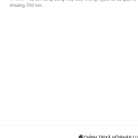
khoảng 700 km.
Giải trí
Đời sống
Điện ảnh
Du lịch
Âm nhạc
Làm đẹp
Sao
Chất lượng cuộc sốn
CHÍNH TRỊ
XÃ HỘI
PHÁP L