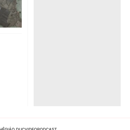
Liên hệ toà soạn
hệ tương lai
HỆ
GIÁO DỤC
VIDEO
PODCAST