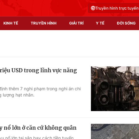
Truyền hình trực tuyến
KINH TẾ
TRUYỀN HÌNH
GIẢI TRÍ
Y TẾ
ĐỜI SỐNG
Pháp luật
Y tế
Truyền hình
Multimedia
triệu USD trong lĩnh vực năng
Phim VTV
Video
Hậu trường
Shorts video
ịnh thêm 7 nghi phạm trong nghi án chi
g lượng hạt nhân.
Nhân vật
Podcast
Khán giả
EMagazine
Giải sao mai
Photo
y nổ lớn ở căn cứ không quân
Infographic
ụ nổ lớn tại sân bay cách tiền tuyến