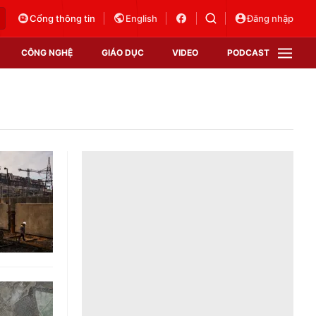
Cổng thông tin
English
Đăng nhập
CÔNG NGHỆ
GIÁO DỤC
VIDEO
PODCAST
VTV Money
VTV Thể thao
VTV Sức khoẻ
Bất động sản
Thị trường 24h
Tấm lòng Việt
Vươn mình bằng AI
VTV4
VTV8
VTV9
Lịch phát sóng
Giao lưu trực tuyến
Sự kiện