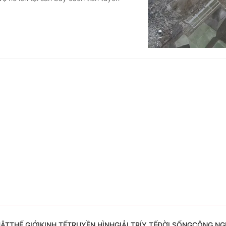
Góc ảnh
Giáo dục
Công nghệ
Tuyển sinh
Hitech Công ng
Học trực tuyến
Sản phẩm
g
Thị trường
Tư vấn
UẬT
THẾ GIỚI
KINH TẾ
TRUYỀN HÌNH
GIẢI TRÍ
Y TẾ
ĐỜI SỐNG
CÔNG NG