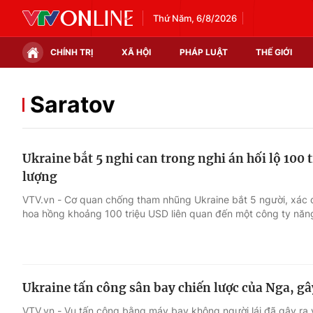
Thứ Năm, 6/8/2026
CHÍNH TRỊ
XÃ HỘI
PHÁP LUẬT
THẾ GIỚI
Chính trị
Xã hội
Saratov
Thế giới
Kinh tế
Ukraine bắt 5 nghi can trong nghi án hối lộ 100 
Tin tức
Tài chính
lượng
Thế giới đó đây
Thị trường
VTV.vn - Cơ quan chống tham nhũng Ukraine bắt 5 người, xác đ
hoa hồng khoảng 100 triệu USD liên quan đến một công ty năn
Câu chuyện quốc tế
Góc doanh nghiệp
Dữ liệu và đời sống
Ukraine tấn công sân bay chiến lược của Nga, gâ
VTV.vn - Vụ tấn công bằng máy bay không người lái đã gây ra v