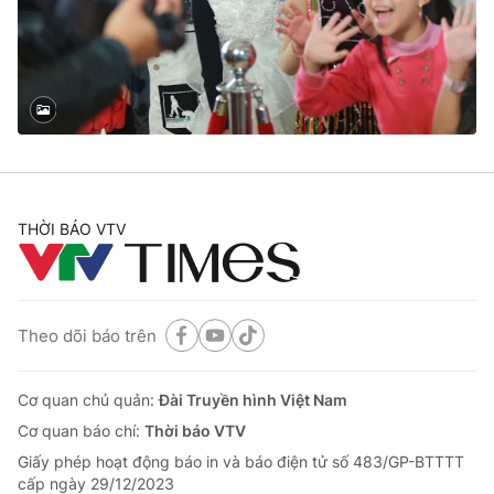
Tin tức
Kinh tế
Thế giới đó đây
Tài chính
Dữ liệu và đời sống
Câu chuyện quốc tế
Thị trường
Truyền hình
Góc doanh nghiệp
Phim VTV
THỜI BÁO VTV
Giải trí
Hậu trường
Điện ảnh
Đời sống
Nhân vật
Âm nhạc
Theo dõi báo trên
Du lịch
Khán giả
Giáo dục
Sao
Làm đẹp
Giải sao mai
Cơ quan chủ quản:
Đài Truyền hình Việt Nam
Tuyển sinh
Công nghệ
Cơ quan báo chí:
Thời báo VTV
Chất lượng cuộc sống
Học trực tuyến
Giấy phép hoạt động báo in và báo điện tử số 483/GP-BTTTT
Hitech Công nghệ tương lai
cấp ngày 29/12/2023