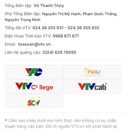
Giao lưu trực tuyến
Tổng Biên tập:
Vũ Thanh Thủy
Sản phẩm
Phó Tổng Biên tập:
Nguyễn Thị Mỹ Hạnh, Phạm Quốc Thắng,
Lịch phát sóng
Thị trường
Nguyễn Trọng Ninh
Tổng đài VTV:
024.38 355 931 - 024.38 355 932
Tư vấn
Ðiện thoại Thời báo VTV:
0988 671 671
Chuyên mục khác
Email:
toasoan@vtv.vn
Emagazine
Podcast
Liên hệ quảng cáo:
(024) 626 79595
Photo
Infographic
Video
Shorts video
VTV Money
VTV Thể thao
VTV Sức khoẻ
Bất động sản
® Cấm sao chép dưới mọi hình thức nếu không có sự chấp
thuận bằng văn bản. Ghi rõ nguồn VTV.vn khi phát hành lại