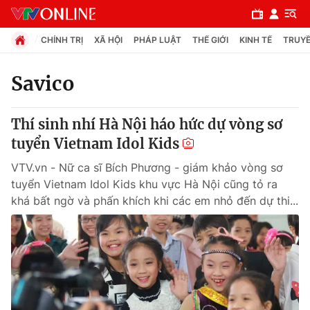
CHÍNH TRỊ
XÃ HỘI
PHÁP LUẬT
THẾ GIỚI
KINH TẾ
TRUYỀ
Savico
Chuyên mục
Thí sinh nhí Hà Nội háo hức dự vòng sơ
Chính trị
tuyển Vietnam Idol Kids
VTV.vn - Nữ ca sĩ Bích Phương - giám khảo vòng sơ
Xã hội
tuyển Vietnam Idol Kids khu vực Hà Nội cũng tỏ ra
khá bất ngờ và phấn khích khi các em nhỏ đến dự thi...
Pháp luật
Y tế
Thế giới