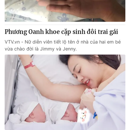
Giao lưu trực tuyến
Sản phẩm
Lịch phát sóng
Thị trường
Tư vấn
Phương Oanh khoe cặp sinh đôi trai gái
Chuyên mục khác
VTV.vn - Nữ diễn viên tiết lộ tên ở nhà của hai em bé
Emagazine
vừa chào đời là Jimmy và Jenny.
Podcast
Photo
Infographic
Video
Shorts video
VTV Money
VTV Thể thao
VTV Sức khoẻ
Bất động sản