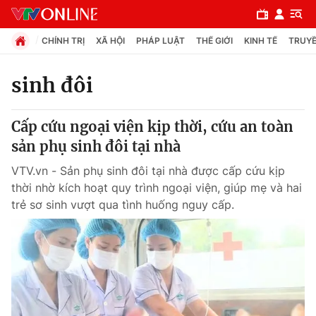
CHÍNH TRỊ
XÃ HỘI
PHÁP LUẬT
THẾ GIỚI
KINH TẾ
TRUYỀ
sinh đôi
Chuyên mục
Cấp cứu ngoại viện kịp thời, cứu an toàn
Chính trị
sản phụ sinh đôi tại nhà
VTV.vn - Sản phụ sinh đôi tại nhà được cấp cứu kịp
Xã hội
thời nhờ kích hoạt quy trình ngoại viện, giúp mẹ và hai
trẻ sơ sinh vượt qua tình huống nguy cấp.
Pháp luật
Y tế
Thế giới