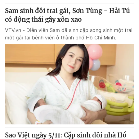
Thị trường 24h
Tấm lòng Việt
Sam sinh đôi trai gái, Sơn Tùng - Hải Tú
có động thái gây xôn xao
VTV4
Vươn mình bằng AI
VTV.vn - Diễn viên Sam đã sinh cặp song sinh một trai
một gái tại bệnh viện ở thành phố Hồ Chí Minh.
VTV9
VTV8
Liên hệ tòa soạn
English
THỜI BÁO VTV
Theo dõi báo trên
Cơ quan chủ quản:
Đài Truyền hình Việt Nam
Sao Việt ngày 5/11: Cặp sinh đôi nhà Hồ
Cơ quan báo chí:
Thời báo VTV