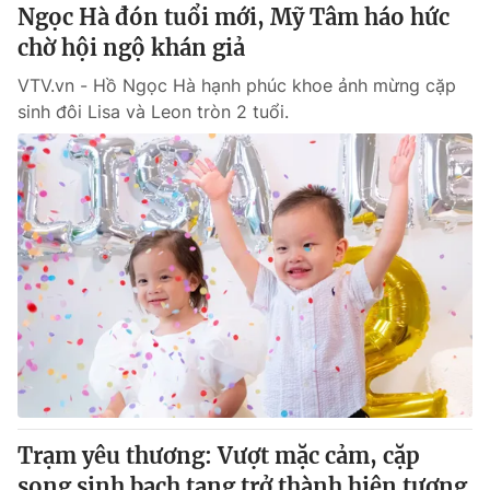
Ngọc Hà đón tuổi mới, Mỹ Tâm háo hức
Giấy phép hoạt động báo in và báo điện tử số 483/GP-BTTTT
cấp ngày 29/12/2023
chờ hội ngộ khán giả
Tổng Biên tập:
Vũ Thanh Thủy
VTV.vn - Hồ Ngọc Hà hạnh phúc khoe ảnh mừng cặp
Phó Tổng Biên tập:
Nguyễn Thị Mỹ Hạnh, Phạm Quốc Thắng,
sinh đôi Lisa và Leon tròn 2 tuổi.
Nguyễn Trọng Ninh
Tổng đài VTV:
024.38 355 931 - 024.38 355 932
Ðiện thoại Thời báo VTV:
024.66 897 897
Email:
toasoan@vtv.vn
Liên hệ quảng cáo:
024-7300.7108
Trạm yêu thương: Vượt mặc cảm, cặp
song sinh bạch tạng trở thành hiện tượng