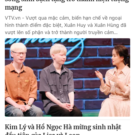
mạng
® Cấm sao chép dưới mọi hình thức nếu không có sự chấp
VTV.vn - Vượt qua mặc cảm, biến hạn chế về ngoại
thuận bằng văn bản. Ghi rõ nguồn VTV.vn khi phát hành lại
hình thành điểm đặc biệt, Xuân Huy và Xuân Hùng đã
thông tin từ website này.
vượt lên số phận và trở thành người truyền cảm...
Kim Lý và Hồ Ngọc Hà mừng sinh nhật