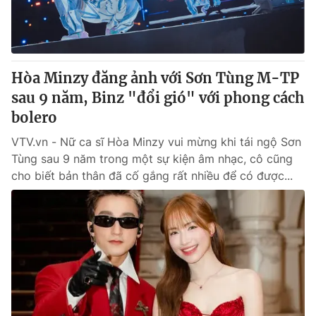
Thị trường 24h
Tấm lòng Việt
VTV4
Vươn mình bằng AI
Hòa Minzy đăng ảnh với Sơn Tùng M-TP
VTV9
VTV8
sau 9 năm, Binz "đổi gió" với phong cách
bolero
Liên hệ tòa soạn
English
VTV.vn - Nữ ca sĩ Hòa Minzy vui mừng khi tái ngộ Sơn
Tùng sau 9 năm trong một sự kiện âm nhạc, cô cũng
cho biết bản thân đã cố gắng rất nhiều để có được...
THỜI BÁO VTV
Theo dõi báo trên
Cơ quan chủ quản:
Đài Truyền hình Việt Nam
Cơ quan báo chí:
Thời báo VTV