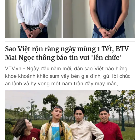
Tin tức
Kinh tế
Thế giới đó đây
Tài chính
Dữ liệu và đời sống
Câu chuyện quốc tế
Thị trường
Sao Việt rộn ràng ngày mùng 1 Tết, BTV
Truyền hình
Góc doanh nghiệp
Mai Ngọc thông báo tin vui 'lên chức'
Phim VTV
Giải trí
VTV.vn - Ngày đầu năm mới, dàn sao Việt hào hứng
Hậu trường
khoe khoảnh khắc sum vầy bên gia đình, gửi lời chúc
Điện ảnh
an lành và hy vọng một năm tràn đầy may mắn,...
Đời sống
Nhân vật
Âm nhạc
Du lịch
Khán giả
Giáo dục
Sao
Làm đẹp
Giải sao mai
Tuyển sinh
Công nghệ
Chất lượng cuộc sống
Học trực tuyến
Hitech Công nghệ tương lai