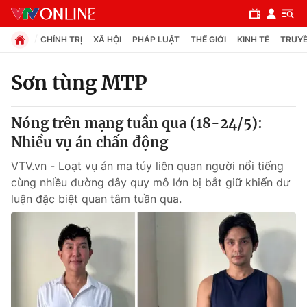
CHÍNH TRỊ
XÃ HỘI
PHÁP LUẬT
THẾ GIỚI
KINH TẾ
TRUYỀ
Sơn tùng MTP
Chuyên mục
Nóng trên mạng tuần qua (18-24/5):
Chính trị
Nhiều vụ án chấn động
VTV.vn - Loạt vụ án ma túy liên quan người nổi tiếng
Xã hội
cùng nhiều đường dây quy mô lớn bị bắt giữ khiến dư
luận đặc biệt quan tâm tuần qua.
Pháp luật
Y tế
Thế giới