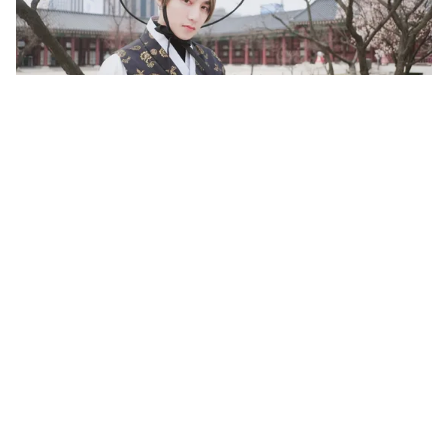
Tin mới
Video
Live
Emagazine
Trang chủ
TP.HCM tưng bừng đón năm mới 2017
VTV.vn - Cùng nhìn lại trong không khí sôi động và
đáng nhớ của thời khắc kết thúc năm 2016, bước sang
năm 2017 tại TP.HCM trong đêm 31/12/2016.