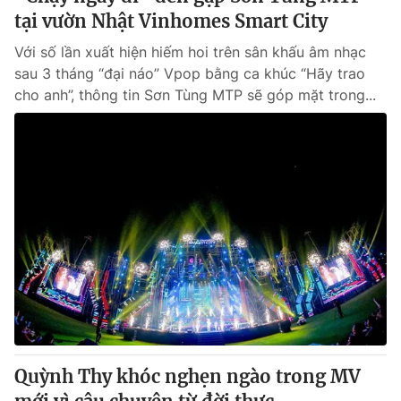
tại vườn Nhật Vinhomes Smart City
Với số lần xuất hiện hiếm hoi trên sân khấu âm nhạc
sau 3 tháng “đại náo” Vpop bằng ca khúc “Hãy trao
cho anh”, thông tin Sơn Tùng MTP sẽ góp mặt trong...
Quỳnh Thy khóc nghẹn ngào trong MV