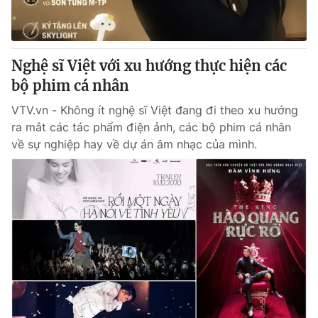
® Cấm sao chép dưới mọi hình thức nếu không có sự chấp
thuận bằng văn bản. Ghi rõ nguồn VTV.vn khi phát hành lại
Nghệ sĩ Việt với xu hướng thực hiện các
thông tin từ website này.
bộ phim cá nhân
VTV.vn - Không ít nghệ sĩ Việt đang đi theo xu hướng
ra mắt các tác phẩm điện ảnh, các bộ phim cá nhân
về sự nghiệp hay về dự án âm nhạc của mình.