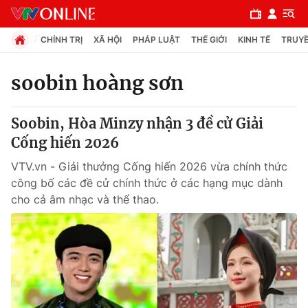
CHÍNH TRỊ
XÃ HỘI
PHÁP LUẬT
THẾ GIỚI
KINH TẾ
TRUYỀ
soobin hoàng sơn
Chuyên mục
Soobin, Hòa Minzy nhận 3 đề cử Giải
Chính trị
Cống hiến 2026
VTV.vn - Giải thưởng Cống hiến 2026 vừa chính thức
Xã hội
công bố các đề cử chính thức ở các hạng mục dành
cho cả âm nhạc và thể thao.
Pháp luật
Y tế
Thế giới