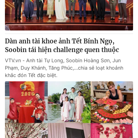
Giao lưu trực tuyến
Sản phẩm
Lịch phát sóng
Thị trường
Tư vấn
Dàn anh tài khoe ảnh Tết Bính Ngọ,
Chuyên mục khác
Soobin tái hiện challenge quen thuộc
Emagazine
Podcast
VTV.vn - Anh tài Tự Long, Soobin Hoàng Sơn, Jun
Phạm, Duy Khánh, Tăng Phúc,…chia sẻ loạt khoảnh
Photo
Infographic
khắc đón Tết đặc biệt.
Video
Shorts video
VTV Money
VTV Thể thao
VTV Sức khoẻ
Bất động sản