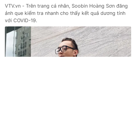
VTV.vn - Trên trang cá nhân, Soobin Hoàng Sơn đăng
ảnh que kiểm tra nhanh cho thấy kết quả dương tính
với COVID-19.
Tin mới
Video
Live
Emagazine
Trang chủ
"Cười banh nóc" với Cuộc hẹn cuối tuần
cùng BinZ, Rhymastic và Soobin Hoàng
Sơn