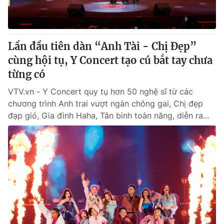
® Cấm sao chép dưới mọi hình thức nếu không có sự chấp
thuận bằng văn bản. Ghi rõ nguồn VTV.vn khi phát hành lại
Lần đầu tiên dàn “Anh Tài - Chị Đẹp”
thông tin từ website này.
cùng hội tụ, Y Concert tạo cú bắt tay chưa
từng có
VTV.vn - Y Concert quy tụ hơn 50 nghệ sĩ từ các
chương trình Anh trai vượt ngàn chông gai, Chị đẹp
đạp gió, Gia đình Haha, Tân binh toàn năng, diễn ra...