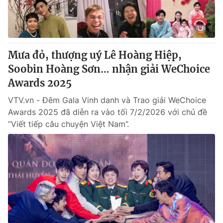
Thị trường 24h
Tấm lòng Việt
VTV4
Vươn mình bằng AI
Mưa đỏ, thượng uý Lê Hoàng Hiệp,
VTV9
VTV8
Soobin Hoàng Sơn… nhận giải WeChoice
Awards 2025
Liên hệ tòa soạn
English
VTV.vn - Đêm Gala Vinh danh và Trao giải WeChoice
Awards 2025 đã diễn ra vào tối 7/2/2026 với chủ đề
“Viết tiếp câu chuyện Việt Nam”.
THỜI BÁO VTV
Theo dõi báo trên
Cơ quan chủ quản:
Đài Truyền hình Việt Nam
Cơ quan báo chí:
Thời báo VTV